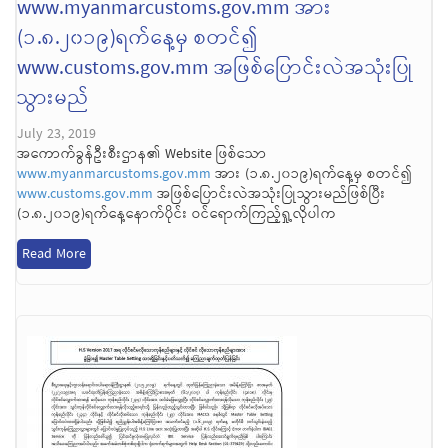
www.myanmarcustoms.gov.mm အား
(၁.၈.၂၀၁၉)ရက်နေ့မှ စတင်၍
www.customs.gov.mm အဖြစ်ပြောင်းလဲအသုံးပြု
သွားမည်
July 23, 2019
အကောက်ခွန်ဦးစီးဌာန၏ Website ဖြစ်သော
www.myanmarcustoms.gov.mm
အား (၁.၈.၂၀၁၉)ရက်နေ့မှ စတင်၍
www.customs.gov.mm
အဖြစ်ပြောင်းလဲအသုံးပြုသွားမည်ဖြစ်ပြီး
(၁.၈.၂၀၁၉)ရက်နေ့နောက်ပိုင်း ဝင်ရောက်ကြည့်ရှု့လိုပါက
Read More