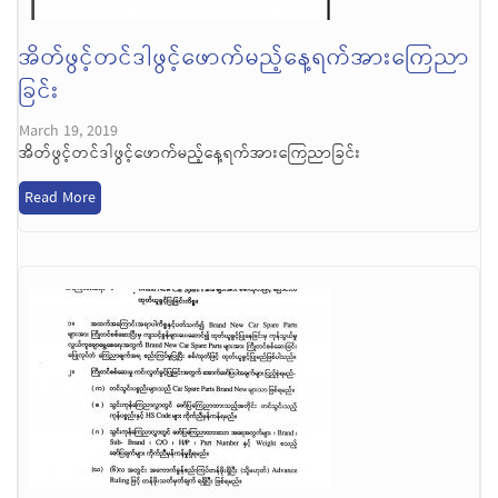
အိတ်ဖွင့်တင်ဒါဖွင့်ဖောက်မည့်နေ့ရက်အားကြေညာ
ခြင်း
March 19, 2019
အိတ်ဖွင့်တင်ဒါဖွင့်ဖောက်မည့်နေ့ရက်အားကြေညာခြင်း
Read More