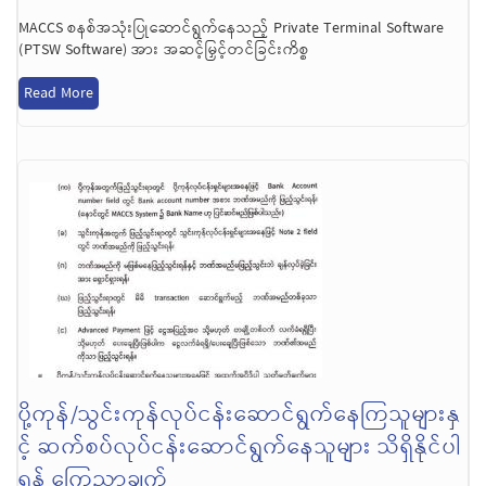
MACCS စနစ်အသုံးပြုဆောင်ရွက်နေသည့် Private Terminal Software
(PTSW Software) အား အဆင့်မြှင့်တင်ခြင်းကိစ္စ
Read More
ပို့ကုန်/သွင်းကုန်လုပ်ငန်းဆောင်ရွက်နေကြသူများနှ
င့် ဆက်စပ်လုပ်ငန်းဆောင်ရွက်နေသူများ သိရှိနိုင်ပါ
ရန် ကြေညာချက်