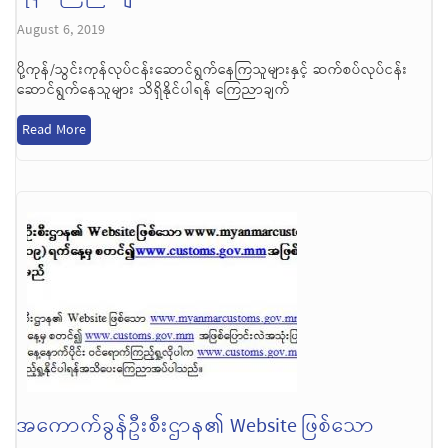
August 6, 2019
ပို့ကုန်/သွင်းကုန်လုပ်ငန်းဆောင်ရွက်နေကြသူများနှင့် ဆက်စပ်လုပ်ငန်း
ဆောင်ရွက်နေသူများ သိရှိနိုင်ပါရန် ကြေညာချက်
Read More
အကောက်ခွန်ဦးစီးဌာန၏ Website ဖြစ်သော