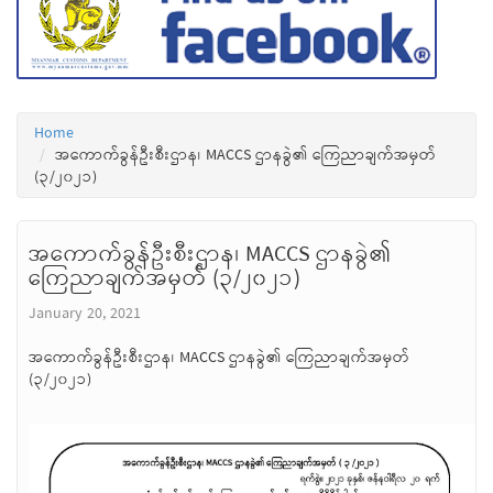
Home
အကောက်ခွန်ဦးစီးဌာန၊ MACCS ဌာနခွဲ၏ ကြေညာချက်အမှတ်
(၃/၂၀၂၁)
အကောက်ခွန်ဦးစီးဌာန၊ MACCS ဌာနခွဲ၏
ကြေညာချက်အမှတ် (၃/၂၀၂၁)
January 20, 2021
အကောက်ခွန်ဦးစီးဌာန၊ MACCS ဌာနခွဲ၏ ကြေညာချက်အမှတ်
(၃/၂၀၂၁)