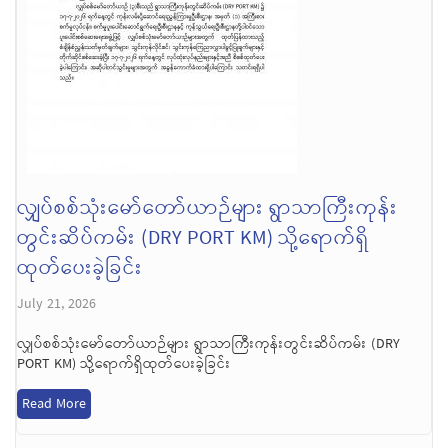
လျှပ်စစ်သုံးမော်တော်ယာဉ်များ ရွာသာကြီးကုန်း
တွင်းဆိပ်ကမ်း (DRY PORT KM) သို့ရောက်ရှိ
ထုတ်ပေးခဲ့ခြင်း
July 21, 2026
လျှပ်စစ်သုံးမော်တော်ယာဉ်များ ရွာသာကြီးကုန်းတွင်းဆိပ်ကမ်း (DRY
PORT KM) သို့ရောက်ရှိထုတ်ပေးခဲ့ခြင်း
Read More