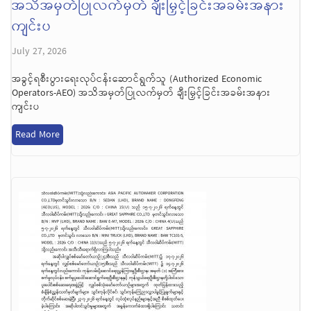
အသိအမှတ်ပြုလက်မှတ် ချီးမြှင့်ခြင်းအခမ်းအနား
ကျင်းပ
July 27, 2026
အခွင့်ရစီးပွားရေးလုပ်ငန်းဆောင်ရွက်သူ (Authorized Economic
Operators-AEO) အသိအမှတ်ပြုလက်မှတ် ချီးမြှင့်ခြင်းအခမ်းအနား
ကျင်းပ
Read More