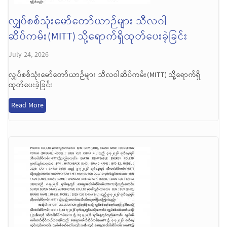
လျှပ်စစ်သုံးမော်တော်ယာဉ်များ သီလဝါ
ဆိပ်ကမ်း(MITT) သို့ရောက်ရှိထုတ်ပေးခဲ့ခြင်း
July 24, 2026
လျှပ်စစ်သုံးမော်တော်ယာဉ်များ သီလဝါဆိပ်ကမ်း(MITT) သို့ရောက်ရှိ
ထုတ်ပေးခဲ့ခြင်း
Read More