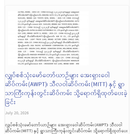
လျှပ်စစ်သုံးမော်တော်ယာဉ်များ အေးရှားဝေါ
ဆိပ်ကမ်း(AWPT)၊ သီလဝါဆိပ်ကမ်း(MITT) နှင့် ရွာ
သာကြီးကုန်းတွင်းဆိပ်ကမ်း သို့ရောက်ရှိထုတ်ပေးခဲ့
ခြင်း
July 20, 2026
လျှပ်စစ်သုံးမော်တော်ယာဉ်များ အေးရှားဝေါဆိပ်ကမ်း(AWPT)၊ သီလဝါ
ဆိပ်ကမ်း(MITT) နှင့် ရွာသာကြီးကုန်းတွင်းဆိပ်ကမ်း သို့ရောက်ရှိထုတ်ပေး