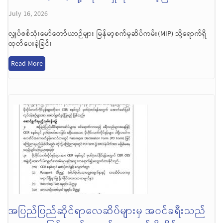
July 16, 2026
လျှပ်စစ်သုံးမော်တော်ယာဉ်များ မြန်မာ့စက်မှုဆိပ်ကမ်း(MIP) သို့ရောက်ရှိ
ထုတ်ပေးခဲ့ခြင်း
Read More
အပြည်ပြည်ဆိုင်ရာလေဆိပ်များမှ အဝင်ခရီးသည်