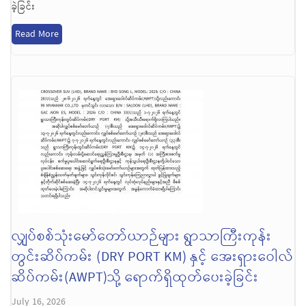
ခဲ့ခြင်း
Read More
လျှပ်စစ်သုံးမော်တော်ယာဉ်များ ရွာသာကြီးကုန်း
တွင်းဆိပ်ကမ်း (DRY PORT KM) နှင့် အေးရှားဝေါလ်
ဆိပ်ကမ်း(AWPT)သို့ ရောက်ရှိထုတ်ပေးခဲ့ခြင်း
July 16, 2026