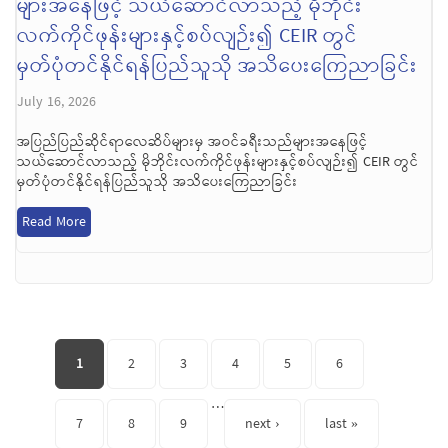
များအနေဖြင့် သယ်ဆောင်လာသည့် မိုဘိုင်း
လက်ကိုင်ဖုန်းများနှင့်စပ်လျဉ်း၍ CEIR တွင်
မှတ်ပုံတင်နိုင်ရန်ပြည်သူသို အသိပေးကြေညာခြင်း
July 16, 2026
အပြည်ပြည်ဆိုင်ရာလေဆိပ်များမှ အဝင်ခရီးသည်များအနေဖြင့်
သယ်ဆောင်လာသည့် မိုဘိုင်းလက်ကိုင်ဖုန်းများနှင့်စပ်လျဉ်း၍ CEIR တွင်
မှတ်ပုံတင်နိုင်ရန်ပြည်သူသို အသိပေးကြေညာခြင်း
Read More
Pages
1
2
3
4
5
6
…
7
8
9
next ›
last »