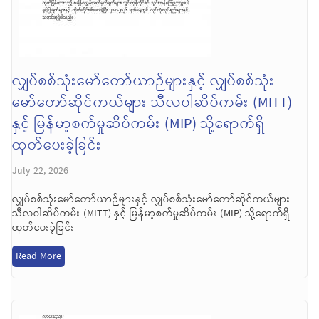
လျှပ်စစ်သုံးမော်တော်ယာဉ်များနှင့် လျှပ်စစ်သုံး
မော်တော်ဆိုင်ကယ်များ သီလဝါဆိပ်ကမ်း (MITT)
နှင့် မြန်မာ့စက်မှုဆိပ်ကမ်း (MIP) သို့ရောက်ရှိ
ထုတ်ပေးခဲ့ခြင်း
July 22, 2026
လျှပ်စစ်သုံးမော်တော်ယာဉ်များနှင့် လျှပ်စစ်သုံးမော်တော်ဆိုင်ကယ်များ
သီလဝါဆိပ်ကမ်း (MITT) နှင့် မြန်မာ့စက်မှုဆိပ်ကမ်း (MIP) သို့ရောက်ရှိ
ထုတ်ပေးခဲ့ခြင်း
Read More