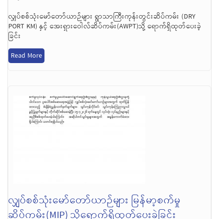
လျှပ်စစ်သုံးမော်တော်ယာဉ်များ ရွာသာကြီးကုန်းတွင်းဆိပ်ကမ်း (DRY
PORT KM) နှင့် အေးရှားဝေါလ်ဆိပ်ကမ်း(AWPT)သို့ ရောက်ရှိထုတ်ပေးခဲ့
ခြင်း
Read More
လျှပ်စစ်သုံးမော်တော်ယာဉ်များ မြန်မာ့စက်မှု
ဆိပ်ကမ်း(MIP) သို့ရောက်ရှိထုတ်ပေးခဲ့ခြင်း