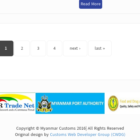
Read More
s
1
2
3
4
next ›
last »
Copyright © Myanmar Customs 2016| All Rights Reserved
Original design by
Customs Web Developer Group (CWDG)