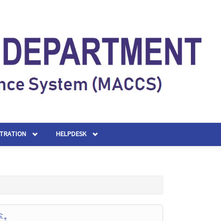
STRATION
HELPDESK
်း