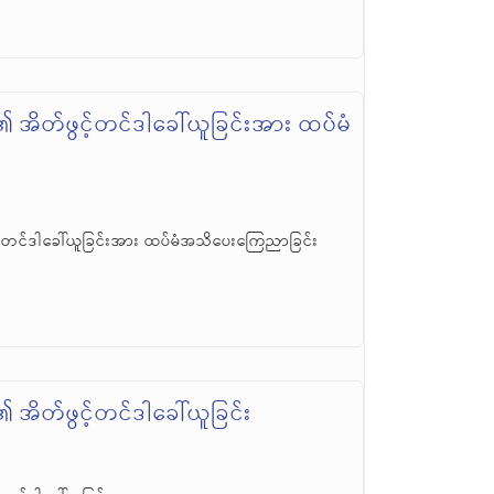
အိတ်ဖွင့်တင်ဒါခေါ်ယူခြင်းအား ထပ်မံ
်တင်ဒါခေါ်ယူခြင်းအား ထပ်မံအသိပေးကြေညာခြင်း
အိတ်ဖွင့်တင်ဒါခေါ်ယူခြင်း