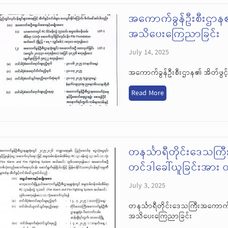
အကောက်ခွန်ဦးစီးဌာန၏ 
အသိပေးကြေညာခြင်း
July 14, 2025
အကောက်ခွန်ဦးစီးဌာန၏ အိတ်ဖွင့
Read More
တနင်္သာရီတိုင်းဒေသကြ
တင်ဒါခေါ်ယူခြင်းအား
July 3, 2025
တနင်္သာရီတိုင်းဒေသကြီးအကောက်ခ
အသိပေးကြေညာခြင်း