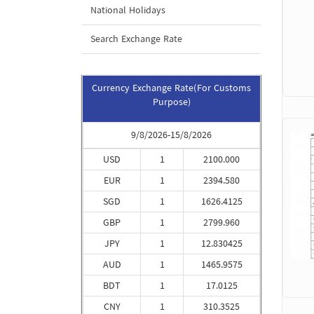
National Holidays
Search Exchange Rate
Currency Exchange Rate(For Customs
Purpose)
9/8/2026-15/8/2026
USD
1
2100.000
EUR
1
2394.580
SGD
1
1626.4125
GBP
1
2799.960
JPY
1
12.830425
AUD
1
1465.9575
BDT
1
17.0125
CNY
1
310.3525