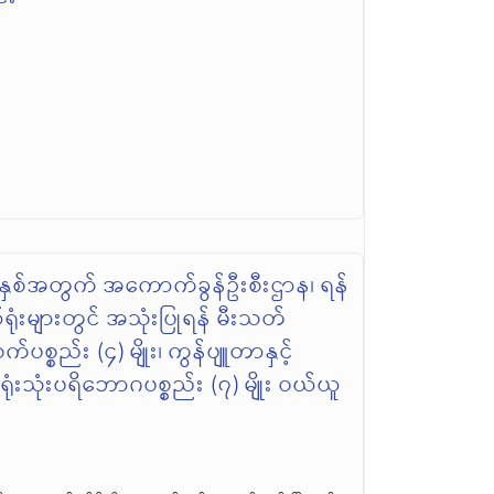
ှစ်အတွက် အကောက်ခွန်ဦးစီးဌာန၊ ရန်
ု့နယ်ရုံးများတွင် အသုံးပြုရန် မီးသတ်
စက်ပစ္စည်း (၄) မျိုး၊ ကွန်ပျူတာနှင့်
 ရုံးသုံးပရိဘောဂပစ္စည်း (၇) မျိုး ဝယ်ယူ