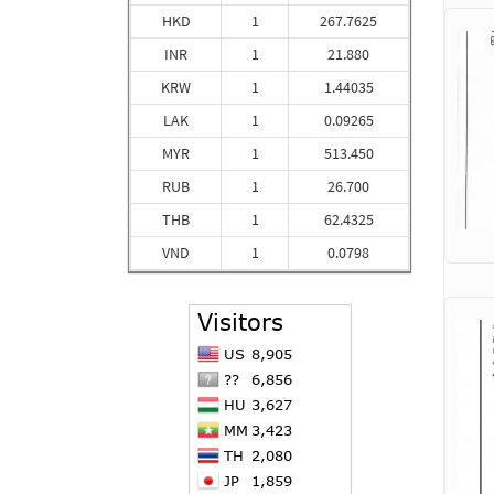
HKD
1
267.7625
INR
1
21.880
KRW
1
1.44035
LAK
1
0.09265
MYR
1
513.450
RUB
1
26.700
THB
1
62.4325
VND
1
0.0798