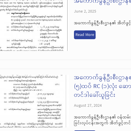
အကောက်ခွန်ဦးစီးဌာန၏ 
June 2, 2025
အကောက်ခွန်ဦးစီးဌာန၏ အိတ်ဖွင့်
Read More
အကောက်ခွန်ဦးစီးဌာန၏ 
(၅)ထပ် RC (၁)လုံး ဆော
တင်ဒါခေါ်ယူခြင်း
August 27, 2024
အကောက်ခွန်ဦးစီးဌာန၏ ဝန်ထမ်းအိ
ခြင်းလုပ်ငန်းအတွက် အိတ်ဖွင့်တင်