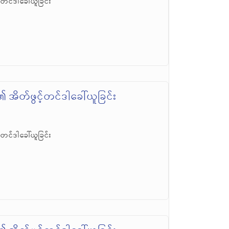
တင်ဒါခေါ်ယူခြင်း
အိတ်ဖွင့်တင်ဒါခေါ်ယူခြင်း
တင်ဒါခေါ်ယူခြင်း