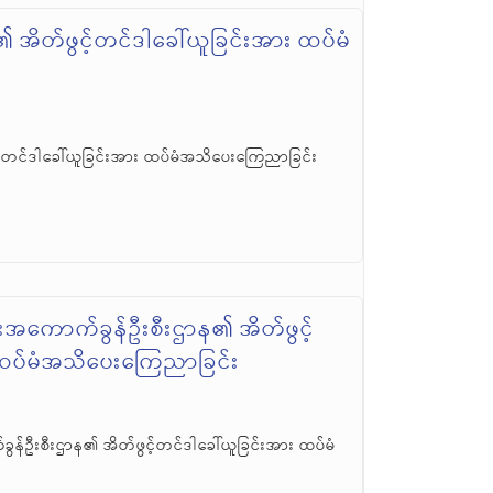
အိတ်ဖွင့်တင်ဒါခေါ်ယူခြင်းအား ထပ်မံ
်တင်ဒါခေါ်ယူခြင်းအား ထပ်မံအသိပေးကြေညာခြင်း
ီးအကောက်ခွန်ဦးစီးဌာန၏ အိတ်ဖွင့်
 ထပ်မံအသိပေးကြေညာခြင်း
ွန်ဦးစီးဌာန၏ အိတ်ဖွင့်တင်ဒါခေါ်ယူခြင်းအား ထပ်မံ