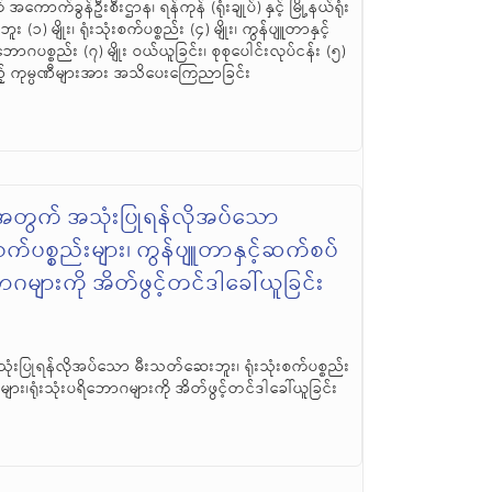
က်ခွန်ဦးစီးဌာန၊ ရန်ကုန် (ရုံးချုပ်) နှင့် မြို့နယ်ရုံး
(၁) မျိုး၊ ရုံးသုံးစက်ပစ္စည်း (၄) မျိုး၊ ကွန်ပျူတာနှင့်
ိဘောဂပစ္စည်း (၇) မျိုး ဝယ်ယူခြင်း၊ စုစုပေါင်းလုပ်ငန်း (၅)
့် ကုမ္ပဏီများအား အသိပေးကြေညာခြင်း
တွက် အသုံးပြုရန်လိုအပ်သော
စက်ပစ္စည်းများ၊ ကွန်ပျူတာနှင့်ဆက်စပ်
ဘောဂများကို အိတ်ဖွင့်တင်ဒါခေါ်ယူခြင်း
ပြုရန်လိုအပ်သော မီးသတ်ဆေးဘူး၊ ရုံးသုံးစက်ပစ္စည်း
များ၊ရုံးသုံးပရိဘောဂများကို အိတ်ဖွင့်တင်ဒါခေါ်ယူခြင်း