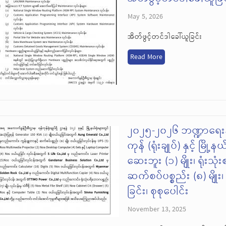
May 5, 2026
အိတ်ဖွင့်တင်ဒါခေါ်ယူခြင်း
Read More
၂၀၂၅-၂၀၂၆ ဘဏ္ဍာရေးန
ကုန် (ရုံးချုပ်) နှင့် မြိ
ဆေးဘူး (၁) မျိုး၊ ရုံးသုံး
ဆက်စပ်ပစ္စည်း (၈) မျိုး၊
ခြင်း၊ စုစုပေါင်း
November 13, 2025