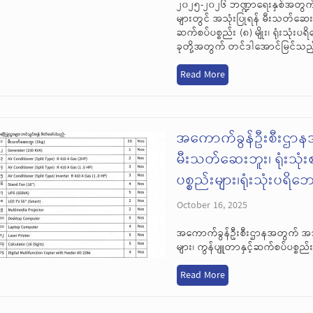
၂၀၂၅-၂၀၂၆ ဘဏ္ဍာရေးနှစ်အတွက် အကော
များတွင် အသုံးပြုရန် မီးသတ်ဆေးဘူး 
ဆက်စပ်ပစ္စည်း (၈) မျိုး၊ ရုံးသုံးပရ
ခုတို့အတွက် တင်ဒါအောင်မြင်သည
Read More
အကောက်ခွန်ဦးစီးဌာနအ
မီးသတ်ဆေးဘူး၊ ရုံးသုံး
ပစ္စည်းများ၊ရုံးသုံးပရိ
October 16, 2025
အကောက်ခွန်ဦးစီးဌာနအတွက် အသုံး
များ၊ ကွန်ပျူတာနှင့်ဆက်စပ်ပစ္စည်း
Read More