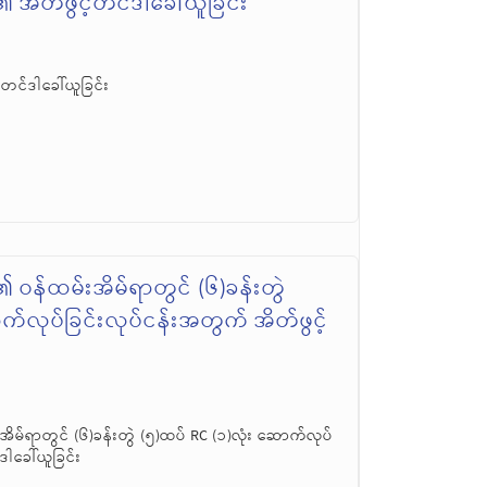
အိတ်ဖွင့်တင်ဒါခေါ်ယူခြင်း
တင်ဒါခေါ်ယူခြင်း
ဝန်ထမ်းအိမ်ရာတွင် (၆)ခန်းတွဲ
က်လုပ်ခြင်းလုပ်ငန်းအတွက် အိတ်ဖွင့်
မ်ရာတွင် (၆)ခန်းတွဲ (၅)ထပ် RC (၁)လုံး ဆောက်လုပ်
ဒါခေါ်ယူခြင်း