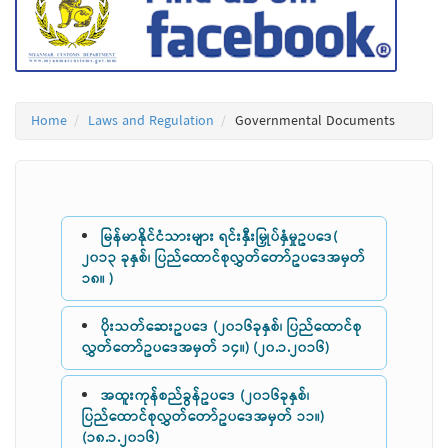
Home
Laws and Regulation
Governmental Documents
မြန်မာနိုင်ငံသားများ ရင်းနှီးမြှုပ်နှံမှုဥပဒေ(
၂၀၁၃ ခုနှစ်၊ ပြည်ထောင်စုလွှတ်တော်ဥပဒေအမှတ်
၁၈။ )
ပိုးသတ်ဆေးဥပဒေ (၂၀၁၆ခုနှစ်၊ ပြည်ထောင်စု
လွှတ်တော်ဥပဒေအမှတ် ၁၄။) (၂၀.၁.၂၀၁၆)
အထူးကုန်စည်ခွန်ဥပဒေ (၂၀၁၆ခုနှစ်၊
ပြည်ထောင်စုလွှတ်တော်ဥပဒေအမှတ် ၁၁။)
(၁၈.၁.၂၀၁၆)