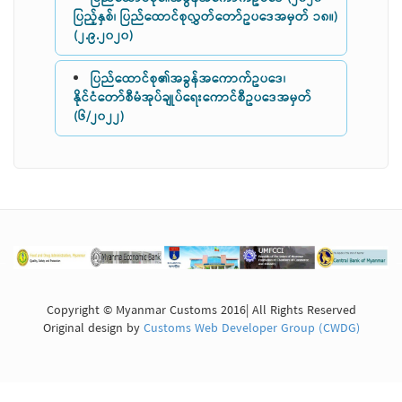
ပြည့်နှစ်၊ ပြည်ထောင်စုလွှတ်တော်ဥပဒေအမှတ် ၁၈။)
(၂.၉.၂၀၂၀)
ပြည်ထောင်စု၏အခွန်အကောက်ဥပဒေ၊
နိုင်ငံတော်စီမံအုပ်ချုပ်ရေးကောင်စီဥပဒေအမှတ်
(၆/၂၀၂၂)
Copyright © Myanmar Customs 2016| All Rights Reserved
Original design by
Customs Web Developer Group (CWDG)