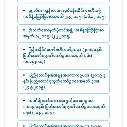
ပုဂ္ဂလိက ကျန်းမာရေးလုပ်ငန်းဆိုင်ရာဗဟိုအဖွဲ့
(အမိန့်ကြော်ငြာစာအမှတ် ၂၉/၂၀၁၅) (၁၆.၃.၂၀၁၅)
ပိုးသတ်ဆေးမှတ်ပုံတင်အဖွဲ့ (အမိန့်ကြော်ငြာစာ
အမှတ် ၁/၂၀၁၅) (၂.၂.၂၀၁၅)
မြန်မာနိုင်ငံတော်ဗဟိုဘဏ်ဥပဒေ (၂၀၁၃ခုနှစ်၊
ပြည်ထောင်စုလွှတ်တော်ဥပဒေအမှတ် ၁၆။)
(၁၁.၇.၂၀၁၃)
ပြည်ထောင်စု၏အခွန်အကောက်ဥပဒေ (၂၀၁၉ ခု
နှစ်၊ ပြည်ထောင်စုလွှတ်တော်ဥပဒေအမှတ် ၃၀။)
(၂၄.၉.၂၀၁၉)
အပင်မျိုးသစ်အကာအကွယ်ပေးရေးဥပဒေ
(၂၀၁၉ ခုနှစ်၊ ပြည်ထောင်စုလွှတ်တော်ဥပဒေအမှတ်
၁၉။) (၂၄.၉.၂၀၁၉)
ပြည်ထောင်စု၏အခွန်အကောက်ဥပဒေ (၂၀၂၀