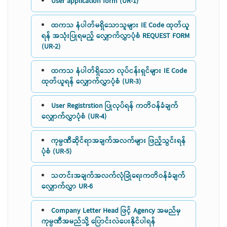
User application form (UR-1)
ထကသ နံပါတ်မရှိသောသူများ IE Code ထုတ်ယူ
ရန် အသုံးပြုရမည့် လျှောက်လွှာပုံစံ REQUEST FORM
(UR-2)
ထကသ နံပါတ်ရှိသော လုပ်ငန်းရှင်များ IE Code
ထုတ်ယူရန် လျှောက်လွှာပုံစံ (UR-3)
User Registrstion ပြုလုပ်ရန် ကတိဝန်ခံချက်
လျှောက်လွှာပုံစံ (UR-4)
ကုမ္ပဏီဆိုင်ရာအချက်အလက်များ ဖြည့်သွင်းရန်
ပုံစံ (UR-5)
သတင်းအချက်အလက်လုံခြုံရေးကတိဝန်ခံချက်
လျှောက်လွှာ UR-6
Company Letter Head ဖြင့် Agency အမည်မှ
ကုမ္ပဏီအမည်သို့ ပြောင်းလဲပေးနိုင်ပါရန်