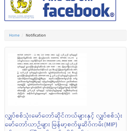
Home
Notification
လျှပ်စစ်သုံးမော်တော်ဆိုင်ကယ်များနှင့် လျှပ်စစ်သုံး
မော်တော်ယာဉ်များ မြန်မာ့စက်မှုဆိပ်ကမ်း(MIP)