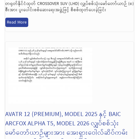
တရုတ်နိုင်ငံထုတ် CROSSOVER SUV (LHD) လျှပ်စစ်သုံးမော်တော်ယာဉ် (၈)
စီးအား ပူးပေါင်းစစ်ဆေးရေးအဖွဲ့ဖြင့် စိစစ်ထုတ်‌ပေးခဲ့ခြင်း
Read More
AVATR 12 (PREMIUM), MODEL 2025 နှင့် BAIC
ARCFOX ALPHA T5, MODEL 2026 လျှပ်စစ်သုံး
မော်တော်ယာဉ်များအား အေးရှားဝေါလ်ဆိပ်ကမ်း