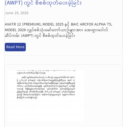
(AWPT) တွင် စိစစ်ထုတ်ပေးခဲ့ခြင်း
June 19, 2026
AVATR 12 (PREMIUM), MODEL 2025 နှင့် BAIC ARCFOX ALPHA T5,
MODEL 2026 လျှပ်စစ်သုံးမော်တော်ယာဉ်များအား အေးရှားဝေါလ်
ဆိပ်ကမ်း (AWPT) တွင် စိစစ်ထုတ်ပေးခဲ့ခြင်း
Read More