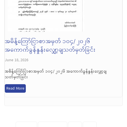
အမိန့်ကြော်ငြာစာအမှတ် ၁၀၄/ ၂၀၂၆
အကောက်ခွန်နှုန်းလျှော့ချသတ်မှတ်ခြင်း
June 18, 2026
အမိန့်ကြော်ငြာစာအမှတ် ၁၀၄/ ၂၀၂၆ အကောက်ခွန်နှုန်းလျှော့ချ
သတ်မှတ်ခြင်း
Read More
Pages