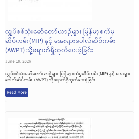
လျှပ်စစ်သုံးမော်တော်ယာဉ်များ မြန်မာ့စက်မှု
ဆိပ်ကမ်း(MIP) နှင့် အေးရှားဝေါလ်ဆိပ်ကမ်း
(AWPT) သို့ရောက်ရှိထုတ်ပေးခဲ့ခြင်း
June 19, 2026
လျှပ်စစ်သုံးမော်တော်ယာဉ်များ မြန်မာ့စက်မှုဆိပ်ကမ်း(MIP) နှင့် အေးရှား
ဝေါလ်ဆိပ်ကမ်း (AWPT) သို့ရောက်ရှိထုတ်ပေးခဲ့ခြင်း
Read More