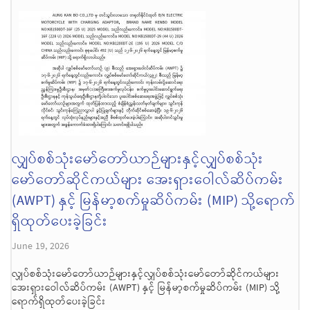
လျှပ်စစ်သုံးမော်တော်ယာဉ်များနှင့်လျှပ်စစ်သုံး
မော်တော်ဆိုင်ကယ်များ အေးရှားဝေါလ်ဆိပ်ကမ်း
(AWPT) နှင့် မြန်မာ့စက်မှုဆိပ်ကမ်း (MIP) သို့ရောက်
ရှိထုတ်ပေးခဲ့ခြင်း
June 19, 2026
လျှပ်စစ်သုံးမော်တော်ယာဉ်များနှင့်လျှပ်စစ်သုံးမော်တော်ဆိုင်ကယ်များ
အေးရှားဝေါလ်ဆိပ်ကမ်း (AWPT) နှင့် မြန်မာ့စက်မှုဆိပ်ကမ်း (MIP) သို့
ရောက်ရှိထုတ်ပေးခဲ့ခြင်း