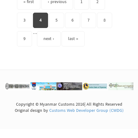
« first
‹ previous
1
2
3
4
5
6
7
8
…
9
next ›
last »
Copyright © Myanmar Customs 2016| All Rights Reserved
Original design by
Customs Web Developer Group (CWDG)