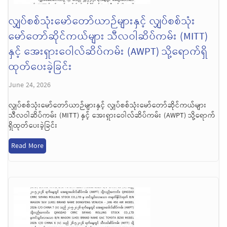
လျှပ်စစ်သုံးမော်တော်ယာဉ်များနှင့် လျှပ်စစ်သုံး
မော်တော်ဆိုင်ကယ်များ သီလဝါဆိပ်ကမ်း (MITT)
နှင့် အေးရှားဝေါလ်ဆိပ်ကမ်း (AWPT) သို့ရောက်ရှိ
ထုတ်ပေးခဲ့ခြင်း
June 24, 2026
လျှပ်စစ်သုံးမော်တော်ယာဉ်များနှင့် လျှပ်စစ်သုံးမော်တော်ဆိုင်ကယ်များ
သီလဝါဆိပ်ကမ်း (MITT) နှင့် အေးရှားဝေါလ်ဆိပ်ကမ်း (AWPT) သို့ရောက်
ရှိထုတ်ပေးခဲ့ခြင်း
Read More