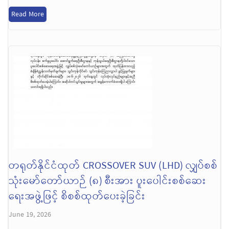
Read More
တရုတ်နိုင်ငံထုတ် CROSSOVER SUV (LHD) လျှပ်စစ်
သုံးမော်တော်ယာဉ် (၈) စီးအား ပူးပေါင်းစစ်ဆေး
ရေးအဖွဲ့ဖြင့် စိစစ်ထုတ်‌ပေးခဲ့ခြင်း
June 19, 2026