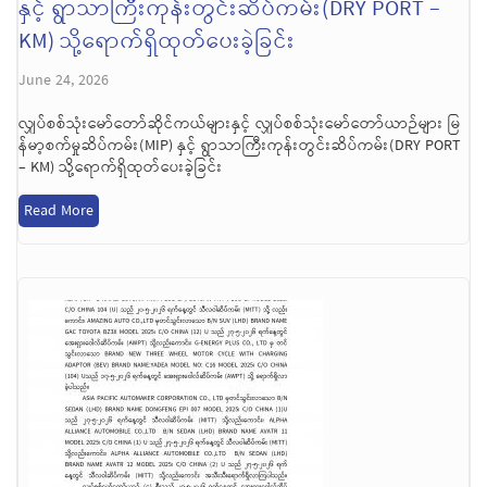
နှင့် ရွာသာကြီးကုန်းတွင်းဆိပ်ကမ်း(DRY PORT –
KM) သို့ရောက်ရှိထုတ်ပေးခဲ့ခြင်း
June 24, 2026
လျှပ်စစ်သုံးမော်တော်ဆိုင်ကယ်များနှင့် လျှပ်စစ်သုံးမော်တော်ယာဉ်များ မြ
န်မာ့စက်မှုဆိပ်ကမ်း(MIP) နှင့် ရွာသာကြီးကုန်းတွင်းဆိပ်ကမ်း(DRY PORT
– KM) သို့ရောက်ရှိထုတ်ပေးခဲ့ခြင်း
Read More