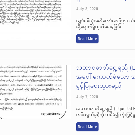
July 8, 2026
လျှပ်စစ်သုံးမော်တော်ယာဉ်များ သ
သို့ရောက်ရှိထုတ်ပေးခဲ့ခြင်း
Read More
သဘာဝဓာတ်ငွေ့ရည် (Liqu
အပေါ် ကောက်ခံသော အခွန
ခွင့်ပြုပေးသွားမည်
July 7, 2026
သဘာဝဓာတ်ငွေ့ရည် (Liquefied N
ကင်းလွတ်ခွင့်ကို ထပ်မံ၍ တိုးမြှင့်
Read More