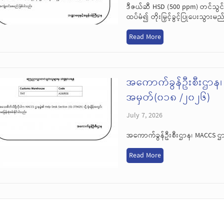
ဒီဇယ်ဆီ HSD (500 ppm) တင်သွင
ထပ်မံ၍ တိုးမြှင့်ခွင့်ပြုပေးသွားမည
Read More
အကောက်ခွန်ဦးစီးဌာန
အမှတ်(၀၁၈ /၂၀၂၆)
July 7, 2026
အကောက်ခွန်ဦးစီးဌာန၊ MACCS 
Read More