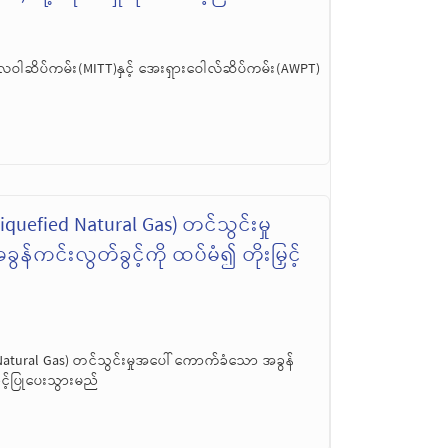
ီလဝါဆိပ်ကမ်း(MITT)နှင့် အေးရှားဝေါလ်ဆိပ်ကမ်း(AWPT)
efied Natural Gas) တင်သွင်းမှု
်ကင်းလွတ်ခွင့်ကို ထပ်မံ၍ တိုးမြှင့်
atural Gas) တင်သွင်းမှုအပေါ် ကောက်ခံသော အခွန်
ခွင့်ပြုပေးသွားမည်