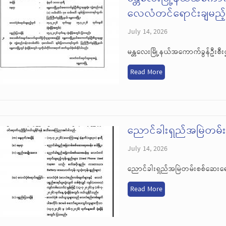
လေလံတင်ရောင်းချမည့်ရ
July 14, 2026
မန္တလေးမြို့နယ်အကောက်ခွန်ဦးစီး
Read More
ညောင်ခါးရှည်အမြဲတမ
July 14, 2026
ညောင်ခါးရှည်အမြဲတမ်းစစ်ဆေးရ
Read More