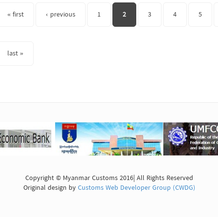
s
« first
‹ previous
1
2
3
4
5
last »
Copyright © Myanmar Customs 2016| All Rights Reserved
Original design by
Customs Web Developer Group (CWDG)