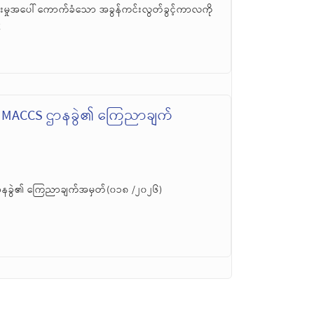
်းမှုအပေါ် ကောက်ခံသော အခွန်ကင်းလွတ်ခွင့်ကာလကို
်
၊ MACCS ဌာနခွဲ၏ ကြေညာချက်
ဌာနခွဲ၏ ကြေညာချက်အမှတ်(၀၁၈ /၂၀၂၆)