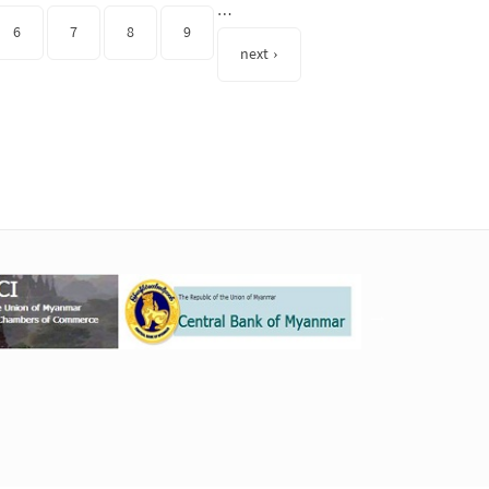
…
6
7
8
9
next ›