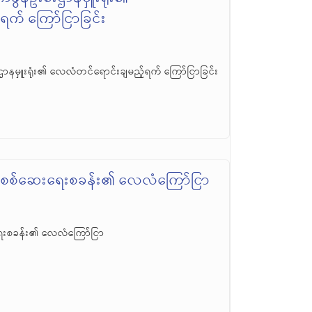
က် ကြော်ငြာခြင်း
ဌာနမှူးရုံး၏ လေလံတင်ရောင်းချမည့်ရက် ကြော်ငြာခြင်း
်းစစ်ဆေးရေးစခန်း၏ လေလံကြော်ငြာ
ေးစခန်း၏ လေလံကြော်ငြာ