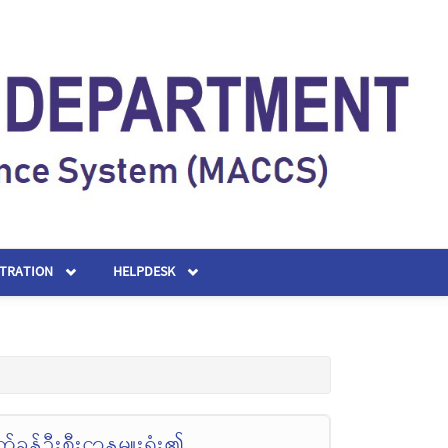
STRATION
HELPDESK
ခွန်ဦးစီးဌာနမှူးရုံး၏