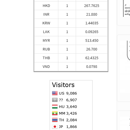
HKD
1
267.7625
INR
1
21.880
KRW
1
1.44035
LAK
1
0.09265
MYR
1
513.450
RUB
1
26.700
THB
1
62.4325
VND
1
0.0798