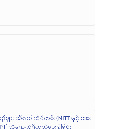
ာဉ်များ သီလဝါဆိပ်ကမ်း(MITT)နှင့် အေး
) သို့ရောက်ရှိထုတ်ပေးခဲ့ခြင်း