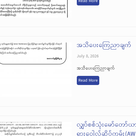
Read More
အသိပေးကြေညာချက်
July 8, 2026
အသိပေးကြေညာချက်
Read More
လျှပ်စစ်သုံးမော်တော်ယ
ရှားဝေါလ်ဆိပ်ကမ်း(AWPT