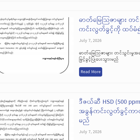
ဓာတ်မြေသြဇာများ တင်သ
ကင်းလွတ်ခွင့်ကို ထပ်မံ၍ 
July 7, 2026
ဓာတ်မြေသြဇာများ တင်သွင်းမှုအပေ
မြှင့်ခွင့်ပြုပေးသွားမည်
Read More
ဒီဇယ်ဆီ HSD (500 ppm
အခွန်ကင်းလွတ်ခွင့်ကာလက
မည်
July 7, 2026