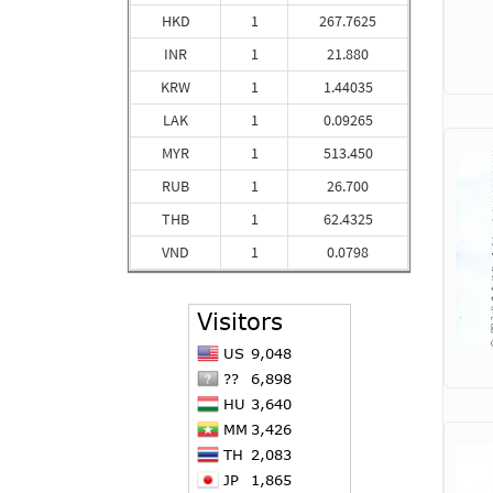
HKD
1
267.7625
INR
1
21.880
KRW
1
1.44035
LAK
1
0.09265
MYR
1
513.450
RUB
1
26.700
THB
1
62.4325
VND
1
0.0798