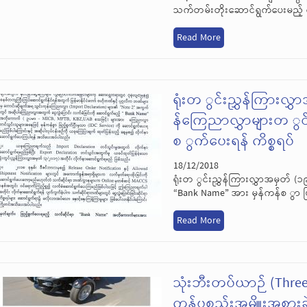
သက်တမ်းတိုးဆောင်ရွက်ပေးမည့် က
Read More
ရုံးတ ွင်းညွှန်ကြား
န်ကြေညာလွှာများတ ွင်
စ ွက်ပေးရန် ကိစ္စရပ်
18/12/2018
ရုံးတ ွင်းညွှန်ကြားလွှာအမှတ်
“Bank Name” အား မှန်ကန်စ ွာ ဖြ
Read More
သုံးဘီးတပ်ယာဉ် (Three
ကုန်ပစ္စည်းအမျိူးအစားခ