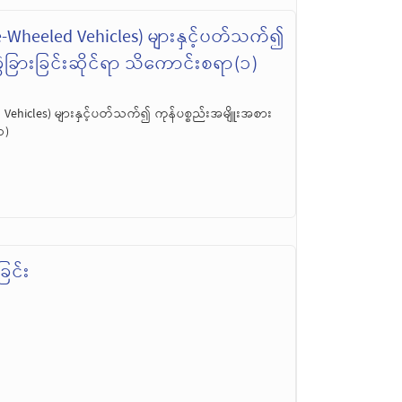
-Wheeled Vehicles) များနှင့်ပတ်သက်၍
ွဲခြားခြင်းဆိုင်ရာ သိကောင်းစရာ(၁)
Vehicles) များနှင့်ပတ်သက်၍ ကုန်ပစ္စည်းအမျိူးအစား
၁)
ြင်း