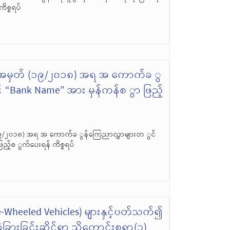
ိစ္စရပ်
လွှာအမှတ် (၁၉/၂၀၁၈) အရ အ ကောက်ခ ွ
 “Bank Name” အား မှန်ကန်စ ွာ ဖြည့်
 (၁၉/၂၀၁၈) အရ အ ကောက်ခ ွန်ကြေညာလွှာများတ ွင်
ည့်စ ွက်ပေးရန် ကိစ္စရပ်
-Wheeled Vehicles) များနှင့်ပတ်သက်၍
ွဲခြားခြင်းဆိုင်ရာ သိကောင်းစရာ(၃)