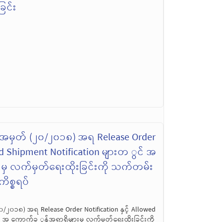
ြင်း
ွှာအမှတ် (၂၀/၂၀၁၈) အရ Release Order
owed Shipment Notification များတ ွင် အ
မှ လက်မှတ်ရေးထိုးခြင်းကို သက်တမ်း
ိစ္စရပ်
၂၀/၂၀၁၈) အရ Release Order Notification နှင့် Allowed
် အ ကောက်ခ ွန်အရာရှိများမှ လက်မှတ်ရေးထိုးခြင်းကို