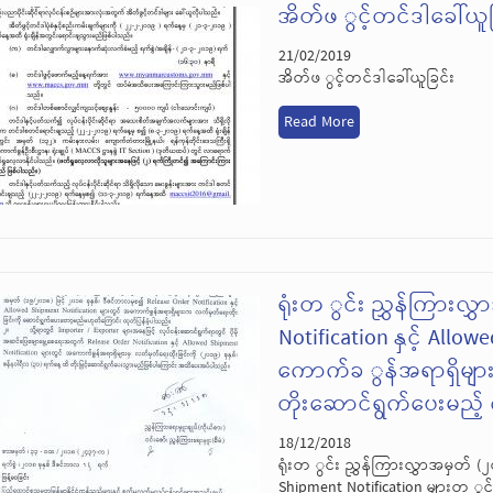
အိတ်ဖ ွင့်တင်ဒါခေါ်ယူခ
21/02/2019
အိတ်ဖ ွင့်တင်ဒါခေါ်ယူခြင်း
Read More
ရုံးတ ွင်း ညွှန်ကြားလ
Notification နှင့် All
ကောက်ခ ွန်အရာရှိများ
တိုးဆောင်ရွက်ပေးမည့် က
18/12/2018
ရုံးတ ွင်း ညွှန်ကြားလွှာအမှတ် (
Shipment Notification များတ ွင