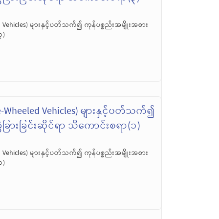
Vehicles) များနှင့်ပတ်သက်၍ ကုန်ပစ္စည်းအမျိူးအစား
၃)
-Wheeled Vehicles) များနှင့်ပတ်သက်၍
ွဲခြားခြင်းဆိုင်ရာ သိကောင်းစရာ(၁)
Vehicles) များနှင့်ပတ်သက်၍ ကုန်ပစ္စည်းအမျိူးအစား
၁)