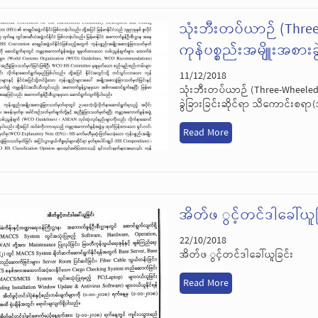
သုံးဘီးတပ်ယာဉ် (Three
ကုန်ပစ္စည်းအမျိူးအစားခ
11/12/2018
သုံးဘီးတပ်ယာဉ် (Three-Wheeled 
ခွဲခြားခြင်းဆိုင်ရာ သိကောင်းစရာ(
Read More
အိတ်ဖ ွင့်တင်ဒါခေါ်ယူခ
22/10/2018
အိတ်ဖ ွင့်တင်ဒါခေါ်ယူခြင်း
Read More