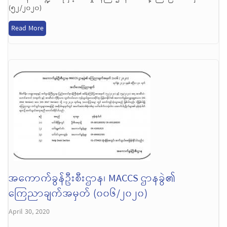
(၅၂/၂၀၂၀)
Read More
အကောက်ခွန်ဦးစီးဌာန၊ MACCS ဌာနခွဲ၏
ကြေညာချက်အမှတ် (၀၀၆/၂၀၂၀)
April 30, 2020