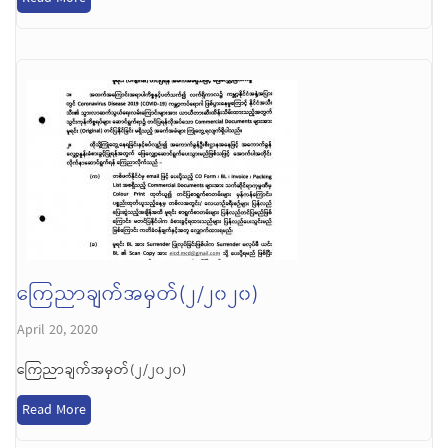
ကြေညာချက်အမှတ်(၂/၂၀၂၀)
April 20, 2020
ကြေညာချက်အမှတ်(၂/၂၀၂၀)
Read More