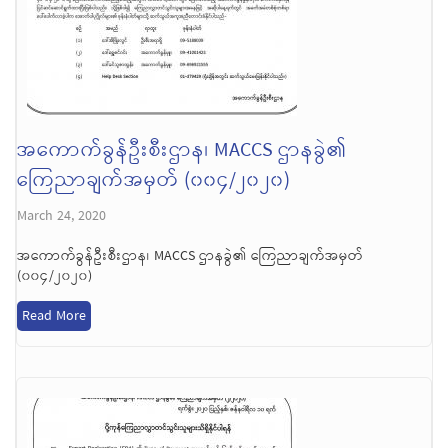
အကောက်ခွန်ဦးစီးဌာန၊ MACCS ဌာနခွဲ၏
ကြေညာချက်အမှတ် (၀၀၄/၂၀၂၀)
March 24, 2020
အကောက်ခွန်ဦးစီးဌာန၊ MACCS ဌာနခွဲ၏ ကြေညာချက်အမှတ်
(၀၀၄/၂၀၂၀)
Read More