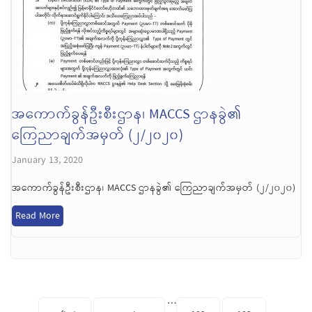
အကောက်ခွန်ဦးစီးဌာန၊ MACCS ဌာနခွဲ၏
ကြေညာချက်အမှတ် (၂/၂၀၂၀)
January 13, 2020
အကောက်ခွန်ဦးစီးဌာန၊ MACCS ဌာနခွဲ၏ ကြေညာချက်အမှတ် (၂/၂၀၂၀)
Read More
Pages
…