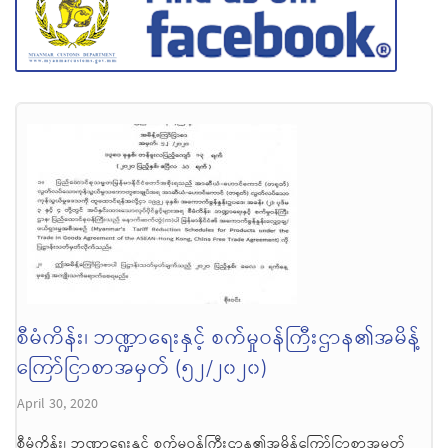
စီမံကိန်း၊ ဘဏ္ဍာရေးနှင့် စက်မှုဝန်ကြီးဌာန၏အမိန့်
ကြော်ငြာစာအမှတ် (၅၂/၂၀၂၀)
April 30, 2020
စီမံကိန်း၊ ဘဏ္ဍာရေးနှင့် စက်မှုဝန်ကြီးဌာန၏အမိန့်ကြော်ငြာစာအမှတ်