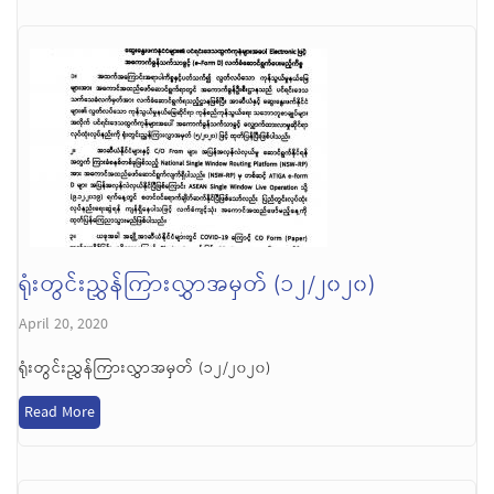
ရုံးတွင်းညွှန်ကြားလွှာအမှတ် (၁၂/၂၀၂၀)
April 20, 2020
ရုံးတွင်းညွှန်ကြားလွှာအမှတ် (၁၂/၂၀၂၀)
Read More