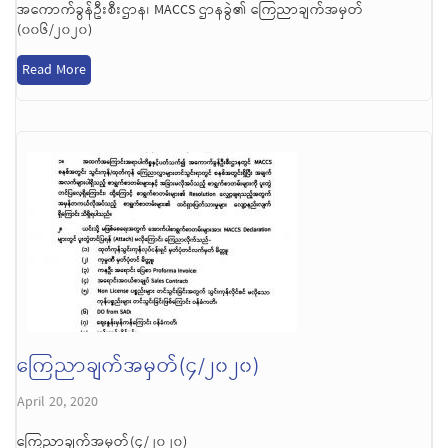
အကောက်ခွန်ဦးစီးဌာန၊ MACCS ဌာနခွဲ၏ ကြေညာချက်အမှတ်
(၀၀၆/၂၀၂၀)
Read More
ကြေညာချက်အမှတ်(၄/၂၀၂၀)
April 20, 2020
ကြေညာချက်အမှတ်(၄/၂၀၂၀)