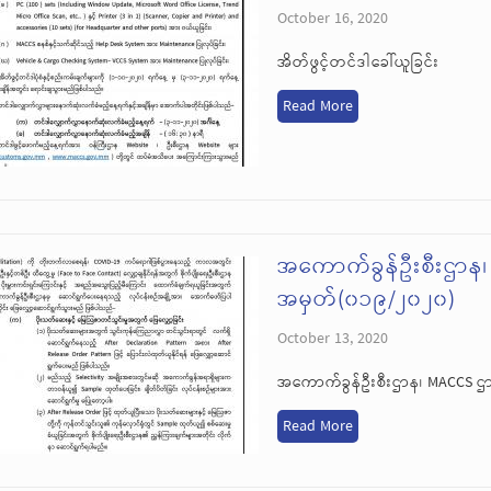
October 16, 2020
အိတ်ဖွင့်တင်ဒါခေါ်ယူခြင်း
Read More
အကောက်ခွန်ဦးစီးဌာန
အမှတ်(၀၁၉/၂၀၂၀)
October 13, 2020
အကောက်ခွန်ဦးစီးဌာန၊ MACCS 
Read More