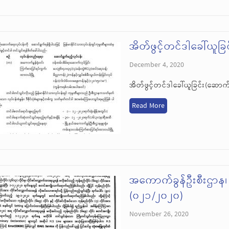
အိတ်ဖွင့်တင်ဒါခေါ်ယူခြ
December 4, 2020
အိတ်ဖွင့်တင်ဒါခေါ်ယူခြင်း(ဆောက်
Read More
အကောက်ခွန်ဦးစီးဌာန
(၀၂၁/၂၀၂၀)
November 26, 2020