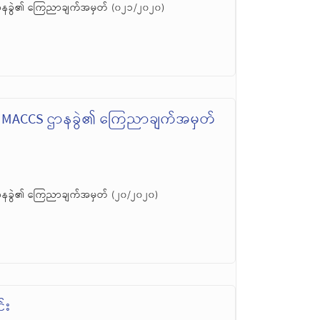
ာနခွဲ၏ ကြေညာချက်အမှတ် (၀၂၁/၂၀၂၀)
၊ MACCS ဌာနခွဲ၏ ကြေညာချက်အမှတ်
ာနခွဲ၏ ကြေညာချက်အမှတ် (၂၀/၂၀၂၀)
်း