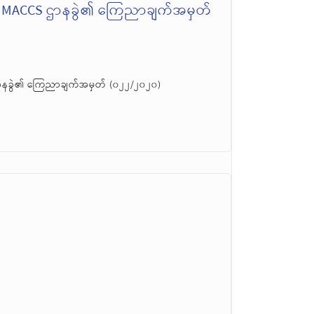
၊ MACCS ဌာနခွဲ၏ ကြေညာချက်အမှတ်
ာနခွဲ၏ ကြေညာချက်အမှတ် (၀၂၂/၂၀၂၀)