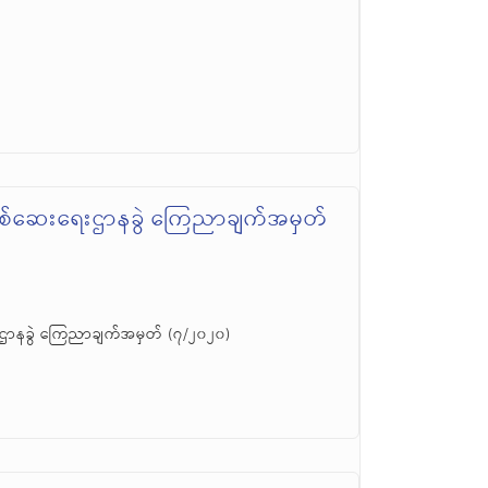
းစစ်ဆေးရေးဌာနခွဲ ကြေညာချက်အမှတ်
ေးဌာနခွဲ ကြေညာချက်အမှတ် (၇/၂၀၂၀)