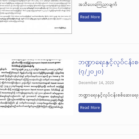
အသိပေးကြေညာချက်
Read More
ဘဏ္ဍာရေးနှင့်လုပ်ငန်
(၇/၂၀၂၀)
December 14, 2020
ဘဏ္ဍာရေးနှင့်လုပ်ငန်းစစ်ဆေးရ
Read More