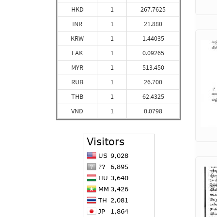
HKD
1
267.7625
INR
1
21.880
KRW
1
1.44035
LAK
1
0.09265
MYR
1
513.450
RUB
1
26.700
THB
1
62.4325
VND
1
0.0798