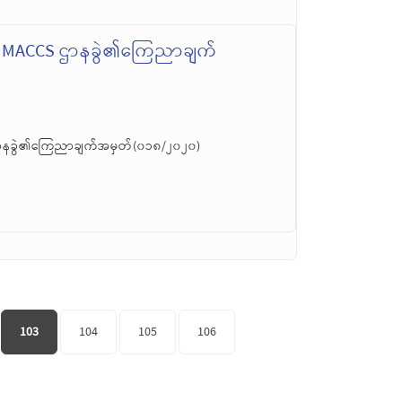
၊ MACCS ဌာနခွဲ၏ကြေညာချက်
ဌာနခွဲ၏ကြေညာချက်အမှတ်(၀၁၈/၂၀၂၀)
103
104
105
106