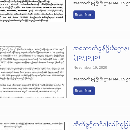
အကောက်ခွန်ဦးစီးဌာန၊ MACCS ဌ
Read More
အကောက်ခွန်ဦးစီးဌာန
(၂၀/၂၀၂၀)
November 19, 2020
အကောက်ခွန်ဦးစီးဌာန၊ MACCS ဌ
Read More
အိတ်ဖွင့်တင်ဒါခေါ်ယူခြင