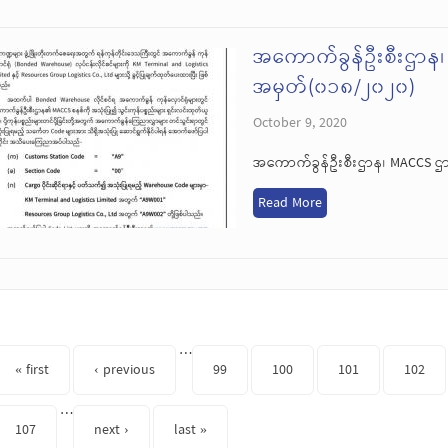
အကောက်ခွန်ဦးစီးဌာန
အမှတ်(၀၁၈/၂၀၂၀)
October 9, 2020
အကောက်ခွန်ဦးစီးဌာန၊ MACCS 
Read More
s
…
« first
‹ previous
99
100
101
102
…
107
next ›
last »