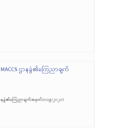
၊ MACCS ဌာနခွဲ၏ကြေညာချက်
ဌာနခွဲ၏ကြေညာချက်အမှတ်(၀၁၉/၂၀၂၀)