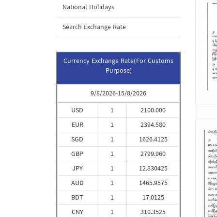
National Holidays
Search Exchange Rate
Currency Exchange Rate(For Customs
Purpose)
9/8/2026-15/8/2026
USD
1
2100.000
EUR
1
2394.580
SGD
1
1626.4125
GBP
1
2799.960
JPY
1
12.830425
AUD
1
1465.9575
BDT
1
17.0125
CNY
1
310.3525