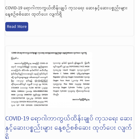
COVID-19 ရောဂါကာကွယ်ထိန်းချုပ် ကုသရေး ဆေးနှင့်ဆေးပစ္စည်းများ
နေ့စဉ်စစ်ဆေး ထုတ်ပေး လျက်ရှိ
Read More
COVID-19 ရောဂါကာကွယ်ထိန်းချုပ် ကုသရေး ဆေး
နှင့်ဆေးပစ္စည်းများ နေ့စဉ်စစ်ဆေး ထုတ်ပေး လျက်
ရှိ