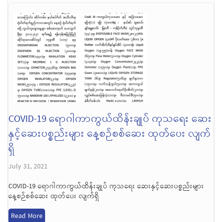
COVID-19 ရောဂါကာကွယ်ထိန်းချုပ် ကုသရေး ဆေး
နှင့်ဆေးပစ္စည်းများ နေ့စဉ်စစ်ဆေး ထုတ်ပေး လျက်
ရှိ
July 31, 2021
COVID-19 ရောဂါကာကွယ်ထိန်းချုပ် ကုသရေး ဆေးနှင့်ဆေးပစ္စည်းများ
နေ့စဉ်စစ်ဆေး ထုတ်ပေး လျက်ရှိ
Read More