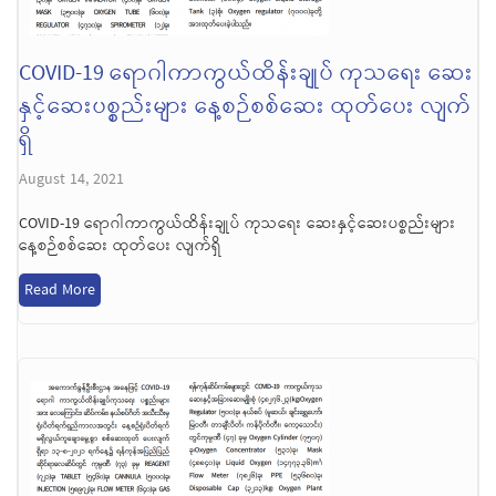
COVID-19 ရောဂါကာကွယ်ထိန်းချုပ် ကုသရေး ဆေး
နှင့်ဆေးပစ္စည်းများ နေ့စဉ်စစ်ဆေး ထုတ်ပေး လျက်
ရှိ
August 14, 2021
COVID-19 ရောဂါကာကွယ်ထိန်းချုပ် ကုသရေး ဆေးနှင့်ဆေးပစ္စည်းများ
နေ့စဉ်စစ်ဆေး ထုတ်ပေး လျက်ရှိ
Read More