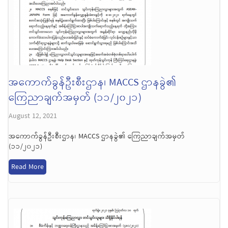
အကောက်ခွန်ဦးစီးဌာန၊ MACCS ဌာနခွဲ၏
ကြေညာချက်အမှတ် (၁၁/၂၀၂၁)
August 12, 2021
အကောက်ခွန်ဦးစီးဌာန၊ MACCS ဌာနခွဲ၏ ကြေညာချက်အမှတ်
(၁၁/၂၀၂၁)
Read More