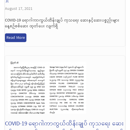
August 17, 2021
COVID-19 ရောဂါကာကွယ်ထိန်းချုပ် ကုသရေး ဆေးနှင့်ဆေးပစ္စည်းများ
နေ့စဉ်စစ်ဆေး ထုတ်ပေး လျက်ရှိ
Read More
COVID-19 ရောဂါကာကွယ်ထိန်းချုပ် ကုသရေး ဆေး