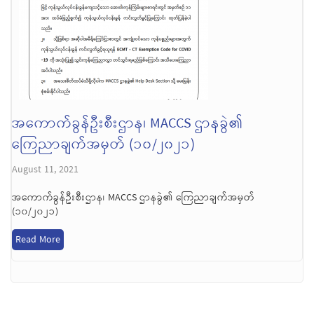
အကောက်ခွန်ဦးစီးဌာန၊ MACCS ဌာနခွဲ၏
ကြေညာချက်အမှတ် (၁၀/၂၀၂၁)
August 11, 2021
အကောက်ခွန်ဦးစီးဌာန၊ MACCS ဌာနခွဲ၏ ကြေညာချက်အမှတ်
(၁၀/၂၀၂၁)
Read More