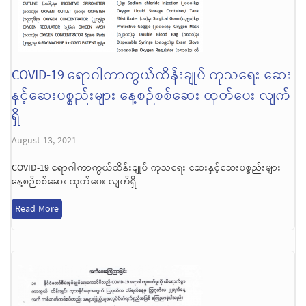
COVID-19 ရောဂါကာကွယ်ထိန်းချုပ် ကုသရေး ဆေး
နှင့်ဆေးပစ္စည်းများ နေ့စဉ်စစ်ဆေး ထုတ်ပေး လျက်
ရှိ
August 13, 2021
COVID-19 ရောဂါကာကွယ်ထိန်းချုပ် ကုသရေး ဆေးနှင့်ဆေးပစ္စည်းများ
နေ့စဉ်စစ်ဆေး ထုတ်ပေး လျက်ရှိ
Read More