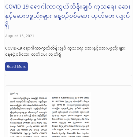
COVID-19 ရောဂါကာကွယ်ထိန်းချုပ် ကုသရေး ဆေး
နှင့်ဆေးပစ္စည်းများ နေ့စဉ်စစ်ဆေး ထုတ်ပေး လျက်
ရှိ
August 15, 2021
COVID-19 ရောဂါကာကွယ်ထိန်းချုပ် ကုသရေး ဆေးနှင့်ဆေးပစ္စည်းများ
နေ့စဉ်စစ်ဆေး ထုတ်ပေး လျက်ရှိ
Read More