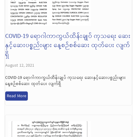
COVID-19 ရောဂါကာကွယ်ထိန်းချုပ် ကုသရေး ဆေး
နှင့်ဆေးပစ္စည်းများ နေ့စဉ်စစ်ဆေး ထုတ်ပေး လျက်
ရှိ
August 12, 2021
COVID-19 ရောဂါကာကွယ်ထိန်းချုပ် ကုသရေး ဆေးနှင့်ဆေးပစ္စည်းများ
နေ့စဉ်စစ်ဆေး ထုတ်ပေး လျက်ရှိ
Read More