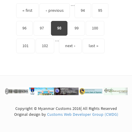
Pages
…
« first
‹ previous
94
95
96
97
98
99
100
…
101
102
next ›
last »
Copyright © Myanmar Customs 2016| All Rights Reserved
Original design by
Customs Web Developer Group (CWDG)