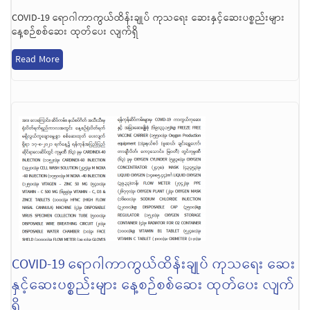
COVID-19 ရောဂါကာကွယ်ထိန်းချုပ် ကုသရေး ဆေးနှင့်ဆေးပစ္စည်းများ
နေ့စဉ်စစ်ဆေး ထုတ်ပေး လျက်ရှိ
Read More
COVID-19 ရောဂါကာကွယ်ထိန်းချုပ် ကုသရေး ဆေး
နှင့်ဆေးပစ္စည်းများ နေ့စဉ်စစ်ဆေး ထုတ်ပေး လျက်
ရှိ