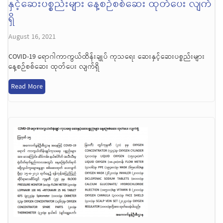
နှင့်ဆေးပစ္စည်းများ နေ့စဉ်စစ်ဆေး ထုတ်ပေး လျက်
ရှိ
August 16, 2021
COVID-19 ရောဂါကာကွယ်ထိန်းချုပ် ကုသရေး ဆေးနှင့်ဆေးပစ္စည်းများ
နေ့စဉ်စစ်ဆေး ထုတ်ပေး လျက်ရှိ
Read More