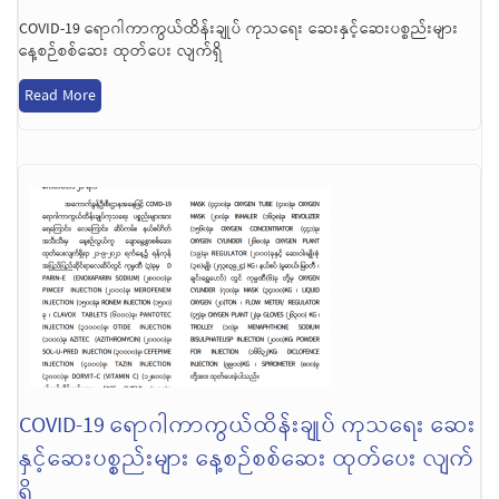
COVID-19 ရောဂါကာကွယ်ထိန်းချုပ် ကုသရေး ဆေးနှင့်ဆေးပစ္စည်းများ
နေ့စဉ်စစ်ဆေး ထုတ်ပေး လျက်ရှိ
Read More
COVID-19 ရောဂါကာကွယ်ထိန်းချုပ် ကုသရေး ဆေး
နှင့်ဆေးပစ္စည်းများ နေ့စဉ်စစ်ဆေး ထုတ်ပေး လျက်
ရှိ