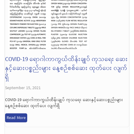
COVID-19 ရောဂါကာကွယ်ထိန်းချုပ် ကုသရေး ဆေး
နှင့်ဆေးပစ္စည်းများ နေ့စဉ်စစ်ဆေး ထုတ်ပေး လျက်
ရှိ
September 15, 2021
COVID-19 ရောဂါကာကွယ်ထိန်းချုပ် ကုသရေး ဆေးနှင့်ဆေးပစ္စည်းများ
နေ့စဉ်စစ်ဆေး ထုတ်ပေး လျက်ရှိ
Read More