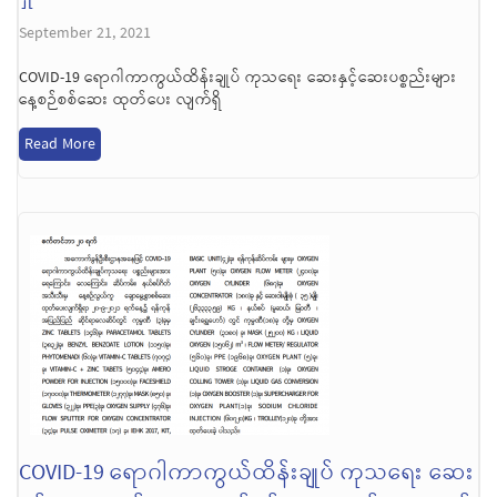
September 21, 2021
COVID-19 ရောဂါကာကွယ်ထိန်းချုပ် ကုသရေး ဆေးနှင့်ဆေးပစ္စည်းများ
နေ့စဉ်စစ်ဆေး ထုတ်ပေး လျက်ရှိ
Read More
COVID-19 ရောဂါကာကွယ်ထိန်းချုပ် ကုသရေး ဆေး