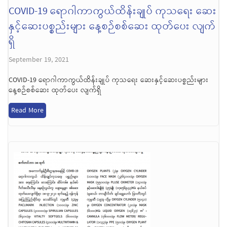
COVID-19 ရောဂါကာကွယ်ထိန်းချုပ် ကုသရေး ဆေး
နှင့်ဆေးပစ္စည်းများ နေ့စဉ်စစ်ဆေး ထုတ်ပေး လျက်
ရှိ
September 19, 2021
COVID-19 ရောဂါကာကွယ်ထိန်းချုပ် ကုသရေး ဆေးနှင့်ဆေးပစ္စည်းများ
နေ့စဉ်စစ်ဆေး ထုတ်ပေး လျက်ရှိ
Read More