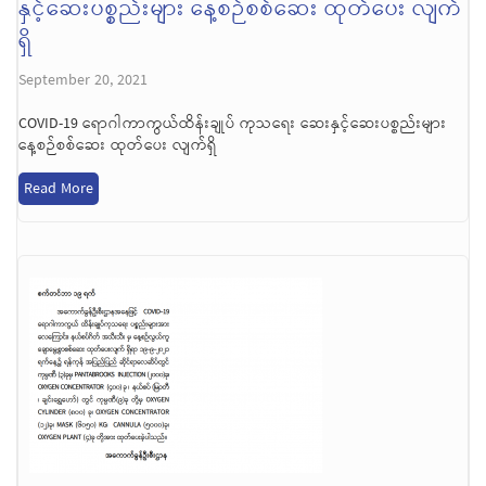
နှင့်ဆေးပစ္စည်းများ နေ့စဉ်စစ်ဆေး ထုတ်ပေး လျက်
ရှိ
September 20, 2021
COVID-19 ရောဂါကာကွယ်ထိန်းချုပ် ကုသရေး ဆေးနှင့်ဆေးပစ္စည်းများ
နေ့စဉ်စစ်ဆေး ထုတ်ပေး လျက်ရှိ
Read More