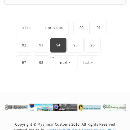
Pages
…
« first
‹ previous
90
91
92
93
94
95
96
…
97
98
next ›
last »
Copyright © Myanmar Customs 2016| All Rights Reserved