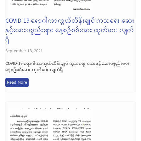
COVID-19 ရောဂါကာကွယ်ထိန်းချုပ် ကုသရေး ဆေး
နှင့်ဆေးပစ္စည်းများ နေ့စဉ်စစ်ဆေး ထုတ်ပေး လျက်
ရှိ
September 18, 2021
COVID-19 ရောဂါကာကွယ်ထိန်းချုပ် ကုသရေး ဆေးနှင့်ဆေးပစ္စည်းများ
နေ့စဉ်စစ်ဆေး ထုတ်ပေး လျက်ရှိ
Read More