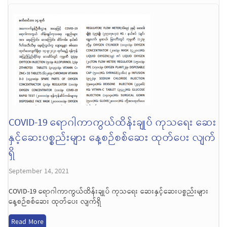
COVID-19 ရောဂါကာကွယ်ထိန်းချုပ် ကုသရေး ဆေး
နှင့်ဆေးပစ္စည်းများ နေ့စဉ်စစ်ဆေး ထုတ်ပေး လျက်
ရှိ
September 14, 2021
COVID-19 ရောဂါကာကွယ်ထိန်းချုပ် ကုသရေး ဆေးနှင့်ဆေးပစ္စည်းများ
နေ့စဉ်စစ်ဆေး ထုတ်ပေး လျက်ရှိ
Read More