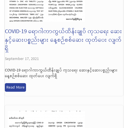
COVID-19 ရောဂါကာကွယ်ထိန်းချုပ် ကုသရေး ဆေး
နှင့်ဆေးပစ္စည်းများ နေ့စဉ်စစ်ဆေး ထုတ်ပေး လျက်
ရှိ
September 17, 2021
COVID-19 ရောဂါကာကွယ်ထိန်းချုပ် ကုသရေး ဆေးနှင့်ဆေးပစ္စည်းများ
နေ့စဉ်စစ်ဆေး ထုတ်ပေး လျက်ရှိ
Read More