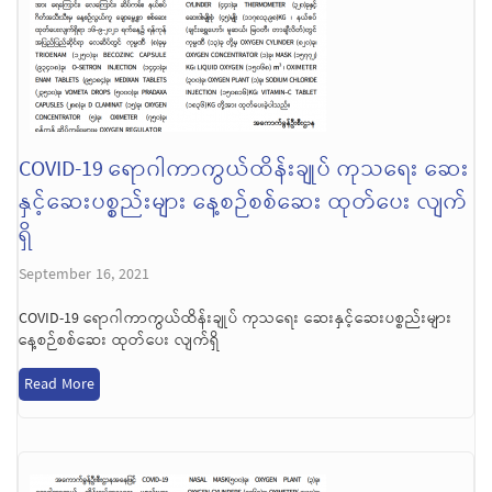
COVID-19 ရောဂါကာကွယ်ထိန်းချုပ် ကုသရေး ဆေး
နှင့်ဆေးပစ္စည်းများ နေ့စဉ်စစ်ဆေး ထုတ်ပေး လျက်
ရှိ
September 16, 2021
COVID-19 ရောဂါကာကွယ်ထိန်းချုပ် ကုသရေး ဆေးနှင့်ဆေးပစ္စည်းများ
နေ့စဉ်စစ်ဆေး ထုတ်ပေး လျက်ရှိ
Read More