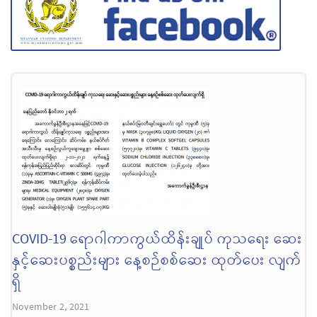
COVID-19 ရောဂါကာကွယ်ထိန်းချုပ် ကုသရေး ဆေး
နှင့်ဆေးပစ္စည်းများ နေ့စဉ်စစ်ဆေး ထုတ်ပေး လျက်
ရှိ
November 2, 2021