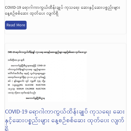
COVID-19 ရောဂါကာကွယ်ထိန်းချုပ် ကုသရေး ဆေးနှင့်ဆေးပစ္စည်းများ
နေ့စဉ်စစ်ဆေး ထုတ်ပေး လျက်ရှိ
Read More
COVID-19 ရောဂါကာကွယ်ထိန်းချုပ် ကုသရေး ဆေး
နှင့်ဆေးပစ္စည်းများ နေ့စဉ်စစ်ဆေး ထုတ်ပေး လျက်
ရှိ