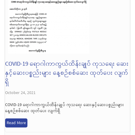
COVID-19 ရောဂါကာကွယ်ထိန်းချုပ် ကုသရေး ဆေး
နှင့်ဆေးပစ္စည်းများ နေ့စဉ်စစ်ဆေး ထုတ်ပေး လျက်
ရှိ
October 24, 2021
COVID-19 ရောဂါကာကွယ်ထိန်းချုပ် ကုသရေး ဆေးနှင့်ဆေးပစ္စည်းများ
နေ့စဉ်စစ်ဆေး ထုတ်ပေး လျက်ရှိ
Read More