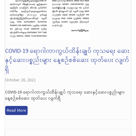
COVID-19 ရောဂါကာကွယ်ထိန်းချုပ် ကုသရေး ဆေး
နှင့်ဆေးပစ္စည်းများ နေ့စဉ်စစ်ဆေး ထုတ်ပေး လျက်
ရှိ
October 26, 2021
COVID-19 ရောဂါကာကွယ်ထိန်းချုပ် ကုသရေး ဆေးနှင့်ဆေးပစ္စည်းများ
နေ့စဉ်စစ်ဆေး ထုတ်ပေး လျက်ရှိ
Read More