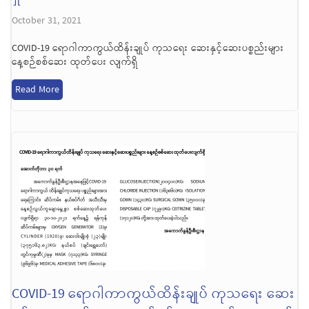
October 31, 2021
COVID-19 ရောဂါကာကွယ်ထိန်းချုပ် ကုသရေး ဆေးနှင့်ဆေးပစ္စည်းများ
နေ့စဉ်စစ်ဆေး ထုတ်ပေး လျက်ရှိ
Read More
COVID-19 ရောဂါကာကွယ်ထိန်းချုပ် ကုသရေး ဆေး