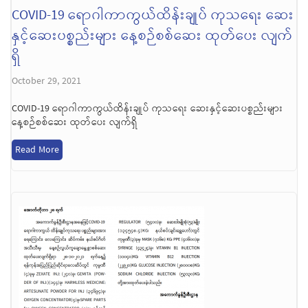
COVID-19 ရောဂါကာကွယ်ထိန်းချုပ် ကုသရေး ဆေး
နှင့်ဆေးပစ္စည်းများ နေ့စဉ်စစ်ဆေး ထုတ်ပေး လျက်
ရှိ
October 29, 2021
COVID-19 ရောဂါကာကွယ်ထိန်းချုပ် ကုသရေး ဆေးနှင့်ဆေးပစ္စည်းများ
နေ့စဉ်စစ်ဆေး ထုတ်ပေး လျက်ရှိ
Read More