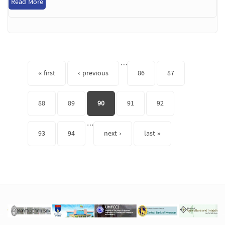
Read More
Pages
…
« first
‹ previous
86
87
88
89
90
91
92
…
93
94
next ›
last »