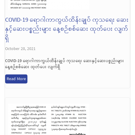
COVID-19 ရောဂါကာကွယ်ထိန်းချုပ် ကုသရေး ဆေး
နှင့်ဆေးပစ္စည်းများ နေ့စဉ်စစ်ဆေး ထုတ်ပေး လျက်
ရှိ
October 28, 2021
COVID-19 ရောဂါကာကွယ်ထိန်းချုပ် ကုသရေး ဆေးနှင့်ဆေးပစ္စည်းများ
နေ့စဉ်စစ်ဆေး ထုတ်ပေး လျက်ရှိ
Read More