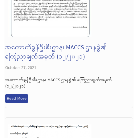
အကောက်ခွန်ဦးစီးဌာန၊ MACCS ဌာနခွဲ၏
ကြေညာချက်အမှတ် (၁၂/၂၀၂၁)
October 27, 2021
အကောက်ခွန်ဦးစီးဌာန၊ MACCS ဌာနခွဲ၏ ကြေညာချက်အမှတ်
(၁၂/၂၀၂၁)
Read More