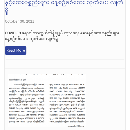
နှင့်ဆေးပစ္စည်းများ နေ့စဉ်စစ်ဆေး ထုတ်ပေး လျက်
ရှိ
October 30, 2021
COVID-19 ရောဂါကာကွယ်ထိန်းချုပ် ကုသရေး ဆေးနှင့်ဆေးပစ္စည်းများ
နေ့စဉ်စစ်ဆေး ထုတ်ပေး လျက်ရှိ
Read More