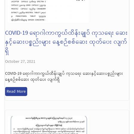
COVID-19 ရောဂါကာကွယ်ထိန်းချုပ် ကုသရေး ဆေး
နှင့်ဆေးပစ္စည်းများ နေ့စဉ်စစ်ဆေး ထုတ်ပေး လျက်
ရှိ
October 27, 2021
COVID-19 ရောဂါကာကွယ်ထိန်းချုပ် ကုသရေး ဆေးနှင့်ဆေးပစ္စည်းများ
နေ့စဉ်စစ်ဆေး ထုတ်ပေး လျက်ရှိ
Read More