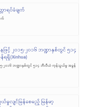
တ္တာရပ်ခံချက်
ချက်
ဖြင့် ၂ဝ၁၅-၂ဝ၁၆ ဘဏ္ဍာနှစ်တွင် ၅၁၄
န်ရရှိ(Xinhua)
၅-၂ဝ၁၆ ဘဏ္ဍာနှစ်တွင် ၅၁၄ ဘီလီယံ ကုန်သွယ်မှု အခွန်
ယ်မှုလျင်မြန်စေမည့် မြန်မာ့