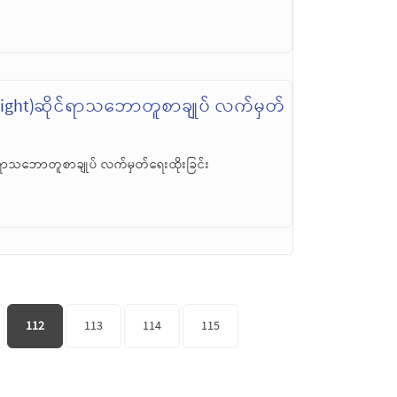
py Right)ဆိုင်ရာသဘောတူစာချုပ် လက်မှတ်
ိုင်ရာသဘောတူစာချုပ် လက်မှတ်ရေးထိုးခြင်း
112
113
114
115