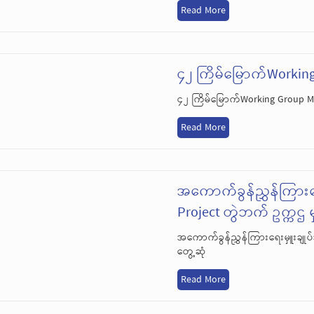
Read More
၄၂ ကြိမ်မြောက်Workin
၄၂ ကြိမ်မြောက်Working Group M
Read More
အကောက်ခွန်ညွှန်ကြားရေး
Project တွဲဘက် ဥက္ကဌ မ
အကောက်ခွန်ညွှန်ကြားရေးမှူးချုပ်အ
တွေ့ဆုံ
Read More