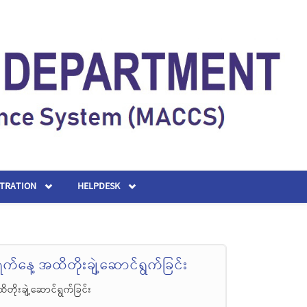
STRATION
HELPDESK
်နေ့ အထိတိုးချဲ့ဆောင်ရွက်ခြင်း
ိုးချဲ့ဆောင်ရွက်ခြင်း