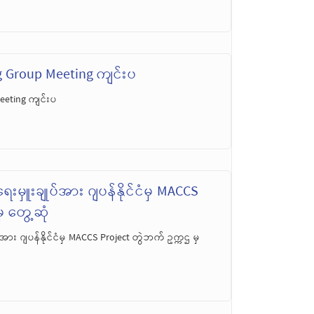
g Group Meeting ကျင်းပ
eeting ကျင်းပ
မှူးချုပ်အား ဂျပန်နိုင်ငံမှ MACCS
ှ တွေ့ဆုံ
ား ဂျပန်နိုင်ငံမှ MACCS Project တွဲဘက် ဥက္ကဌ မှ