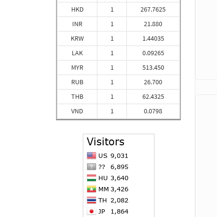
HKD
1
267.7625
INR
1
21.880
KRW
1
1.44035
LAK
1
0.09265
MYR
1
513.450
RUB
1
26.700
THB
1
62.4325
VND
1
0.0798