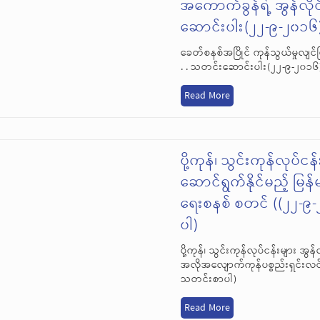
အကောက်ခွန်ရဲ့ အွန်လို
ဆောင်းပါး(၂၂-၉-၂၀၁၆
ခေတ်စနစ်အပြိုင် ကုန်သွယ်မှုလျင်
. . သတင်းဆောင်းပါး(၂၂-၉-၂၀၁
Read More
ပို့ကုန်၊ သွင်းကုန်လုပ်င
ဆောင်ရွက်နိုင်မည့် မြ
ရေးစနစ် စတင် ((၂၂-၉
ပါ)
ပို့ကုန်၊ သွင်းကုန်လုပ်ငန်းများ အွ
အလိုအလျောက်ကုန်ပစ္စည်းရှင်းလင
သတင်းစာပါ)
Read More