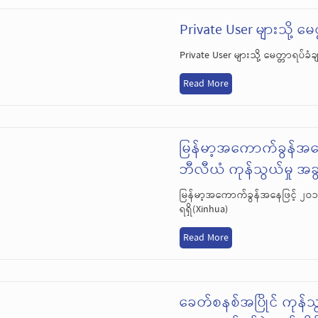
Private User များသို့ မေ
Private User များသို့ မေတ္တာရပ်ခံ
Read More
မြန်မာ့အကောက်ခွန်အနေ
ဘီလီယံ ကုန်သွယ်မှု အခွ
မြန်မာ့အကောက်ခွန်အနေဖြင့် ၂ဝ၁
ရရှိ(Xinhua)
Read More
ခေတ်စနစ်အပြိုင် ကုန်သွ