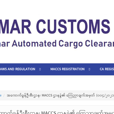
LAWS AND REGULATION
MACCS REGISTRATION
CA REGI
e
အကောက်ခွန်ဦးစီးဌာန၊ MACCS ဌာနခွဲ၏ ကြေညာချက်အမှတ် (၀၀၄/၂၀၂၁
ာက်ခွန်ဦးစီးဌာန၊ MACCS ဌာနခွဲ၏ ကြေညာချက်အမှ