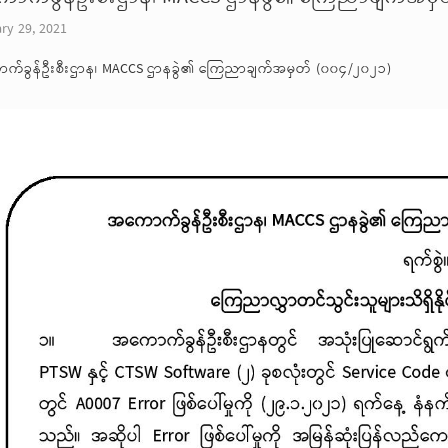
ry 29, 2021
က်ခွန်ဦးစီးဌာန၊ MACCS ဌာနခွဲ၏ ကြေညာချက်အမှတ် (၀၀၄/၂၀၂၁)