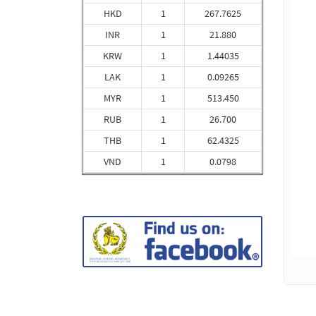
HKD
1
267.7625
INR
1
21.880
KRW
1
1.44035
LAK
1
0.09265
MYR
1
513.450
RUB
1
26.700
THB
1
62.4325
VND
1
0.0798