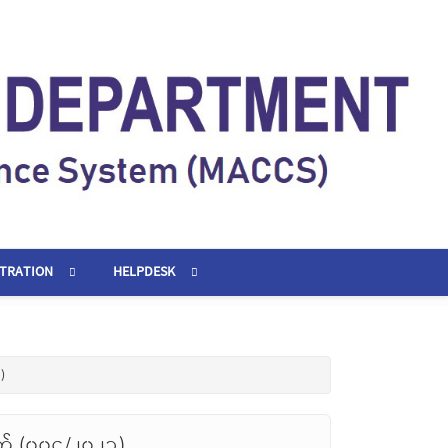
STRATION
HELPDESK
)
တ် (၀၀၄/၂၀၂၁)