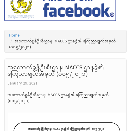
Home
အကောက်ခွန်ဦးစီးဌာန၊ MACCS ဌာနခွဲ၏ ကြေညာချက်အမှတ်
(၀၀၅/၂၀၂၁)
အကောက်ခွန်ဦးစီးဌာန၊ MACCS ဌာနခွဲ၏
ကြေညာချက်အမှတ် (၀၀၅/၂၀၂၁)
January 29, 2021
အကောက်ခွန်ဦးစီးဌာန၊ MACCS ဌာနခွဲ၏ ကြေညာချက်အမှတ်
(၀၀၅/၂၀၂၁)