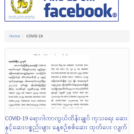
Home
COVID-19
COVID-19 ရောဂါကာကွယ်ထိန်းချုပ် ကုသရေး ဆေး
နှင့်ဆေးပစ္စည်းများ နေ့စဉ်စစ်ဆေး ထုတ်ပေး လျက်