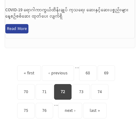
COVID-19 ရောဂါကာကွယ်ထိန်းချုပ် ကုသရေး ဆေးနှင့်ဆေးပစ္စည်းများ
နေ့စဉ်စစ်ဆေး ထုတ်ပေး လျက်ရှိ
Read More
Pages
…
« first
‹ previous
68
69
70
71
72
73
74
…
75
76
next ›
last »