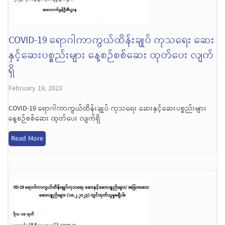
COVID-19 ရောဂါကာကွယ်ထိန်းချုပ် ကုသရေး ဆေး
နှင့်ဆေးပစ္စည်းများ နေ့စဉ်စစ်ဆေး ထုတ်ပေး လျက်
ရှိ
February 19, 2023
COVID-19 ရောဂါကာကွယ်ထိန်းချုပ် ကုသရေး ဆေးနှင့်ဆေးပစ္စည်းများ
နေ့စဉ်စစ်ဆေး ထုတ်ပေး လျက်ရှိ
Read More