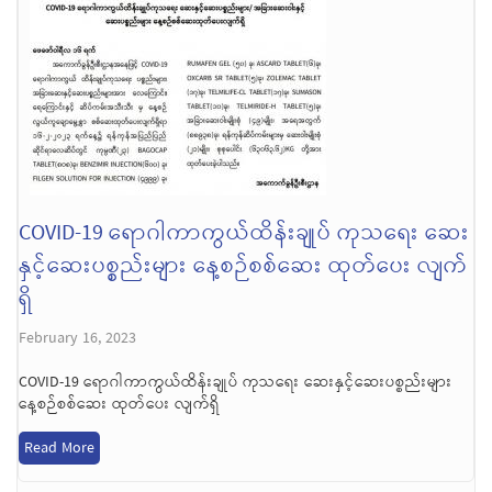
COVID-19 ရောဂါကာကွယ်ထိန်းချုပ် ကုသရေး ဆေး
နှင့်ဆေးပစ္စည်းများ နေ့စဉ်စစ်ဆေး ထုတ်ပေး လျက်
ရှိ
February 16, 2023
COVID-19 ရောဂါကာကွယ်ထိန်းချုပ် ကုသရေး ဆေးနှင့်ဆေးပစ္စည်းများ
နေ့စဉ်စစ်ဆေး ထုတ်ပေး လျက်ရှိ
Read More