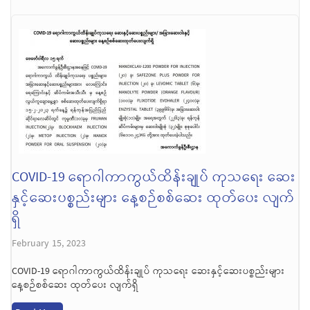
COVID-19 ရောဂါကာကွယ်ထိန်းချုပ် ကုသရေး ဆေး
နှင့်ဆေးပစ္စည်းများ နေ့စဉ်စစ်ဆေး ထုတ်ပေး လျက်
ရှိ
February 15, 2023
COVID-19 ရောဂါကာကွယ်ထိန်းချုပ် ကုသရေး ဆေးနှင့်ဆေးပစ္စည်းများ
နေ့စဉ်စစ်ဆေး ထုတ်ပေး လျက်ရှိ