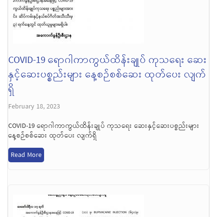
COVID-19 ရောဂါကာကွယ်ထိန်းချုပ် ကုသရေး ဆေး
နှင့်ဆေးပစ္စည်းများ နေ့စဉ်စစ်ဆေး ထုတ်ပေး လျက်
ရှိ
February 18, 2023
COVID-19 ရောဂါကာကွယ်ထိန်းချုပ် ကုသရေး ဆေးနှင့်ဆေးပစ္စည်းများ
နေ့စဉ်စစ်ဆေး ထုတ်ပေး လျက်ရှိ
Read More