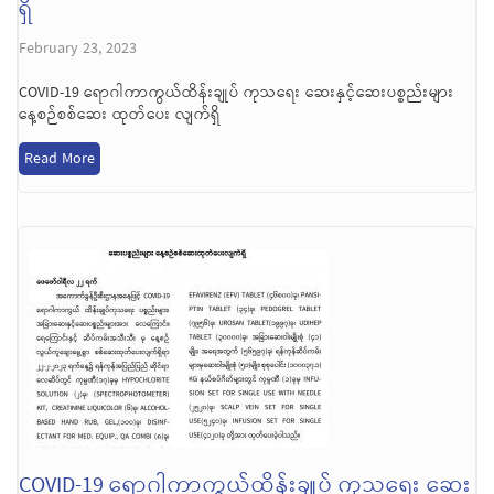
ရှိ
February 23, 2023
COVID-19 ရောဂါကာကွယ်ထိန်းချုပ် ကုသရေး ဆေးနှင့်ဆေးပစ္စည်းများ
နေ့စဉ်စစ်ဆေး ထုတ်ပေး လျက်ရှိ
Read More
COVID-19 ရောဂါကာကွယ်ထိန်းချုပ် ကုသရေး ဆေး