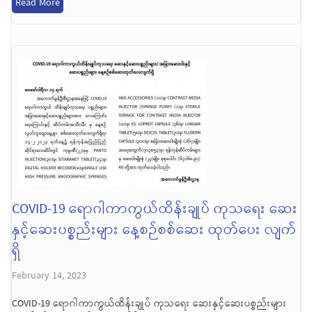
Read More
COVID-19 ရောဂါကာကွယ်ထိန်းချုပ် ကုသရေး ဆေး
နှင့်ဆေးပစ္စည်းများ နေ့စဉ်စစ်ဆေး ထုတ်ပေး လျက်
ရှိ
February 14, 2023
COVID-19 ရောဂါကာကွယ်ထိန်းချုပ် ကုသရေး ဆေးနှင့်ဆေးပစ္စည်းများ