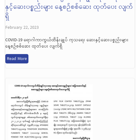
နှင့်ဆေးပစ္စည်းများ နေ့စဉ်စစ်ဆေး ထုတ်ပေး လျက်
ရှိ
February 22, 2023
COVID-19 ရောဂါကာကွယ်ထိန်းချုပ် ကုသရေး ဆေးနှင့်ဆေးပစ္စည်းများ
နေ့စဉ်စစ်ဆေး ထုတ်ပေး လျက်ရှိ
Read More