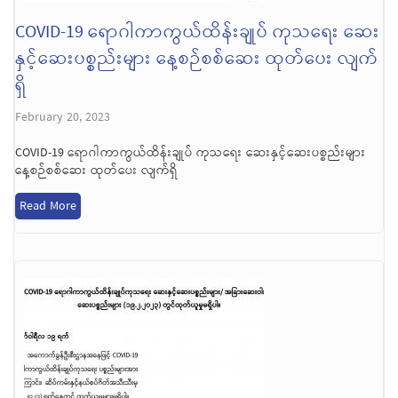
COVID-19 ရောဂါကာကွယ်ထိန်းချုပ် ကုသရေး ဆေး
နှင့်ဆေးပစ္စည်းများ နေ့စဉ်စစ်ဆေး ထုတ်ပေး လျက်
ရှိ
February 20, 2023
COVID-19 ရောဂါကာကွယ်ထိန်းချုပ် ကုသရေး ဆေးနှင့်ဆေးပစ္စည်းများ
နေ့စဉ်စစ်ဆေး ထုတ်ပေး လျက်ရှိ
Read More