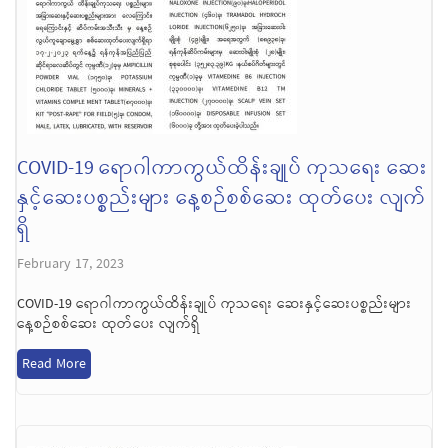
COVID-19 ရောဂါကာကွယ်ထိန်းချုပ် ကုသရေး ဆေး
နှင့်ဆေးပစ္စည်းများ နေ့စဉ်စစ်ဆေး ထုတ်ပေး လျက်
ရှိ
February 17, 2023
COVID-19 ရောဂါကာကွယ်ထိန်းချုပ် ကုသရေး ဆေးနှင့်ဆေးပစ္စည်းများ
နေ့စဉ်စစ်ဆေး ထုတ်ပေး လျက်ရှိ
Read More