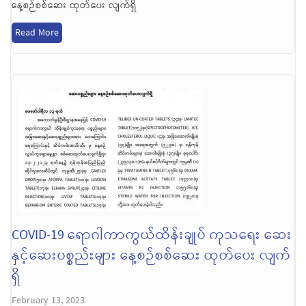
နေ့စဉ်စစ်ဆေး ထုတ်ပေး လျက်ရှိ
Read More
COVID-19 ရောဂါကာကွယ်ထိန်းချုပ် ကုသရေး ဆေး
နှင့်ဆေးပစ္စည်းများ နေ့စဉ်စစ်ဆေး ထုတ်ပေး လျက်
ရှိ
February 13, 2023