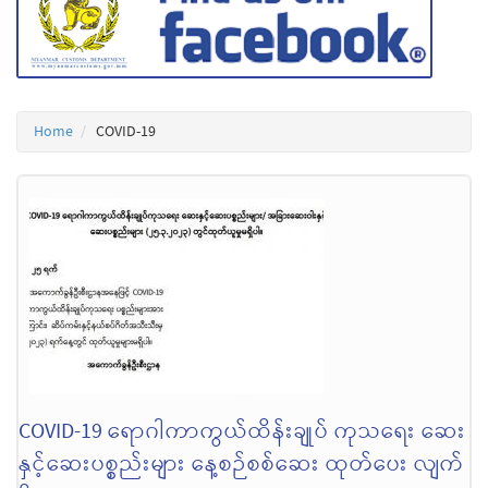
Home
COVID-19
COVID-19 ရောဂါကာကွယ်ထိန်းချုပ် ကုသရေး ဆေး
နှင့်ဆေးပစ္စည်းများ နေ့စဉ်စစ်ဆေး ထုတ်ပေး လျက်