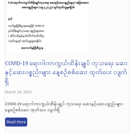
COVID-19 ရောဂါကာကွယ်ထိန်းချုပ် ကုသရေး ဆေး
နှင့်ဆေးပစ္စည်းများ နေ့စဉ်စစ်ဆေး ထုတ်ပေး လျက်
ရှိ
March 19, 2023
COVID-19 ရောဂါကာကွယ်ထိန်းချုပ် ကုသရေး ဆေးနှင့်ဆေးပစ္စည်းများ
နေ့စဉ်စစ်ဆေး ထုတ်ပေး လျက်ရှိ
Read More