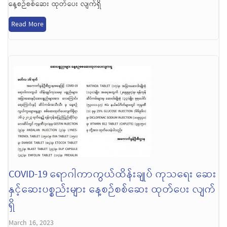
နေ့စဉ်စစ်ဆေး ထုတ်ပေး လျက်ရှိ
Read More
COVID-19 ရောဂါကာကွယ်ထိန်းချုပ် ကုသရေး ဆေး
နှင့်ဆေးပစ္စည်းများ နေ့စဉ်စစ်ဆေး ထုတ်ပေး လျက်
ရှိ
March 16, 2023