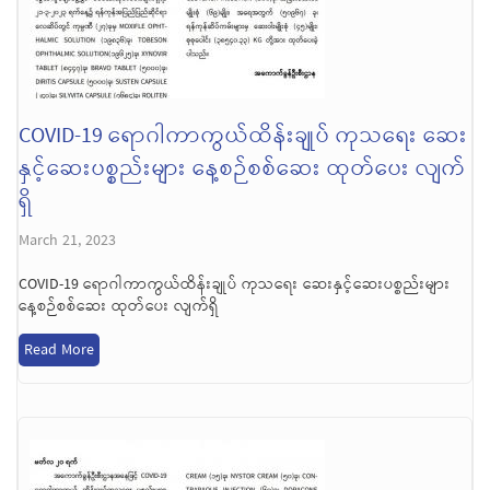
COVID-19 ရောဂါကာကွယ်ထိန်းချုပ် ကုသရေး ဆေး
နှင့်ဆေးပစ္စည်းများ နေ့စဉ်စစ်ဆေး ထုတ်ပေး လျက်
ရှိ
March 21, 2023
COVID-19 ရောဂါကာကွယ်ထိန်းချုပ် ကုသရေး ဆေးနှင့်ဆေးပစ္စည်းများ
နေ့စဉ်စစ်ဆေး ထုတ်ပေး လျက်ရှိ
Read More