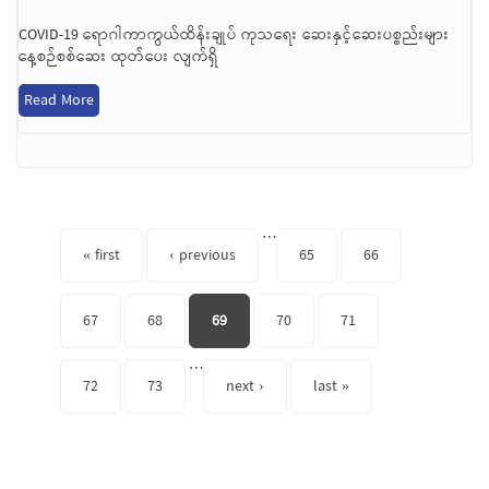
COVID-19 ရောဂါကာကွယ်ထိန်းချုပ် ကုသရေး ဆေးနှင့်ဆေးပစ္စည်းများ
နေ့စဉ်စစ်ဆေး ထုတ်ပေး လျက်ရှိ
Read More
Pages
…
« first
‹ previous
65
66
67
68
69
70
71
…
72
73
next ›
last »