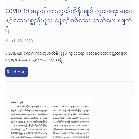
COVID-19 ရောဂါကာကွယ်ထိန်းချုပ် ကုသရေး ဆေး
နှင့်ဆေးပစ္စည်းများ နေ့စဉ်စစ်ဆေး ထုတ်ပေး လျက်
ရှိ
March 23, 2023
COVID-19 ရောဂါကာကွယ်ထိန်းချုပ် ကုသရေး ဆေးနှင့်ဆေးပစ္စည်းများ
နေ့စဉ်စစ်ဆေး ထုတ်ပေး လျက်ရှိ
Read More