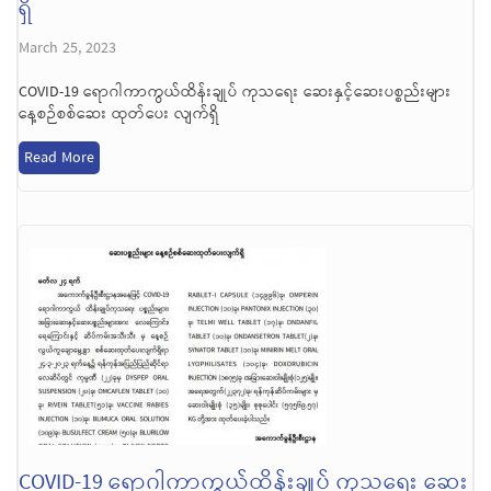
ရှိ
March 25, 2023
COVID-19 ရောဂါကာကွယ်ထိန်းချုပ် ကုသရေး ဆေးနှင့်ဆေးပစ္စည်းများ
နေ့စဉ်စစ်ဆေး ထုတ်ပေး လျက်ရှိ
Read More
COVID-19 ရောဂါကာကွယ်ထိန်းချုပ် ကုသရေး ဆေး