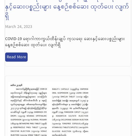
နှင့်ဆေးပစ္စည်းများ နေ့စဉ်စစ်ဆေး ထုတ်ပေး လျက်
ရှိ
March 24, 2023
COVID-19 ရောဂါကာကွယ်ထိန်းချုပ် ကုသရေး ဆေးနှင့်ဆေးပစ္စည်းများ
နေ့စဉ်စစ်ဆေး ထုတ်ပေး လျက်ရှိ
Read More