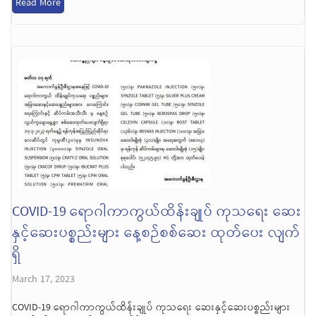
Read More
COVID-19 ရောဂါကာကွယ်ထိန်းချုပ် ကုသရေး ဆေး
နှင့်ဆေးပစ္စည်းများ နေ့စဉ်စစ်ဆေး ထုတ်ပေး လျက်
ရှိ
March 17, 2023
COVID-19 ရောဂါကာကွယ်ထိန်းချုပ် ကုသရေး ဆေးနှင့်ဆေးပစ္စည်းများ