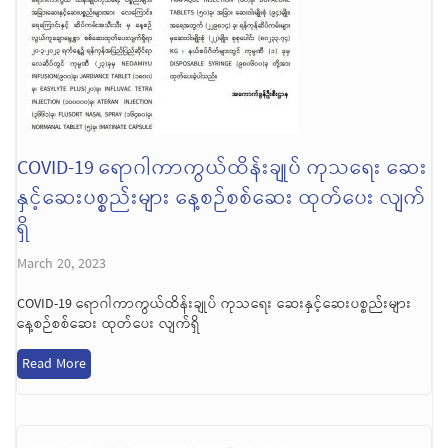
COVID-19 ရောဂါကာကွယ်ထိန်းချုပ် ကုသရေး ဆေး
နှင့်ဆေးပစ္စည်းများ နေ့စဉ်စစ်ဆေး ထုတ်ပေး လျက်
ရှိ
March 20, 2023
COVID-19 ရောဂါကာကွယ်ထိန်းချုပ် ကုသရေး ဆေးနှင့်ဆေးပစ္စည်းများ
နေ့စဉ်စစ်ဆေး ထုတ်ပေး လျက်ရှိ
Read More