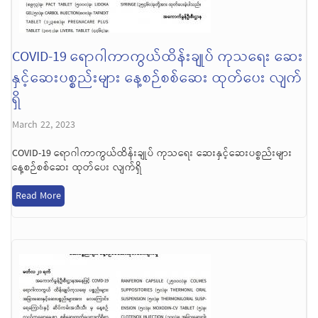
COVID-19 ရောဂါကာကွယ်ထိန်းချုပ် ကုသရေး ဆေး
နှင့်ဆေးပစ္စည်းများ နေ့စဉ်စစ်ဆေး ထုတ်ပေး လျက်
ရှိ
March 22, 2023
COVID-19 ရောဂါကာကွယ်ထိန်းချုပ် ကုသရေး ဆေးနှင့်ဆေးပစ္စည်းများ
နေ့စဉ်စစ်ဆေး ထုတ်ပေး လျက်ရှိ
Read More