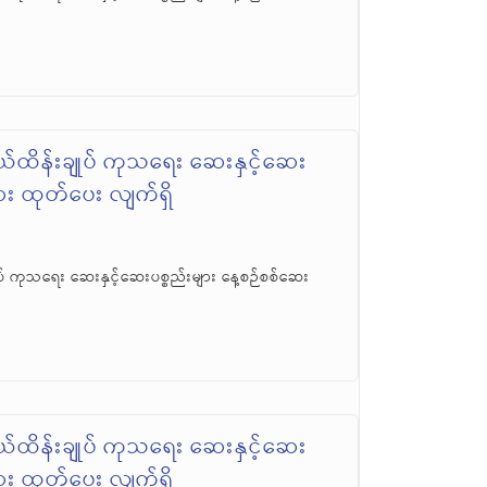
်ထိန်းချုပ် ကုသရေး ဆေးနှင့်ဆေး
ဆေး ထုတ်ပေး လျက်ရှိ
် ကုသရေး ဆေးနှင့်ဆေးပစ္စည်းများ နေ့စဉ်စစ်ဆေး
်ထိန်းချုပ် ကုသရေး ဆေးနှင့်ဆေး
ဆေး ထုတ်ပေး လျက်ရှိ