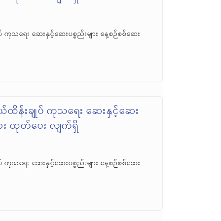
် ကုသရေး ဆေးနှင့်ဆေးပစ္စည်းများ နေ့စဉ်စစ်ဆေး
်ထိန်းချုပ် ကုသရေး ဆေးနှင့်ဆေး
ဆေး ထုတ်ပေး လျက်ရှိ
် ကုသရေး ဆေးနှင့်ဆေးပစ္စည်းများ နေ့စဉ်စစ်ဆေး