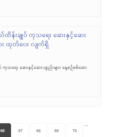
်ထိန်းချုပ် ကုသရေး ဆေးနှင့်ဆေး
ဆေး ထုတ်ပေး လျက်ရှိ
် ကုသရေး ဆေးနှင့်ဆေးပစ္စည်းများ နေ့စဉ်စစ်ဆေး
…
66
67
68
69
70