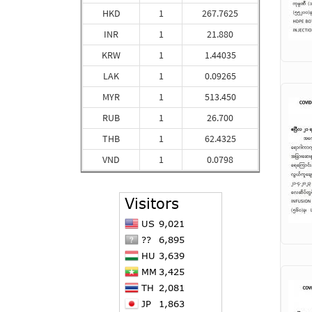
HKD
1
267.7625
INR
1
21.880
KRW
1
1.44035
LAK
1
0.09265
MYR
1
513.450
RUB
1
26.700
THB
1
62.4325
VND
1
0.0798