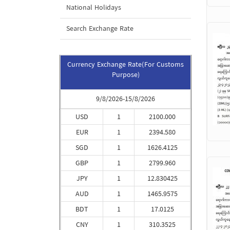
National Holidays
Search Exchange Rate
Currency Exchange Rate(For Customs
Purpose)
9/8/2026-15/8/2026
USD
1
2100.000
EUR
1
2394.580
SGD
1
1626.4125
GBP
1
2799.960
JPY
1
12.830425
AUD
1
1465.9575
BDT
1
17.0125
CNY
1
310.3525