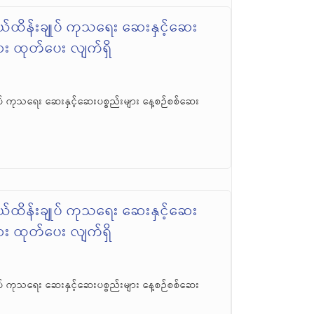
်ထိန်းချုပ် ကုသရေး ဆေးနှင့်ဆေး
ဆေး ထုတ်ပေး လျက်ရှိ
် ကုသရေး ဆေးနှင့်ဆေးပစ္စည်းများ နေ့စဉ်စစ်ဆေး
်ထိန်းချုပ် ကုသရေး ဆေးနှင့်ဆေး
ဆေး ထုတ်ပေး လျက်ရှိ
် ကုသရေး ဆေးနှင့်ဆေးပစ္စည်းများ နေ့စဉ်စစ်ဆေး