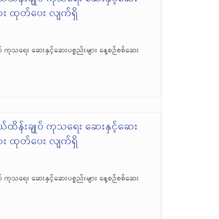
ဆေး ထုတ်ပေး လျက်ရှိ
် ကုသရေး ဆေးနှင့်ဆေးပစ္စည်းများ နေ့စဉ်စစ်ဆေး
်ထိန်းချုပ် ကုသရေး ဆေးနှင့်ဆေး
ဆေး ထုတ်ပေး လျက်ရှိ
် ကုသရေး ဆေးနှင့်ဆေးပစ္စည်းများ နေ့စဉ်စစ်ဆေး