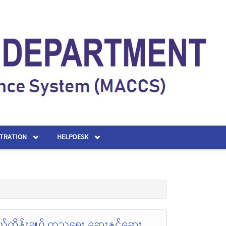
STRATION
HELPDESK
်ထိန်းချုပ် ကုသရေး ဆေးနှင့်ဆေး