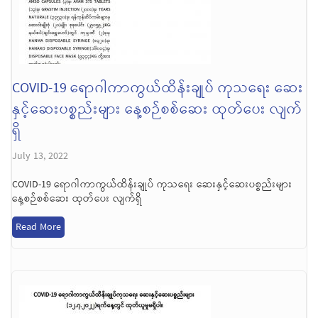
COVID-19 ရောဂါကာကွယ်ထိန်းချုပ် ကုသရေး ဆေး
နှင့်ဆေးပစ္စည်းများ နေ့စဉ်စစ်ဆေး ထုတ်ပေး လျက်
ရှိ
July 13, 2022
COVID-19 ရောဂါကာကွယ်ထိန်းချုပ် ကုသရေး ဆေးနှင့်ဆေးပစ္စည်းများ
နေ့စဉ်စစ်ဆေး ထုတ်ပေး လျက်ရှိ
Read More