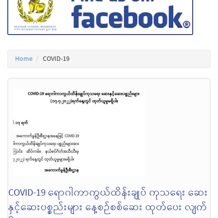
Home
COVID-19
COVID-19 ရောဂါကာကွယ်ထိန်းချုပ် ကုသရေး ဆေး
နှင့်ဆေးပစ္စည်းများ နေ့စဉ်စစ်ဆေး ထုတ်ပေး လျက်