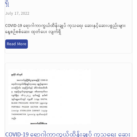
ရှိ
July 17, 2022
COVID-19 ရောဂါကာကွယ်ထိန်းချုပ် ကုသရေး ဆေးနှင့်ဆေးပစ္စည်းများ
နေ့စဉ်စစ်ဆေး ထုတ်ပေး လျက်ရှိ
Read More
COVID-19 ရောဂါကာကွယ်ထိန်းချုပ် ကုသရေး ဆေး