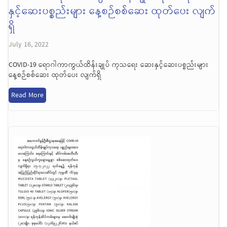
နှင့်ဆေးပစ္စည်းများ နေ့စဉ်စစ်ဆေး ထုတ်ပေး လျက်
ရှိ
July 16, 2022
COVID-19 ရောဂါကာကွယ်ထိန်းချုပ် ကုသရေး ဆေးနှင့်ဆေးပစ္စည်းများ
နေ့စဉ်စစ်ဆေး ထုတ်ပေး လျက်ရှိ
Read More