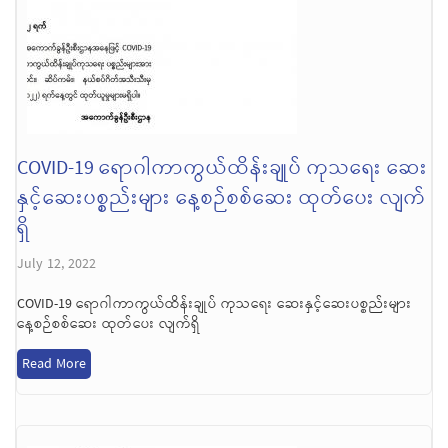
COVID-19 ရောဂါကာကွယ်ထိန်းချုပ် ကုသရေး ဆေး
နှင့်ဆေးပစ္စည်းများ နေ့စဉ်စစ်ဆေး ထုတ်ပေး လျက်
ရှိ
July 12, 2022
COVID-19 ရောဂါကာကွယ်ထိန်းချုပ် ကုသရေး ဆေးနှင့်ဆေးပစ္စည်းများ
နေ့စဉ်စစ်ဆေး ထုတ်ပေး လျက်ရှိ
Read More