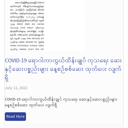
COVID-19 ရောဂါကာကွယ်ထိန်းချုပ် ကုသရေး ဆေး
နှင့်ဆေးပစ္စည်းများ နေ့စဉ်စစ်ဆေး ထုတ်ပေး လျက်
ရှိ
July 11, 2022
COVID-19 ရောဂါကာကွယ်ထိန်းချုပ် ကုသရေး ဆေးနှင့်ဆေးပစ္စည်းများ
နေ့စဉ်စစ်ဆေး ထုတ်ပေး လျက်ရှိ
Read More