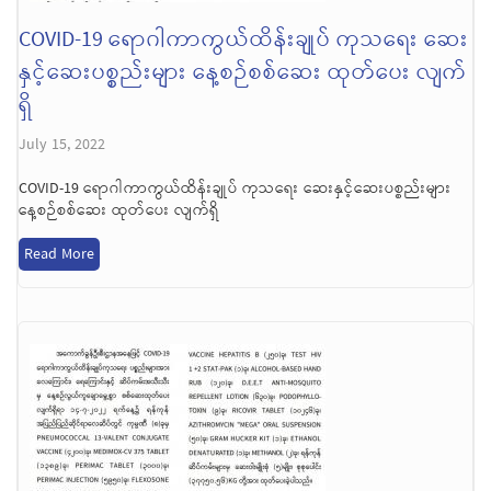
COVID-19 ရောဂါကာကွယ်ထိန်းချုပ် ကုသရေး ဆေး
နှင့်ဆေးပစ္စည်းများ နေ့စဉ်စစ်ဆေး ထုတ်ပေး လျက်
ရှိ
July 15, 2022
COVID-19 ရောဂါကာကွယ်ထိန်းချုပ် ကုသရေး ဆေးနှင့်ဆေးပစ္စည်းများ
နေ့စဉ်စစ်ဆေး ထုတ်ပေး လျက်ရှိ
Read More