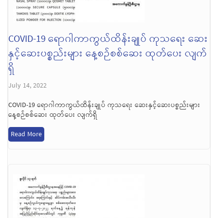
COVID-19 ရောဂါကာကွယ်ထိန်းချုပ် ကုသရေး ဆေး
နှင့်ဆေးပစ္စည်းများ နေ့စဉ်စစ်ဆေး ထုတ်ပေး လျက်
ရှိ
July 14, 2022
COVID-19 ရောဂါကာကွယ်ထိန်းချုပ် ကုသရေး ဆေးနှင့်ဆေးပစ္စည်းများ
နေ့စဉ်စစ်ဆေး ထုတ်ပေး လျက်ရှိ
Read More