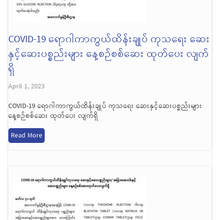
COVID-19 ရောဂါကာကွယ်ထိန်းချုပ် ကုသရေး ဆေး
နှင့်ဆေးပစ္စည်းများ နေ့စဉ်စစ်ဆေး ထုတ်ပေး လျက်
ရှိ
April 1, 2023
COVID-19 ရောဂါကာကွယ်ထိန်းချုပ် ကုသရေး ဆေးနှင့်ဆေးပစ္စည်းများ
နေ့စဉ်စစ်ဆေး ထုတ်ပေး လျက်ရှိ
Read More