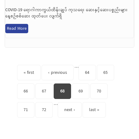
COVID-19 ရောဂါကာကွယ်ထိန်းချုပ် ကုသရေး ဆေးနှင့်ဆေးပစ္စည်းများ
နေ့စဉ်စစ်ဆေး ထုတ်ပေး လျက်ရှိ
Read More
Pages
…
« first
‹ previous
64
65
66
67
68
69
70
…
71
72
next ›
last »