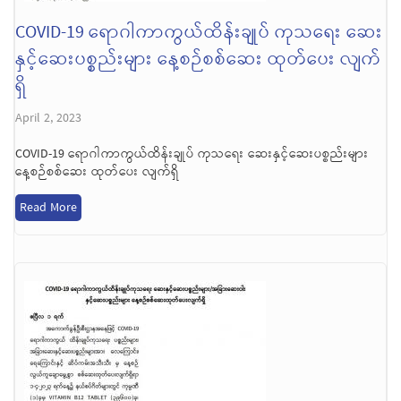
COVID-19 ရောဂါကာကွယ်ထိန်းချုပ် ကုသရေး ဆေး
နှင့်ဆေးပစ္စည်းများ နေ့စဉ်စစ်ဆေး ထုတ်ပေး လျက်
ရှိ
April 2, 2023
COVID-19 ရောဂါကာကွယ်ထိန်းချုပ် ကုသရေး ဆေးနှင့်ဆေးပစ္စည်းများ
နေ့စဉ်စစ်ဆေး ထုတ်ပေး လျက်ရှိ
Read More