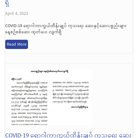
ရှိ
April 4, 2023
COVID-19 ရောဂါကာကွယ်ထိန်းချုပ် ကုသရေး ဆေးနှင့်ဆေးပစ္စည်းများ
နေ့စဉ်စစ်ဆေး ထုတ်ပေး လျက်ရှိ
Read More
COVID-19 ရောဂါကာကွယ်ထိန်းချုပ် ကုသရေး ဆေး