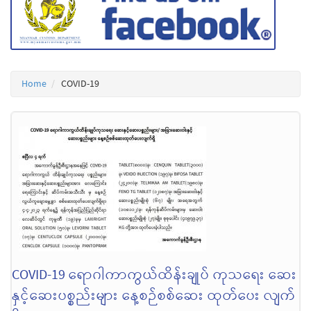
Home
COVID-19
COVID-19 ရောဂါကာကွယ်ထိန်းချုပ် ကုသရေး ဆေး
နှင့်ဆေးပစ္စည်းများ နေ့စဉ်စစ်ဆေး ထုတ်ပေး လျက်