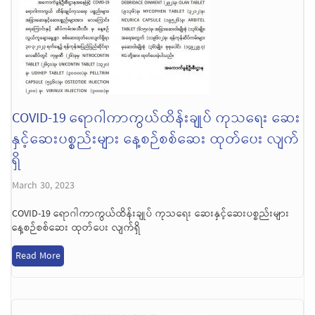
COVID-19 ရောဂါကာကွယ်ထိန်းချုပ် ကုသရေး ဆေး
နှင့်ဆေးပစ္စည်းများ နေ့စဉ်စစ်ဆေး ထုတ်ပေး လျက်
ရှိ
March 30, 2023
COVID-19 ရောဂါကာကွယ်ထိန်းချုပ် ကုသရေး ဆေးနှင့်ဆေးပစ္စည်းများ
နေ့စဉ်စစ်ဆေး ထုတ်ပေး လျက်ရှိ
Read More