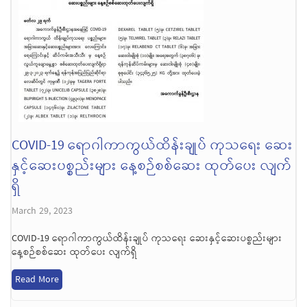
COVID-19 ရောဂါကာကွယ်ထိန်းချုပ် ကုသရေး ဆေး
နှင့်ဆေးပစ္စည်းများ နေ့စဉ်စစ်ဆေး ထုတ်ပေး လျက်
ရှိ
March 29, 2023
COVID-19 ရောဂါကာကွယ်ထိန်းချုပ် ကုသရေး ဆေးနှင့်ဆေးပစ္စည်းများ
နေ့စဉ်စစ်ဆေး ထုတ်ပေး လျက်ရှိ
Read More