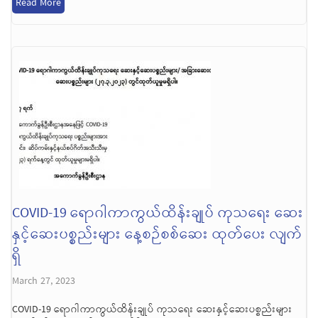
Read More
COVID-19 ရောဂါကာကွယ်ထိန်းချုပ် ကုသရေး ဆေး
နှင့်ဆေးပစ္စည်းများ နေ့စဉ်စစ်ဆေး ထုတ်ပေး လျက်
ရှိ
March 27, 2023
COVID-19 ရောဂါကာကွယ်ထိန်းချုပ် ကုသရေး ဆေးနှင့်ဆေးပစ္စည်းများ