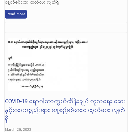
နေ့စဉ်စစ်ဆေး ထုတ်ပေး လျက်ရှိ
Read More
COVID-19 ရောဂါကာကွယ်ထိန်းချုပ် ကုသရေး ဆေး
နှင့်ဆေးပစ္စည်းများ နေ့စဉ်စစ်ဆေး ထုတ်ပေး လျက်
ရှိ
March 26, 2023