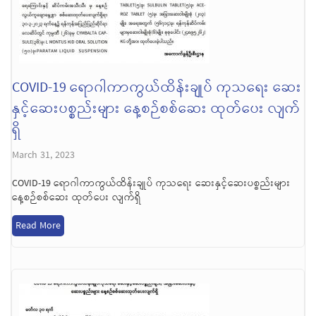
COVID-19 ရောဂါကာကွယ်ထိန်းချုပ် ကုသရေး ဆေး
နှင့်ဆေးပစ္စည်းများ နေ့စဉ်စစ်ဆေး ထုတ်ပေး လျက်
ရှိ
March 31, 2023
COVID-19 ရောဂါကာကွယ်ထိန်းချုပ် ကုသရေး ဆေးနှင့်ဆေးပစ္စည်းများ
နေ့စဉ်စစ်ဆေး ထုတ်ပေး လျက်ရှိ
Read More