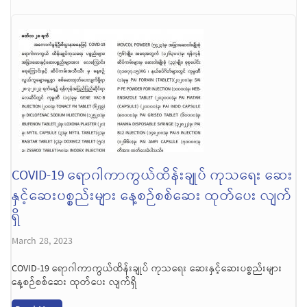
COVID-19 ရောဂါကာကွယ်ထိန်းချုပ် ကုသရေး ဆေး
နှင့်ဆေးပစ္စည်းများ နေ့စဉ်စစ်ဆေး ထုတ်ပေး လျက်
ရှိ
March 28, 2023
COVID-19 ရောဂါကာကွယ်ထိန်းချုပ် ကုသရေး ဆေးနှင့်ဆေးပစ္စည်းများ
နေ့စဉ်စစ်ဆေး ထုတ်ပေး လျက်ရှိ