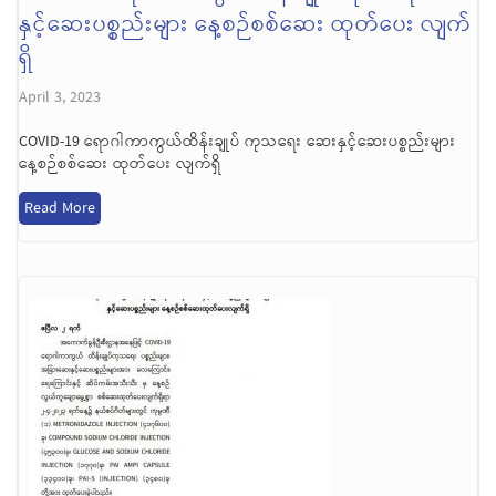
နှင့်ဆေးပစ္စည်းများ နေ့စဉ်စစ်ဆေး ထုတ်ပေး လျက်
ရှိ
April 3, 2023
COVID-19 ရောဂါကာကွယ်ထိန်းချုပ် ကုသရေး ဆေးနှင့်ဆေးပစ္စည်းများ
နေ့စဉ်စစ်ဆေး ထုတ်ပေး လျက်ရှိ
Read More