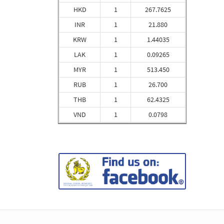
HKD
1
267.7625
INR
1
21.880
KRW
1
1.44035
LAK
1
0.09265
MYR
1
513.450
RUB
1
26.700
THB
1
62.4325
VND
1
0.0798