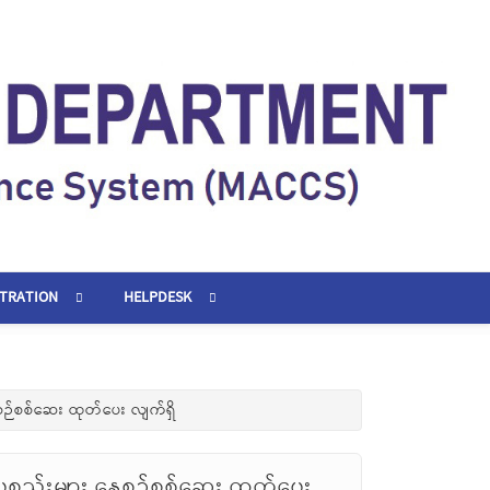
STRATION
HELPDESK
စဉ်စစ်ဆေး ထုတ်ပေး လျက်ရှိ
စ္စည်းများ နေ့စဉ်စစ်ဆေး ထုတ်ပေး