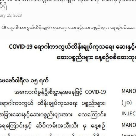
ရှိ
ary 15, 2023
-19 ရောဂါကာကွယ်ထိန်းချုပ် ကုသရေး ဆေးနှင့်ဆေးပစ္စည်းများ နေ့စဉ်စစ်ဆေး