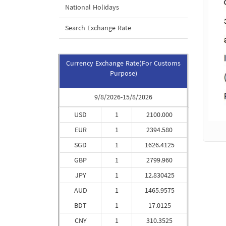
National Holidays
Search Exchange Rate
Currency Exchange Rate(For Customs
Purpose)
9/8/2026-15/8/2026
USD
1
2100.000
EUR
1
2394.580
SGD
1
1626.4125
GBP
1
2799.960
JPY
1
12.830425
AUD
1
1465.9575
BDT
1
17.0125
CNY
1
310.3525