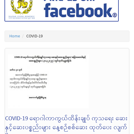
Home
COVID-19
COVID-19 ရောဂါကာကွယ်ထိန်းချုပ် ကုသရေး ဆေး
နှင့်ဆေးပစ္စည်းများ နေ့စဉ်စစ်ဆေး ထုတ်ပေး လျက်