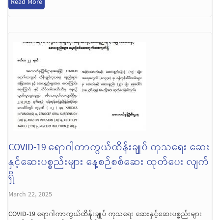
Read More
COVID-19 ရောဂါကာကွယ်ထိန်းချုပ် ကုသရေး ဆေး
နှင့်ဆေးပစ္စည်းများ နေ့စဉ်စစ်ဆေး ထုတ်ပေး လျက်
ရှိ
March 22, 2025
COVID-19 ရောဂါကာကွယ်ထိန်းချုပ် ကုသရေး ဆေးနှင့်ဆေးပစ္စည်းများ