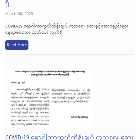
ရှိ
March 30, 2025
COVID-19 ရောဂါကာကွယ်ထိန်းချုပ် ကုသရေး ဆေးနှင့်ဆေးပစ္စည်းများ
နေ့စဉ်စစ်ဆေး ထုတ်ပေး လျက်ရှိ
Read More
COVID-19 ရောဂါကာကွယ်ထိန်းချုပ် ကုသရေး ဆေး