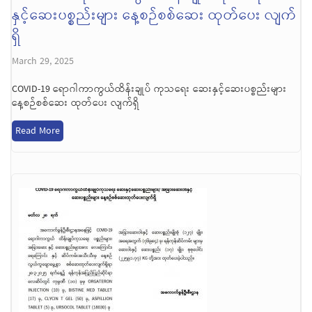
နှင့်ဆေးပစ္စည်းများ နေ့စဉ်စစ်ဆေး ထုတ်ပေး လျက်
ရှိ
March 29, 2025
COVID-19 ရောဂါကာကွယ်ထိန်းချုပ် ကုသရေး ဆေးနှင့်ဆေးပစ္စည်းများ
နေ့စဉ်စစ်ဆေး ထုတ်ပေး လျက်ရှိ
Read More