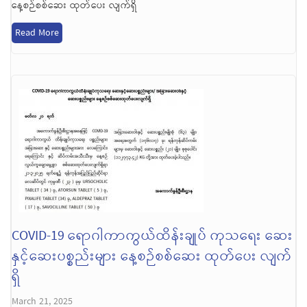
နေ့စဉ်စစ်ဆေး ထုတ်ပေး လျက်ရှိ
Read More
COVID-19 ရောဂါကာကွယ်ထိန်းချုပ် ကုသရေး ဆေး
နှင့်ဆေးပစ္စည်းများ နေ့စဉ်စစ်ဆေး ထုတ်ပေး လျက်
ရှိ
March 21, 2025