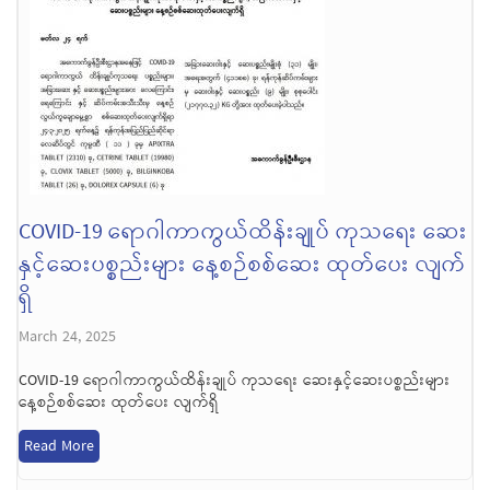
COVID-19 ရောဂါကာကွယ်ထိန်းချုပ် ကုသရေး ဆေး
နှင့်ဆေးပစ္စည်းများ နေ့စဉ်စစ်ဆေး ထုတ်ပေး လျက်
ရှိ
March 24, 2025
COVID-19 ရောဂါကာကွယ်ထိန်းချုပ် ကုသရေး ဆေးနှင့်ဆေးပစ္စည်းများ
နေ့စဉ်စစ်ဆေး ထုတ်ပေး လျက်ရှိ
Read More