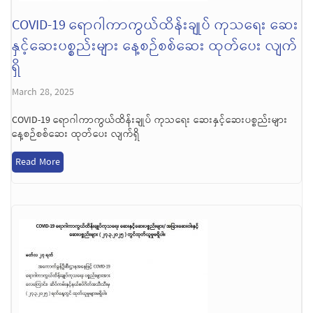
COVID-19 ရောဂါကာကွယ်ထိန်းချုပ် ကုသရေး ဆေး
နှင့်ဆေးပစ္စည်းများ နေ့စဉ်စစ်ဆေး ထုတ်ပေး လျက်
ရှိ
March 28, 2025
COVID-19 ရောဂါကာကွယ်ထိန်းချုပ် ကုသရေး ဆေးနှင့်ဆေးပစ္စည်းများ
နေ့စဉ်စစ်ဆေး ထုတ်ပေး လျက်ရှိ
Read More