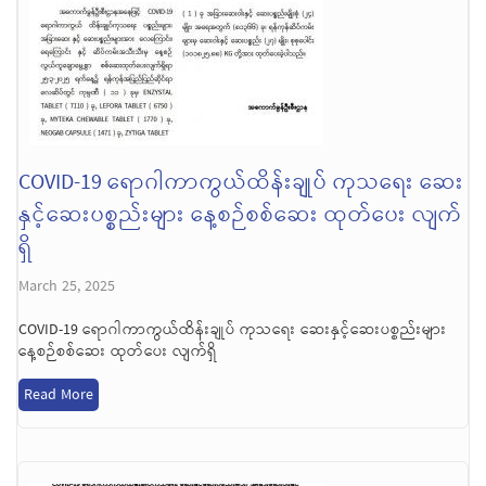
COVID-19 ရောဂါကာကွယ်ထိန်းချုပ် ကုသရေး ဆေး
နှင့်ဆေးပစ္စည်းများ နေ့စဉ်စစ်ဆေး ထုတ်ပေး လျက်
ရှိ
March 25, 2025
COVID-19 ရောဂါကာကွယ်ထိန်းချုပ် ကုသရေး ဆေးနှင့်ဆေးပစ္စည်းများ
နေ့စဉ်စစ်ဆေး ထုတ်ပေး လျက်ရှိ
Read More