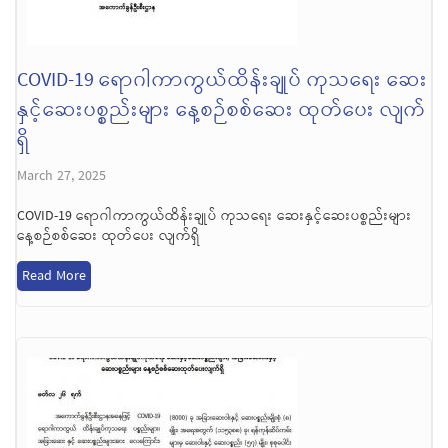
COVID-19 ရောဂါကာကွယ်ထိန်းချုပ် ကုသရေး ဆေး
နှင့်ဆေးပစ္စည်းများ နေ့စဉ်စစ်ဆေး ထုတ်ပေး လျက်
ရှိ
March 27, 2025
COVID-19 ရောဂါကာကွယ်ထိန်းချုပ် ကုသရေး ဆေးနှင့်ဆေးပစ္စည်းများ
နေ့စဉ်စစ်ဆေး ထုတ်ပေး လျက်ရှိ
Read More