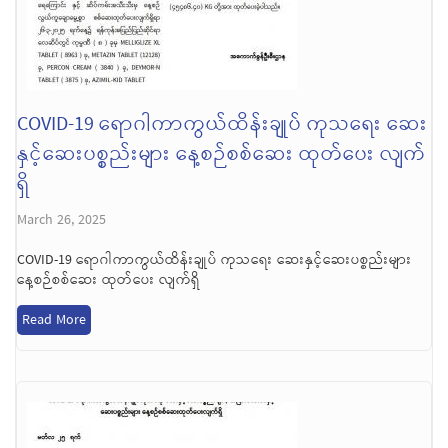
COVID-19 ရောဂါကာကွယ်ထိန်းချုပ် ကုသရေး ဆေး
နှင့်ဆေးပစ္စည်းများ နေ့စဉ်စစ်ဆေး ထုတ်ပေး လျက်
ရှိ
March 26, 2025
COVID-19 ရောဂါကာကွယ်ထိန်းချုပ် ကုသရေး ဆေးနှင့်ဆေးပစ္စည်းများ
နေ့စဉ်စစ်ဆေး ထုတ်ပေး လျက်ရှိ
Read More