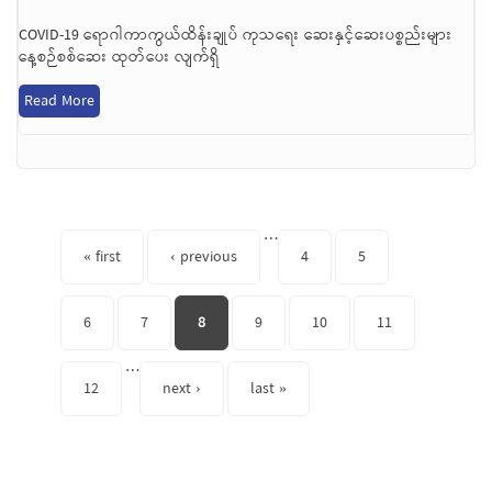
COVID-19 ရောဂါကာကွယ်ထိန်းချုပ် ကုသရေး ဆေးနှင့်ဆေးပစ္စည်းများ
နေ့စဉ်စစ်ဆေး ထုတ်ပေး လျက်ရှိ
Read More
Pages
…
« first
‹ previous
4
5
6
7
8
9
10
11
…
12
next ›
last »