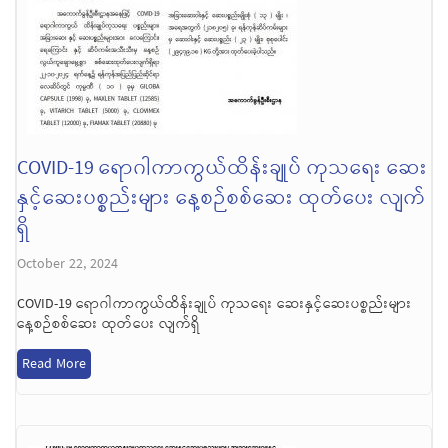
COVID-19 ရောဂါကာကွယ်ထိန်းချုပ် ကုသရေး ဆေး
နှင့်ဆေးပစ္စည်းများ နေ့စဉ်စစ်ဆေး ထုတ်ပေး လျက်
ရှိ
October 22, 2024
COVID-19 ရောဂါကာကွယ်ထိန်းချုပ် ကုသရေး ဆေးနှင့်ဆေးပစ္စည်းများ
နေ့စဉ်စစ်ဆေး ထုတ်ပေး လျက်ရှိ
Read More