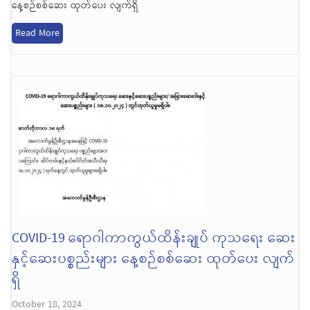
နေ့စဉ်စစ်ဆေး ထုတ်ပေး လျက်ရှိ
Read More
COVID-19 ရောဂါကာကွယ်ထိန်းချုပ် ကုသရေး ဆေး
နှင့်ဆေးပစ္စည်းများ နေ့စဉ်စစ်ဆေး ထုတ်ပေး လျက်
ရှိ
October 18, 2024