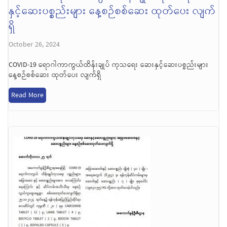
နှင့်ဆေးပစ္စည်းများ နေ့စဉ်စစ်ဆေး ထုတ်ပေး လျက်
ရှိ
October 26, 2024
COVID-19 ရောဂါကာကွယ်ထိန်းချုပ် ကုသရေး ဆေးနှင့်ဆေးပစ္စည်းများ
နေ့စဉ်စစ်ဆေး ထုတ်ပေး လျက်ရှိ
Read More