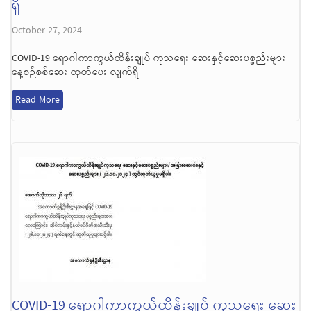
ရှိ
October 27, 2024
COVID-19 ရောဂါကာကွယ်ထိန်းချုပ် ကုသရေး ဆေးနှင့်ဆေးပစ္စည်းများ
နေ့စဉ်စစ်ဆေး ထုတ်ပေး လျက်ရှိ
Read More
COVID-19 ရောဂါကာကွယ်ထိန်းချုပ် ကုသရေး ဆေး