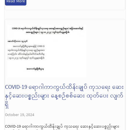
Read More
COVID-19 ရောဂါကာကွယ်ထိန်းချုပ် ကုသရေး ဆေး
နှင့်ဆေးပစ္စည်းများ နေ့စဉ်စစ်ဆေး ထုတ်ပေး လျက်
ရှိ
October 19, 2024
COVID-19 ရောဂါကာကွယ်ထိန်းချုပ် ကုသရေး ဆေးနှင့်ဆေးပစ္စည်းများ