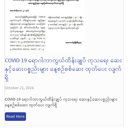
COVID-19 ရောဂါကာကွယ်ထိန်းချုပ် ကုသရေး ဆေး
နှင့်ဆေးပစ္စည်းများ နေ့စဉ်စစ်ဆေး ထုတ်ပေး လျက်
ရှိ
October 21, 2024
COVID-19 ရောဂါကာကွယ်ထိန်းချုပ် ကုသရေး ဆေးနှင့်ဆေးပစ္စည်းများ
နေ့စဉ်စစ်ဆေး ထုတ်ပေး လျက်ရှိ
Read More