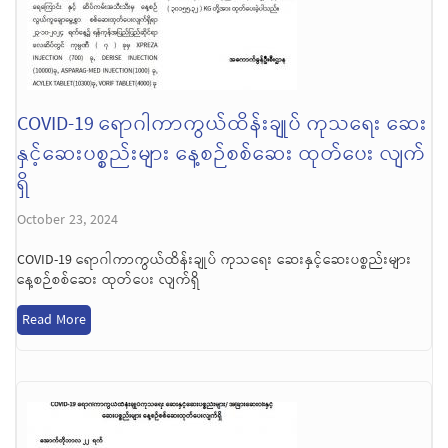
COVID-19 ရောဂါကာကွယ်ထိန်းချုပ် ကုသရေး ဆေး
နှင့်ဆေးပစ္စည်းများ နေ့စဉ်စစ်ဆေး ထုတ်ပေး လျက်
ရှိ
October 23, 2024
COVID-19 ရောဂါကာကွယ်ထိန်းချုပ် ကုသရေး ဆေးနှင့်ဆေးပစ္စည်းများ
နေ့စဉ်စစ်ဆေး ထုတ်ပေး လျက်ရှိ
Read More