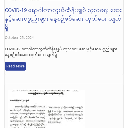
COVID-19 ရောဂါကာကွယ်ထိန်းချုပ် ကုသရေး ဆေး
နှင့်ဆေးပစ္စည်းများ နေ့စဉ်စစ်ဆေး ထုတ်ပေး လျက်
ရှိ
October 25, 2024
COVID-19 ရောဂါကာကွယ်ထိန်းချုပ် ကုသရေး ဆေးနှင့်ဆေးပစ္စည်းများ
နေ့စဉ်စစ်ဆေး ထုတ်ပေး လျက်ရှိ
Read More