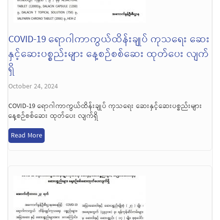
COVID-19 ရောဂါကာကွယ်ထိန်းချုပ် ကုသရေး ဆေး
နှင့်ဆေးပစ္စည်းများ နေ့စဉ်စစ်ဆေး ထုတ်ပေး လျက်
ရှိ
October 24, 2024
COVID-19 ရောဂါကာကွယ်ထိန်းချုပ် ကုသရေး ဆေးနှင့်ဆေးပစ္စည်းများ
နေ့စဉ်စစ်ဆေး ထုတ်ပေး လျက်ရှိ
Read More