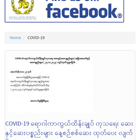
Home
COVID-19
COVID-19 ရောဂါကာကွယ်ထိန်းချုပ် ကုသရေး ဆေး
နှင့်ဆေးပစ္စည်းများ နေ့စဉ်စစ်ဆေး ထုတ်ပေး လျက်