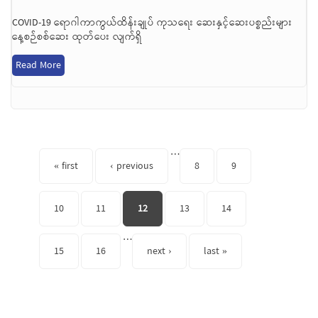
COVID-19 ရောဂါကာကွယ်ထိန်းချုပ် ကုသရေး ဆေးနှင့်ဆေးပစ္စည်းများ
နေ့စဉ်စစ်ဆေး ထုတ်ပေး လျက်ရှိ
Read More
Pages
…
« first
‹ previous
8
9
10
11
12
13
14
…
15
16
next ›
last »