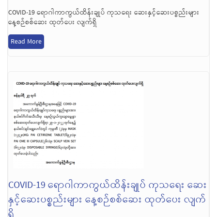
COVID-19 ရောဂါကာကွယ်ထိန်းချုပ် ကုသရေး ဆေးနှင့်ဆေးပစ္စည်းများ
နေ့စဉ်စစ်ဆေး ထုတ်ပေး လျက်ရှိ
Read More
COVID-19 ရောဂါကာကွယ်ထိန်းချုပ် ကုသရေး ဆေး
နှင့်ဆေးပစ္စည်းများ နေ့စဉ်စစ်ဆေး ထုတ်ပေး လျက်
ရှိ