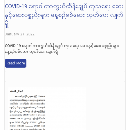
COVID-19 ရောဂါကာကွယ်ထိန်းချုပ် ကုသရေး ဆေး
နှင့်ဆေးပစ္စည်းများ နေ့စဉ်စစ်ဆေး ထုတ်ပေး လျက်
ရှိ
January 27, 2022
COVID-19 ရောဂါကာကွယ်ထိန်းချုပ် ကုသရေး ဆေးနှင့်ဆေးပစ္စည်းများ
နေ့စဉ်စစ်ဆေး ထုတ်ပေး လျက်ရှိ
Read More