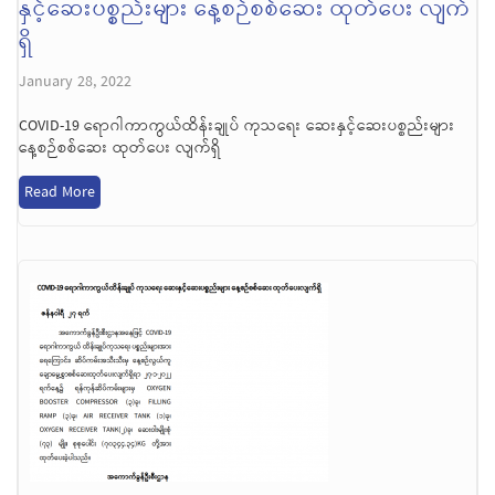
နှင့်ဆေးပစ္စည်းများ နေ့စဉ်စစ်ဆေး ထုတ်ပေး လျက်
ရှိ
January 28, 2022
COVID-19 ရောဂါကာကွယ်ထိန်းချုပ် ကုသရေး ဆေးနှင့်ဆေးပစ္စည်းများ
နေ့စဉ်စစ်ဆေး ထုတ်ပေး လျက်ရှိ
Read More