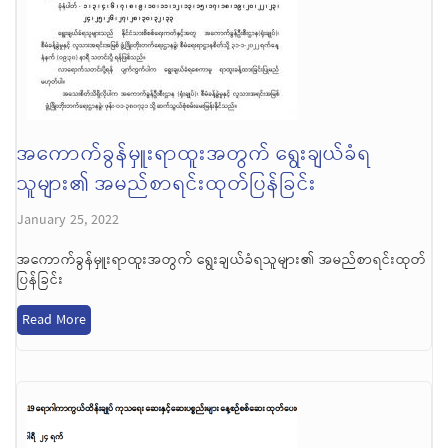
အကောက်ခွန်မှူးရာထူးအတွက် ရွေးချယ်ခံရ
သူများ၏ အမည်စာရင်းထုတ်ပြန်ခြင်း
January 25, 2022
အကောက်ခွန်မှူးရာထူးအတွက် ရွေးချယ်ခံရသူများ၏ အမည်စာရင်းထုတ်
ပြန်ခြင်း
Read More