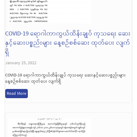
COVID-19 ရောဂါကာကွယ်ထိန်းချုပ် ကုသရေး ဆေး
နှင့်ဆေးပစ္စည်းများ နေ့စဉ်စစ်ဆေး ထုတ်ပေး လျက်
ရှိ
January 25, 2022
COVID-19 ရောဂါကာကွယ်ထိန်းချုပ် ကုသရေး ဆေးနှင့်ဆေးပစ္စည်းများ
နေ့စဉ်စစ်ဆေး ထုတ်ပေး လျက်ရှိ
Read More