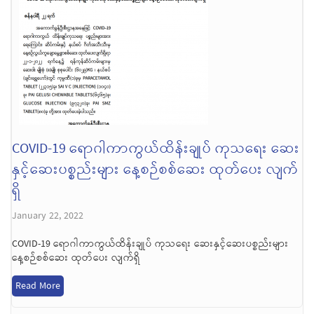
COVID-19 ရောဂါကာကွယ်ထိန်းချုပ် ကုသရေး ဆေး
နှင့်ဆေးပစ္စည်းများ နေ့စဉ်စစ်ဆေး ထုတ်ပေး လျက်
ရှိ
January 22, 2022
COVID-19 ရောဂါကာကွယ်ထိန်းချုပ် ကုသရေး ဆေးနှင့်ဆေးပစ္စည်းများ
နေ့စဉ်စစ်ဆေး ထုတ်ပေး လျက်ရှိ
Read More