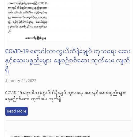
COVID-19 ရောဂါကာကွယ်ထိန်းချုပ် ကုသရေး ဆေး
နှင့်ဆေးပစ္စည်းများ နေ့စဉ်စစ်ဆေး ထုတ်ပေး လျက်
ရှိ
January 24, 2022
COVID-19 ရောဂါကာကွယ်ထိန်းချုပ် ကုသရေး ဆေးနှင့်ဆေးပစ္စည်းများ
နေ့စဉ်စစ်ဆေး ထုတ်ပေး လျက်ရှိ
Read More