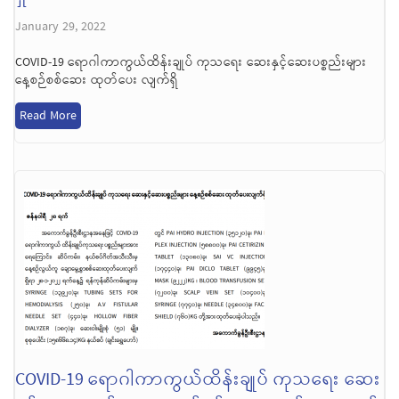
January 29, 2022
COVID-19 ရောဂါကာကွယ်ထိန်းချုပ် ကုသရေး ဆေးနှင့်ဆေးပစ္စည်းများ
နေ့စဉ်စစ်ဆေး ထုတ်ပေး လျက်ရှိ
Read More
COVID-19 ရောဂါကာကွယ်ထိန်းချုပ် ကုသရေး ဆေး