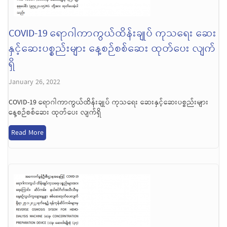
COVID-19 ရောဂါကာကွယ်ထိန်းချုပ် ကုသရေး ဆေး
နှင့်ဆေးပစ္စည်းများ နေ့စဉ်စစ်ဆေး ထုတ်ပေး လျက်
ရှိ
January 26, 2022
COVID-19 ရောဂါကာကွယ်ထိန်းချုပ် ကုသရေး ဆေးနှင့်ဆေးပစ္စည်းများ
နေ့စဉ်စစ်ဆေး ထုတ်ပေး လျက်ရှိ
Read More