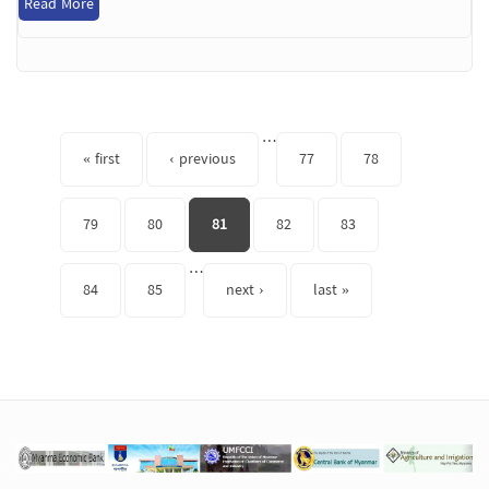
Read More
Pages
…
« first
‹ previous
77
78
79
80
81
82
83
…
84
85
next ›
last »