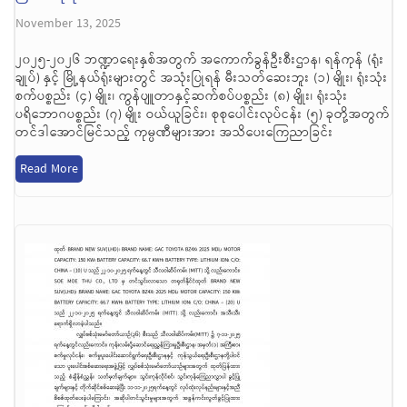
November 13, 2025
၂၀၂၅-၂၀၂၆ ဘဏ္ဍာရေးနှစ်အတွက် အကောက်ခွန်ဦးစီးဌာန၊ ရန်ကုန် (ရုံး
ချုပ်) နှင့် မြို့နယ်ရုံးများတွင် အသုံးပြုရန် မီးသတ်ဆေးဘူး (၁) မျိုး၊ ရုံးသုံး
စက်ပစ္စည်း (၄) မျိုး၊ ကွန်ပျူတာနှင့်ဆက်စပ်ပစ္စည်း (၈) မျိုး၊ ရုံးသုံး
ပရိဘောဂပစ္စည်း (၇) မျိုး ဝယ်ယူခြင်း၊ စုစုပေါင်းလုပ်ငန်း (၅) ခုတို့အတွက်
တင်ဒါအောင်မြင်သည့် ကုမ္ပဏီများအား အသိပေးကြေညာခြင်း
Read More