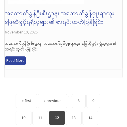
အကောက်ခွန်ဦးစီးဌာန၊ အကောက်ခွန်မှူးရာထူး
ဖြေဆိုခွင့်ရရှိသူများ၏ စာရင်းထုတ်ပြန်ခြင်း
November 10, 2025
အကောက်ခွန်ဦးစီးဌာန၊ အကောက်ခွန်မှူးရာထူး ဖြေဆိုခွင့်ရရှိသူများ၏
စာရင်းထုတ်ပြန်ခြင်း
Read More
Pages
…
« first
‹ previous
8
9
10
11
12
13
14