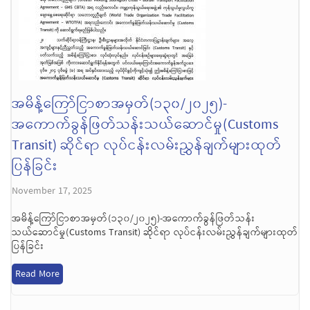
အမိန့်ကြော်ငြာစာအမှတ်(၁၃၀/၂၀၂၅)-
အကောက်ခွန်ဖြတ်သန်းသယ်ဆောင်မှု(Customs
Transit) ဆိုင်ရာ လုပ်ငန်းလမ်းညွှန်ချက်များထုတ်
ပြန်ခြင်း
November 17, 2025
အမိန့်ကြော်ငြာစာအမှတ်(၁၃၀/၂၀၂၅)-အကောက်ခွန်ဖြတ်သန်း
သယ်ဆောင်မှု(Customs Transit) ဆိုင်ရာ လုပ်ငန်းလမ်းညွှန်ချက်များထုတ်
ပြန်ခြင်း
Read More