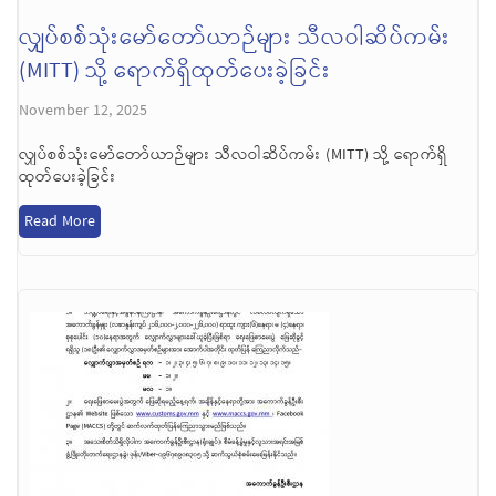
လျှပ်စစ်သုံးမော်တော်ယာဉ်များ သီလဝါဆိပ်ကမ်း
(MITT) သို့ ရောက်ရှိထုတ်ပေးခဲ့ခြင်း
November 12, 2025
လျှပ်စစ်သုံးမော်တော်ယာဉ်များ သီလဝါဆိပ်ကမ်း (MITT) သို့ ရောက်ရှိ
ထုတ်ပေးခဲ့ခြင်း
Read More