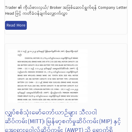
Trader ၏ ကိုယ်စားလှယ်/ Broker အဖြစ်ဆောင်ရွက်ရန် Company Letter
Head ဖြင့် ကတိခံဝန်ချက်လျှောက်လွှာ
Read More
လျှပ်စစ်သုံးမော်တော်ယာဉ်များ သီလဝါ
ဆိပ်ကမ်း(MITT)၊ မြန်မာ့စက်မှုဆိပ်ကမ်း(MIP) နှင့်
အေးရှားဝေါလ်ဆိပ်ကမ်း (AWPT) သို့ ရောက်ရှိ