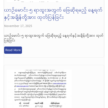
ယာဉ်မောင်း-၅ ရာထူးအတွက် ဖြေဆိုရမည့် နေ့ရက်
နှင့်အချိန်တို့အား ထုတ်ပြန်ခြင်း
November 17, 2025
ယာဉ်မောင်း-၅ ရာထူးအတွက် ဖြေဆိုရမည့် နေ့ရက်နှင့်အချိန်တို့အား ထုတ်
ပြန်ခြင်း
Read More