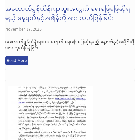
အကောက်ခွန်ထိန်းရာထူးအတွက် ရေးဖြေဖြေဆိုရ
မည့် နေ့ရက်နှင့်အချိန်တို့အား ထုတ်ပြန်ခြင်း
November 17, 2025
အကောက်ခွန်ထိန်းရာထူးအတွက် ရေးဖြေဖြေဆိုရမည့် နေ့ရက်နှင့်အချိန်တို့
အား ထုတ်ပြန်ခြင်း
Read More