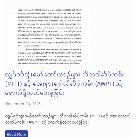
လျှပ်စစ်သုံးမော်တော်ယာဉ်များ သီလဝါဆိပ်ကမ်း
(MITT) နှင့် အေးရှားဝေါလ်ဆိပ်ကမ်း (AWPT) သို့
ရောက်ရှိထုတ်ပေးခဲ့ခြင်း
November 13, 2025
လျှပ်စစ်သုံးမော်တော်ယာဉ်များ သီလဝါဆိပ်ကမ်း (MITT) နှင့် အေးရှားဝေါ
လ်ဆိပ်ကမ်း (AWPT) သို့ ရောက်ရှိထုတ်ပေးခဲ့ခြင်း
Read More