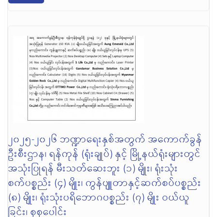
၂၀၂၅-၂၀၂၆ ဘဏ္ဍာရေးနှစ်အတွက် အကောက်ခွန်
ဦးစီးဌာန၊ ရန်ကုန် (ရုံးချုပ်) နှင့် မြို့နယ်ရုံးများတွင်
အသုံးပြုရန် မီးသတ်ဆေးဘူး (၁) မျိုး၊ ရုံးသုံး
စက်ပစ္စည်း (၄) မျိုး၊ ကွန်ပျူတာနှင့်ဆက်စပ်ပစ္စည်း
(၈) မျိုး၊ ရုံးသုံးပရိဘောဂပစ္စည်း (၇) မျိုး ဝယ်ယူ
ခြင်း၊ စုစုပေါင်း