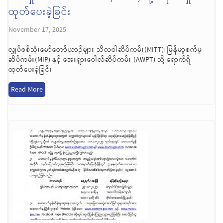
ထုတ်ပေးခဲ့ခြင်း
November 17, 2025
လျှပ်စစ်သုံးမော်တော်ယာဉ်များ သီလဝါဆိပ်ကမ်း(MITT)၊ မြန်မာ့စက်မှု
ဆိပ်ကမ်း(MIP) နှင့် အေးရှားဝေါလ်ဆိပ်ကမ်း (AWPT) သို့ ရောက်ရှိ
ထုတ်ပေးခဲ့ခြင်း
Read More