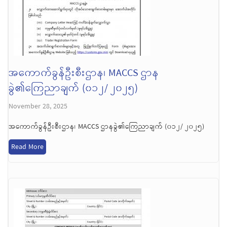
အကောက်ခွန်ဦးစီးဌာန၊ MACCS ဌာန
ခွဲ၏ကြေညာချက် (၀၁၂/ ၂၀၂၅)
November 28, 2025
အကောက်ခွန်ဦးစီးဌာန၊ MACCS ဌာနခွဲ၏ကြေညာချက် (၀၁၂/ ၂၀၂၅)
Read More