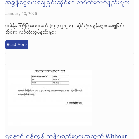
အခွန်ငွေပေးချေခြင်းဆိုင်ရာ လုပ်ထုံးလုပ်နည်းများ
January 13, 2026
အမိန့်ကြော်ငြာစာအမှတ် (၁၅၃/၂၀၂၅) - ဆိုင်းငံ့အခွန်ငွေပေးချေခြင်း
ဆိုင်ရာ လုပ်ထုံးလုပ်နည်းများ
Read More
ရနောင်-ရန်ကုန် ကုန်ပစ္စည်းများအတွက် Without