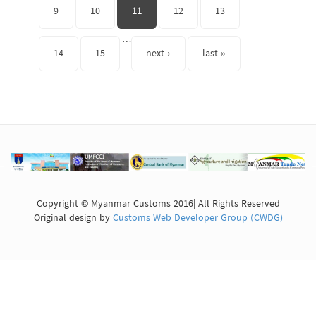
9
10
11
12
13
…
14
15
next ›
last »
Copyright © Myanmar Customs 2016| All Rights Reserved
Original design by
Customs Web Developer Group (CWDG)