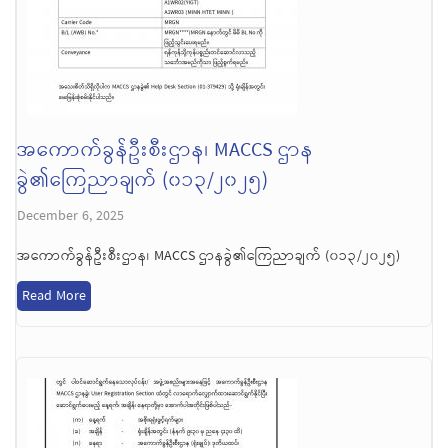
အကောက်ခွန်ဦးစီးဌာန၊ MACCS ဌာန
ခွဲ၏ကြေညာချက် (၀၁၃/၂၀၂၅)
December 6, 2025
အကောက်ခွန်ဦးစီးဌာန၊ MACCS ဌာနခွဲ၏ကြေညာချက် (၀၁၃/၂၀၂၅)
Read More