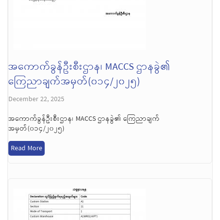
အကောက်ခွန်ဦးစီးဌာန၊ MACCS ဌာနခွဲ၏
ကြေညာချက်အမှတ်(၀၁၄/၂၀၂၅)
December 22, 2025
အကောက်ခွန်ဦးစီးဌာန၊ MACCS ဌာနခွဲ၏ ကြေညာချက်
အမှတ်(၀၁၄/၂၀၂၅)
Read More