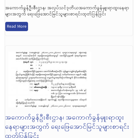
အကောက်ခွန်ဦးစီးဌာန၊ အလုပ်သင်ဒုတိယအကောက်ခွန်မှူးရာထူးနေရာ
များအတွက် ရေးဖြေအောင်မြင်သူများစာရင်းထုတ်ပြန်ခြင်း
Read More
အကောက်ခွန်ဦးစီးဌာန၊ အကောက်ခွန်မှူးရာထူး
နေရာများအတွက် ရေးဖြေအောင်မြင်သူများစာရင်း
ထုတ်ပြန်ခြင်း