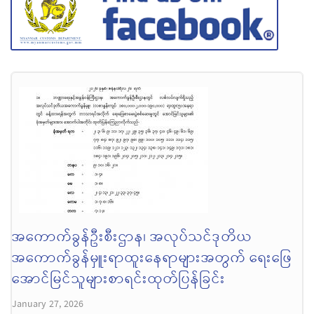
အကောက်ခွန်ဦးစီးဌာန၊ အလုပ်သင်ဒုတိယ
အကောက်ခွန်မှူးရာထူးနေရာများအတွက် ရေးဖြေ
အောင်မြင်သူများစာရင်းထုတ်ပြန်ခြင်း
January 27, 2026