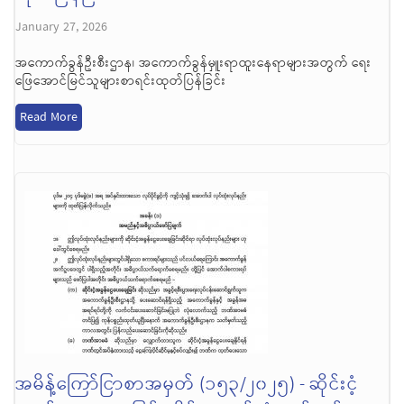
January 27, 2026
အကောက်ခွန်ဦးစီးဌာန၊ အကောက်ခွန်မှူးရာထူးနေရာများအတွက် ရေး
ဖြေအောင်မြင်သူများစာရင်းထုတ်ပြန်ခြင်း
Read More
အမိန့်ကြော်ငြာစာအမှတ် (၁၅၃/၂၀၂၅) - ဆိုင်းငံ့