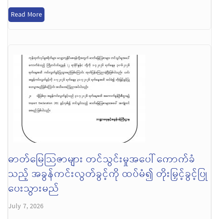
Read More
ဓာတ်မြေသြဇာများ တင်သွင်းမှုအပေါ် ကောက်ခံ
သည့် အခွန်ကင်းလွတ်ခွင့်ကို ထပ်မံ၍ တိုးမြှင့်ခွင့်ပြု
ပေးသွားမည်
July 7, 2026