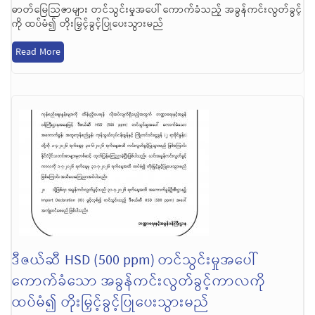
ဓာတ်မြေသြဇာများ တင်သွင်းမှုအပေါ် ကောက်ခံသည့် အခွန်ကင်းလွတ်ခွင့်
ကို ထပ်မံ၍ တိုးမြှင့်ခွင့်ပြုပေးသွားမည်
Read More
ဒီဇယ်ဆီ HSD (500 ppm) တင်သွင်းမှုအပေါ်
ကောက်ခံသော အခွန်ကင်းလွတ်ခွင့်ကာလကို
ထပ်မံ၍ တိုးမြှင့်ခွင့်ပြုပေးသွားမည်