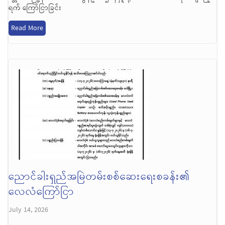
ရက် ကြော်ငြာခြင်း
Read More
ညောင်ခါးရှည်အမြဲတမ်းစစ်ဆေးရေးစခန်း၏
လေလံကြော်ငြာ
July 14, 2026