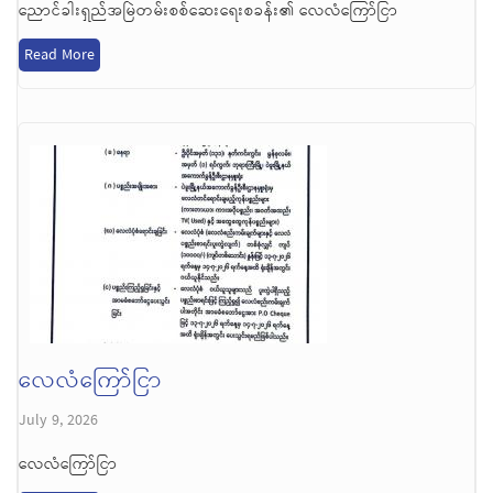
ညောင်ခါးရှည်အမြဲတမ်းစစ်ဆေးရေးစခန်း၏ လေလံကြော်ငြာ
Read More
လေလံကြော်ငြာ
July 9, 2026
လေလံကြော်ငြာ