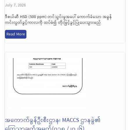
July 7, 2026
ဒီဇယ်ဆီ HSD (500 ppm) တင်သွင်းမှုအပေါ် ကောက်ခံသော အခွန်
ကင်းလွတ်ခွင့်ကာလကို ထပ်မံ၍ တိုးမြှင့်ခွင့်ပြုပေးသွားမည်
Read More
အကောက်ခွန်ဦးစီးဌာန၊ MACCS ဌာနခွဲ၏
ကြေညာချက်အမှတ်(၀၁၈ /၂၀၂၆)