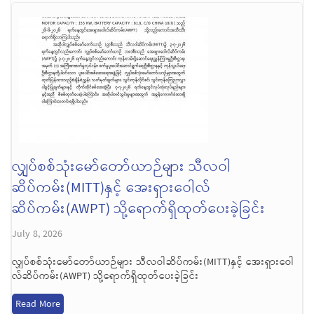
လျှပ်စစ်သုံးမော်တော်ယာဉ်များ သီလဝါ
ဆိပ်ကမ်း(MITT)နှင့် အေးရှားဝေါလ်
ဆိပ်ကမ်း(AWPT) သို့ရောက်ရှိထုတ်ပေးခဲ့ခြင်း
July 8, 2026
လျှပ်စစ်သုံးမော်တော်ယာဉ်များ သီလဝါဆိပ်ကမ်း(MITT)နှင့် အေးရှားဝေါ
လ်ဆိပ်ကမ်း(AWPT) သို့ရောက်ရှိထုတ်ပေးခဲ့ခြင်း
Read More