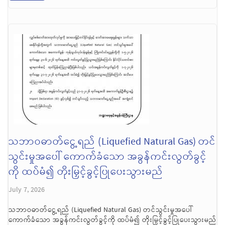
သဘာဝဓာတ်ငွေ့ရည် (Liquefied Natural Gas) တင်
သွင်းမှုအပေါ် ကောက်ခံသော အခွန်ကင်းလွတ်ခွင့်
ကို ထပ်မံ၍ တိုးမြှင့်ခွင့်ပြုပေးသွားမည်
July 7, 2026
သဘာဝဓာတ်ငွေ့ရည် (Liquefied Natural Gas) တင်သွင်းမှုအပေါ်
ကောက်ခံသော အခွန်ကင်းလွတ်ခွင့်ကို ထပ်မံ၍ တိုးမြှင့်ခွင့်ပြုပေးသွားမည်