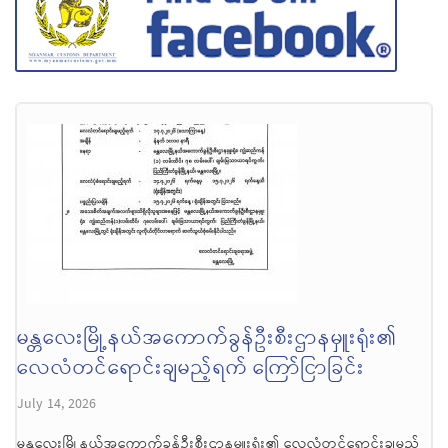
မန္တလေးမြို့နယ်အကောက်ခွန်ဦးစီးဌာနမှူးရုံး၏
လေလံတင်ရောင်းချမည့်ရက် ကြော်ငြာခြင်း
July 14, 2026
မန္တလေးမြို့နယ်အကောက်ခွန်ဦးစီးဌာနမှူးရုံး၏ လေလံတင်ရောင်းချမည့်