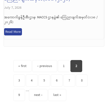
July 7, 2026
အကောက်ခွန်ဦးစီးဌာန၊ MACCS ဌာနခွဲ၏ ကြေညာချက်အမှတ်(၀၁၈ /
၂၀၂၆)
Read More
Pages
« first
‹ previous
1
2
3
4
5
6
7
8
…
9
next ›
last »