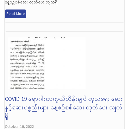
နေ့စဉ်စစ်ဆေး ထုတ်ပေး လျက်ရှိ
Read More
COVID-19 ရောဂါကာကွယ်ထိန်းချုပ် ကုသရေး ဆေး
နှင့်ဆေးပစ္စည်းများ နေ့စဉ်စစ်ဆေး ထုတ်ပေး လျက်
ရှိ
October 16, 2022