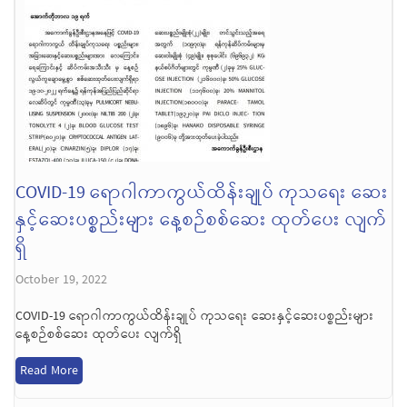
COVID-19 ရောဂါကာကွယ်ထိန်းချုပ် ကုသရေး ဆေး
နှင့်ဆေးပစ္စည်းများ နေ့စဉ်စစ်ဆေး ထုတ်ပေး လျက်
ရှိ
October 19, 2022
COVID-19 ရောဂါကာကွယ်ထိန်းချုပ် ကုသရေး ဆေးနှင့်ဆေးပစ္စည်းများ
နေ့စဉ်စစ်ဆေး ထုတ်ပေး လျက်ရှိ
Read More