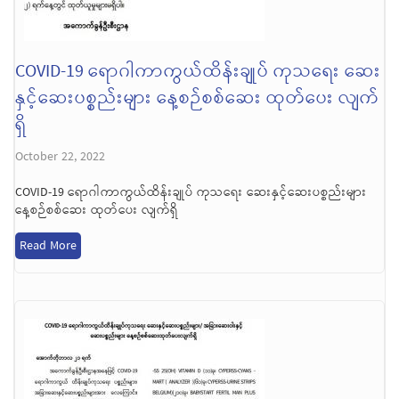
COVID-19 ရောဂါကာကွယ်ထိန်းချုပ် ကုသရေး ဆေး
နှင့်ဆေးပစ္စည်းများ နေ့စဉ်စစ်ဆေး ထုတ်ပေး လျက်
ရှိ
October 22, 2022
COVID-19 ရောဂါကာကွယ်ထိန်းချုပ် ကုသရေး ဆေးနှင့်ဆေးပစ္စည်းများ
နေ့စဉ်စစ်ဆေး ထုတ်ပေး လျက်ရှိ
Read More