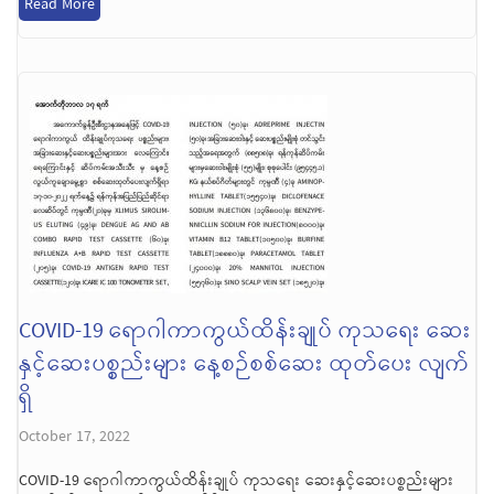
Read More
COVID-19 ရောဂါကာကွယ်ထိန်းချုပ် ကုသရေး ဆေး
နှင့်ဆေးပစ္စည်းများ နေ့စဉ်စစ်ဆေး ထုတ်ပေး လျက်
ရှိ
October 17, 2022
COVID-19 ရောဂါကာကွယ်ထိန်းချုပ် ကုသရေး ဆေးနှင့်ဆေးပစ္စည်းများ