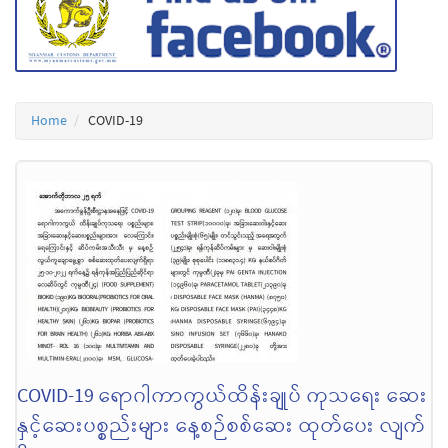
Home
COVID-19
COVID-19 ရောဂါကာကွယ်ထိန်းချုပ် ကုသရေး ဆေး
နှင့်ဆေးပစ္စည်းများ နေ့စဉ်စစ်ဆေး ထုတ်ပေး လျက်