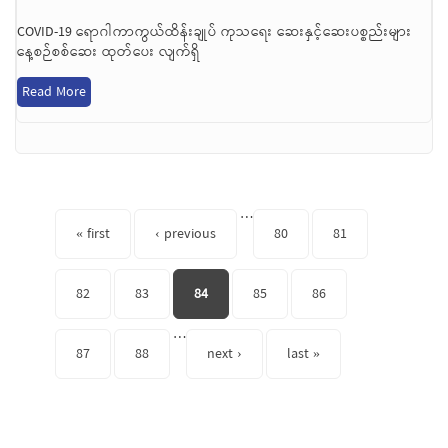
COVID-19 ရောဂါကာကွယ်ထိန်းချုပ် ကုသရေး ဆေးနှင့်ဆေးပစ္စည်းများ
နေ့စဉ်စစ်ဆေး ထုတ်ပေး လျက်ရှိ
Read More
Pages
…
« first
‹ previous
80
81
82
83
84
85
86
…
87
88
next ›
last »