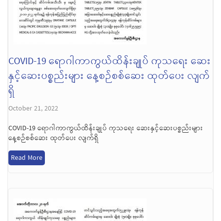
COVID-19 ရောဂါကာကွယ်ထိန်းချုပ် ကုသရေး ဆေး
နှင့်ဆေးပစ္စည်းများ နေ့စဉ်စစ်ဆေး ထုတ်ပေး လျက်
ရှိ
October 21, 2022
COVID-19 ရောဂါကာကွယ်ထိန်းချုပ် ကုသရေး ဆေးနှင့်ဆေးပစ္စည်းများ
နေ့စဉ်စစ်ဆေး ထုတ်ပေး လျက်ရှိ
Read More