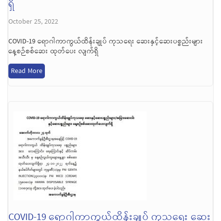
ရှိ
October 25, 2022
COVID-19 ရောဂါကာကွယ်ထိန်းချုပ် ကုသရေး ဆေးနှင့်ဆေးပစ္စည်းများ
နေ့စဉ်စစ်ဆေး ထုတ်ပေး လျက်ရှိ
Read More
COVID-19 ရောဂါကာကွယ်ထိန်းချုပ် ကုသရေး ဆေး