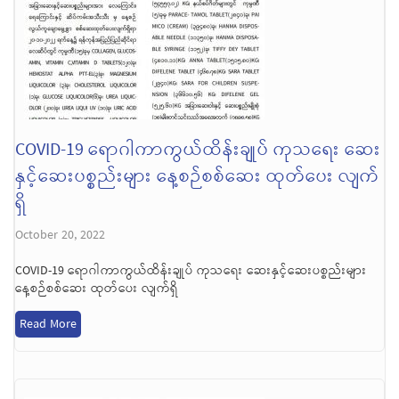
COVID-19 ရောဂါကာကွယ်ထိန်းချုပ် ကုသရေး ဆေး
နှင့်ဆေးပစ္စည်းများ နေ့စဉ်စစ်ဆေး ထုတ်ပေး လျက်
ရှိ
October 20, 2022
COVID-19 ရောဂါကာကွယ်ထိန်းချုပ် ကုသရေး ဆေးနှင့်ဆေးပစ္စည်းများ
နေ့စဉ်စစ်ဆေး ထုတ်ပေး လျက်ရှိ
Read More