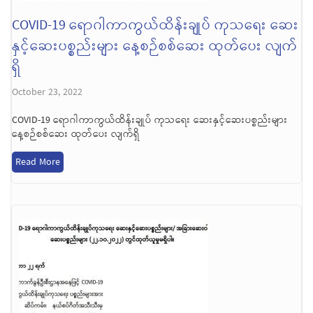
COVID-19 ရောဂါကာကွယ်ထိန်းချုပ် ကုသရေး ဆေး
နှင့်ဆေးပစ္စည်းများ နေ့စဉ်စစ်ဆေး ထုတ်ပေး လျက်
ရှိ
October 23, 2022
COVID-19 ရောဂါကာကွယ်ထိန်းချုပ် ကုသရေး ဆေးနှင့်ဆေးပစ္စည်းများ
နေ့စဉ်စစ်ဆေး ထုတ်ပေး လျက်ရှိ
Read More