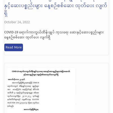
နှင့်ဆေးပစ္စည်းများ နေ့စဉ်စစ်ဆေး ထုတ်ပေး လျက်
ရှိ
October 24, 2022
COVID-19 ရောဂါကာကွယ်ထိန်းချုပ် ကုသရေး ဆေးနှင့်ဆေးပစ္စည်းများ
နေ့စဉ်စစ်ဆေး ထုတ်ပေး လျက်ရှိ
Read More