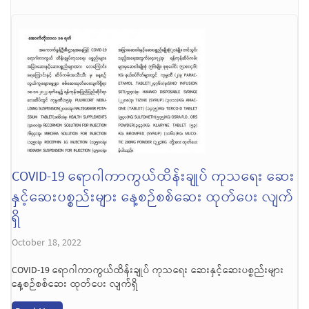
COVID-19 ရောဂါကာကွယ်ထိန်းချုပ် ကုသရေး ဆေး
နှင့်ဆေးပစ္စည်းများ နေ့စဉ်စစ်ဆေး ထုတ်ပေး လျက်
ရှိ
October 18, 2022
COVID-19 ရောဂါကာကွယ်ထိန်းချုပ် ကုသရေး ဆေးနှင့်ဆေးပစ္စည်းများ
နေ့စဉ်စစ်ဆေး ထုတ်ပေး လျက်ရှိ