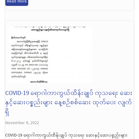
Read More
COVID-19 ရောဂါကာကွယ်ထိန်းချုပ် ကုသရေး ဆေး
နှင့်ဆေးပစ္စည်းများ နေ့စဉ်စစ်ဆေး ထုတ်ပေး လျက်
ရှိ
November 6, 2022
COVID-19 ရောဂါကာကွယ်ထိန်းချုပ် ကုသရေး ဆေးနှင့်ဆေးပစ္စည်းများ