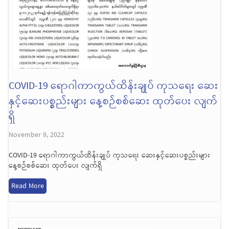
COVID-19 ရောဂါကာကွယ်ထိန်းချုပ် ကုသရေး ဆေး
နှင့်ဆေးပစ္စည်းများ နေ့စဉ်စစ်ဆေး ထုတ်ပေး လျက်
ရှိ
November 9, 2022
COVID-19 ရောဂါကာကွယ်ထိန်းချုပ် ကုသရေး ဆေးနှင့်ဆေးပစ္စည်းများ
နေ့စဉ်စစ်ဆေး ထုတ်ပေး လျက်ရှိ
Read More