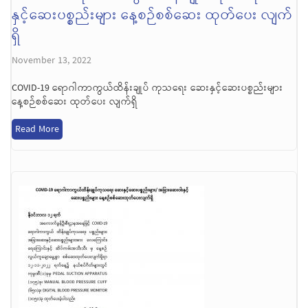
နှင့်ဆေးပစ္စည်းများ နေ့စဉ်စစ်ဆေး ထုတ်ပေး လျက်
ရှိ
November 13, 2022
COVID-19 ရောဂါကာကွယ်ထိန်းချုပ် ကုသရေး ဆေးနှင့်ဆေးပစ္စည်းများ
နေ့စဉ်စစ်ဆေး ထုတ်ပေး လျက်ရှိ
Read More