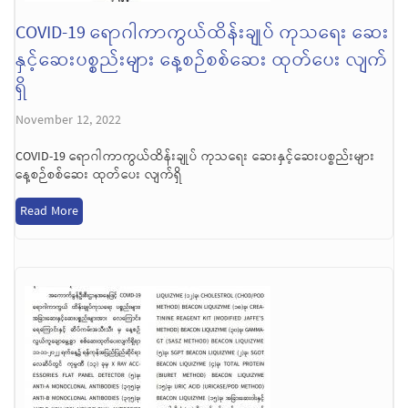
COVID-19 ရောဂါကာကွယ်ထိန်းချုပ် ကုသရေး ဆေး
နှင့်ဆေးပစ္စည်းများ နေ့စဉ်စစ်ဆေး ထုတ်ပေး လျက်
ရှိ
November 12, 2022
COVID-19 ရောဂါကာကွယ်ထိန်းချုပ် ကုသရေး ဆေးနှင့်ဆေးပစ္စည်းများ
နေ့စဉ်စစ်ဆေး ထုတ်ပေး လျက်ရှိ
Read More