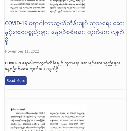
COVID-19 ရောဂါကာကွယ်ထိန်းချုပ် ကုသရေး ဆေး
နှင့်ဆေးပစ္စည်းများ နေ့စဉ်စစ်ဆေး ထုတ်ပေး လျက်
ရှိ
November 11, 2022
COVID-19 ရောဂါကာကွယ်ထိန်းချုပ် ကုသရေး ဆေးနှင့်ဆေးပစ္စည်းများ
နေ့စဉ်စစ်ဆေး ထုတ်ပေး လျက်ရှိ
Read More