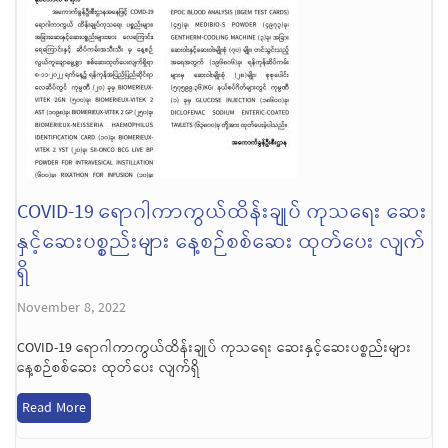
COVID-19 ရောဂါကာကွယ်ထိန်းချုပ် ကုသရေး ဆေး
နှင့်ဆေးပစ္စည်းများ နေ့စဉ်စစ်ဆေး ထုတ်ပေး လျက်
ရှိ
November 8, 2022
COVID-19 ရောဂါကာကွယ်ထိန်းချုပ် ကုသရေး ဆေးနှင့်ဆေးပစ္စည်းများ
နေ့စဉ်စစ်ဆေး ထုတ်ပေး လျက်ရှိ
Read More