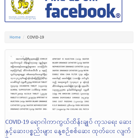
Home
COVID-19
COVID-19 ရောဂါကာကွယ်ထိန်းချုပ် ကုသရေး ဆေး
နှင့်ဆေးပစ္စည်းများ နေ့စဉ်စစ်ဆေး ထုတ်ပေး လျက်