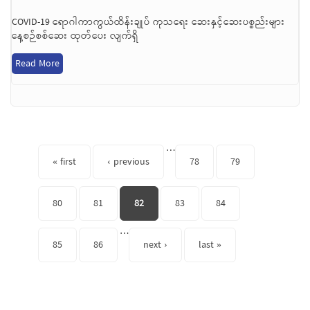
COVID-19 ရောဂါကာကွယ်ထိန်းချုပ် ကုသရေး ဆေးနှင့်ဆေးပစ္စည်းများ
နေ့စဉ်စစ်ဆေး ထုတ်ပေး လျက်ရှိ
Read More
Pages
…
« first
‹ previous
78
79
80
81
82
83
84
…
85
86
next ›
last »