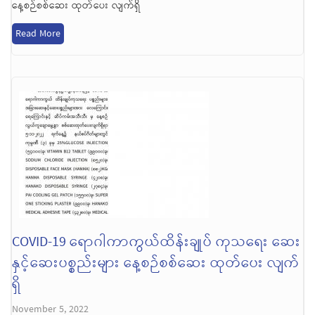
နေ့စဉ်စစ်ဆေး ထုတ်ပေး လျက်ရှိ
Read More
COVID-19 ရောဂါကာကွယ်ထိန်းချုပ် ကုသရေး ဆေး
နှင့်ဆေးပစ္စည်းများ နေ့စဉ်စစ်ဆေး ထုတ်ပေး လျက်
ရှိ
November 5, 2022