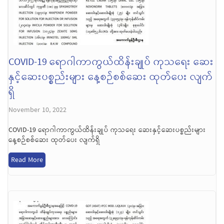
COVID-19 ရောဂါကာကွယ်ထိန်းချုပ် ကုသရေး ဆေး
နှင့်ဆေးပစ္စည်းများ နေ့စဉ်စစ်ဆေး ထုတ်ပေး လျက်
ရှိ
November 10, 2022
COVID-19 ရောဂါကာကွယ်ထိန်းချုပ် ကုသရေး ဆေးနှင့်ဆေးပစ္စည်းများ
နေ့စဉ်စစ်ဆေး ထုတ်ပေး လျက်ရှိ
Read More