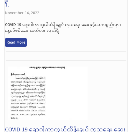
ရှိ
November 14, 2022
COVID-19 ရောဂါကာကွယ်ထိန်းချုပ် ကုသရေး ဆေးနှင့်ဆေးပစ္စည်းများ
နေ့စဉ်စစ်ဆေး ထုတ်ပေး လျက်ရှိ
Read More
COVID-19 ရောဂါကာကွယ်ထိန်းချုပ် ကုသရေး ဆေး