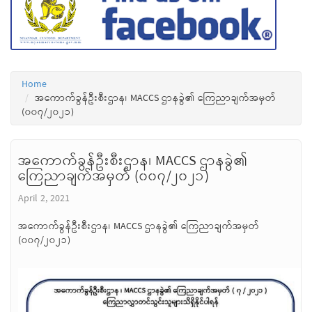
Home
အကောက်ခွန်ဦးစီးဌာန၊ MACCS ဌာနခွဲ၏ ကြေညာချက်အမှတ်
(၀၀၇/၂၀၂၁)
အကောက်ခွန်ဦးစီးဌာန၊ MACCS ဌာနခွဲ၏
ကြေညာချက်အမှတ် (၀၀၇/၂၀၂၁)
April 2, 2021
အကောက်ခွန်ဦးစီးဌာန၊ MACCS ဌာနခွဲ၏ ကြေညာချက်အမှတ်
(၀၀၇/၂၀၂၁)