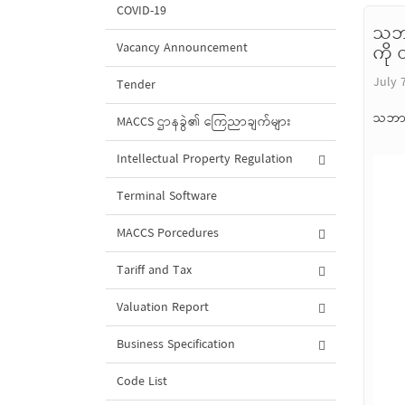
COVID-19
သဘာ
Vacancy Announcement
ကို 
July 
Tender
သဘာဝဓ
MACCS ဌာနခွဲ၏ ကြေညာချက်များ
Intellectual Property Regulation
Terminal Software
MACCS Porcedures
Tariff and Tax
Valuation Report
Business Specification
Code List