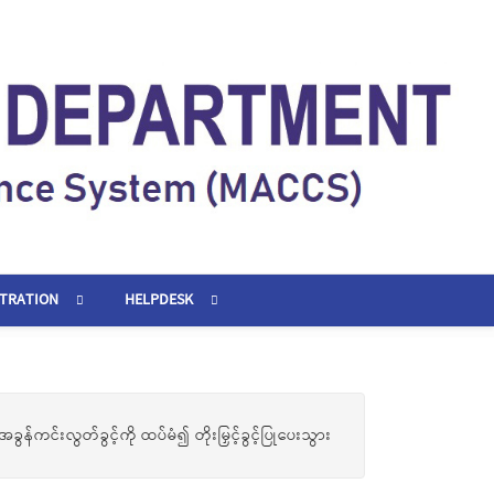
STRATION
HELPDESK
ကင်းလွတ်ခွင့်ကို ထပ်မံ၍ တိုးမြှင့်ခွင့်ပြုပေးသွား