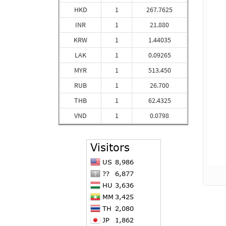
HKD
1
267.7625
INR
1
21.880
KRW
1
1.44035
LAK
1
0.09265
MYR
1
513.450
RUB
1
26.700
THB
1
62.4325
VND
1
0.0798