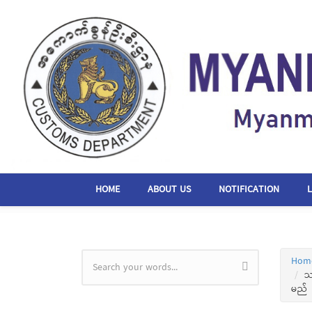
Skip to main content
HOME
ABOUT US
NOTIFICATION
Hom
Search form
သ
မည်