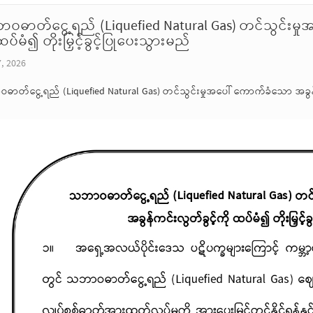
ဝဓာတ်ငွေ့ရည် (Liquefied Natural Gas) တင်သွင်းမှု
ထပ်မံ၍ တိုးမြှင့်ခွင့်ပြုပေးသွားမည်
7, 2026
ာတ်ငွေ့ရည် (Liquefied Natural Gas) တင်သွင်းမှုအပေါ် ကောက်ခံသော အခွန်ကင်း