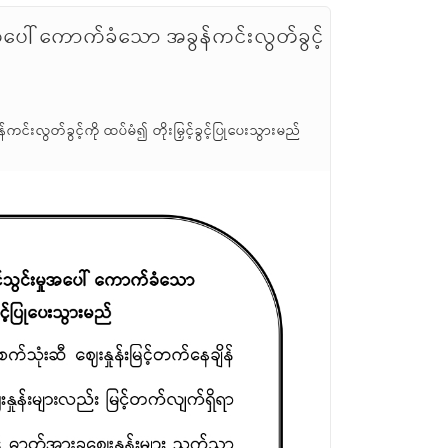
အပေါ် ကောက်ခံသော အခွန်ကင်းလွတ်ခွင့်
လွတ်ခွင့်ကို ထပ်မံ၍ တိုးမြှင့်ခွင့်ပြုပေးသွားမည်