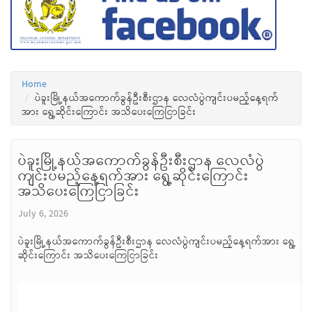
Home
ပဲခူးမြို့နယ်အကောက်ခွန်ဦးစီးဌာန လေလံပွဲကျင်းပမည့်နေ့ရက်
အား ရွေ့ဆိုင်းကြောင်း အသိပေးကြေငြာခြင်း
ပဲခူးမြို့နယ်အကောက်ခွန်ဦးစီးဌာန လေလံပွဲ
ကျင်းပမည့်နေ့ရက်အား ရွေ့ဆိုင်းကြောင်း
အသိပေးကြေငြာခြင်း
July 6, 2026
ပဲခူးမြို့နယ်အကောက်ခွန်ဦးစီးဌာန လေလံပွဲကျင်းပမည့်နေ့ရက်အား ရွေ့
ဆိုင်းကြောင်း အသိပေးကြေငြာခြင်း