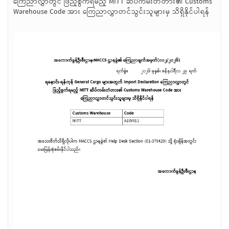
ကြေညာလွှာတွင် ဖြည့်စွက်ရမည့် MITT ဆိပ်ကမ်းတံတား၏ Customs
Warehouse Code အား ကြေညာလွှာတင်သွင်းသူများမှ သိရှိနိုင်ပါရန်