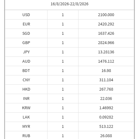
16/8/2026-22/8/2026
USD
1
2100.000
EUR
1
2420.292
SGD
1
1637.426
GBP
1
2824.966
JPY
1
13.28136
AUD
1
1476.112
BDT
1
16.98
CNY
1
311.104
HKD
1
267.768
INR
1
22.036
KRW
1
1.46992
LAK
1
0.09282
MYR
1
513.122
RUB
1
26.088