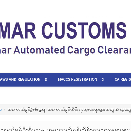
LAWS AND REGULATION
MACCS REGISTRATION
CA REGI
e
အကောက်ခွန်ဦးစီးဌာန၊ အကောက်ခွန်ထိန်းရာထူးနေရာများအတွက် လူတွေ့စစ
ာက်ခွန်ဦးစီးဌာန၊ အကောက်ခွန်ထိန်းရာထူးနေရာများ