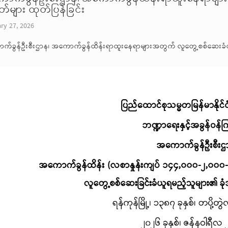
တ်များ ထုတ်ပြန်ခြင်း
ry 27, 2026
်ခွန်ဦးစီးဌာန၊ အကောက်ခွန်ထိန်းရာထူးနေရာများအတွက် လူတွေ့စစ်ဆေးခံယူရ