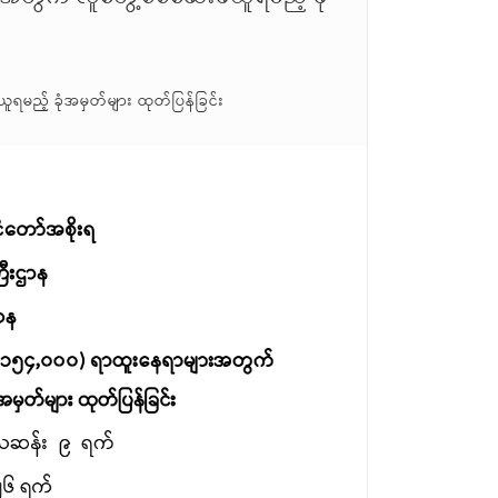
မည့် ခုံအမှတ်များ ထုတ်ပြန်ခြင်း