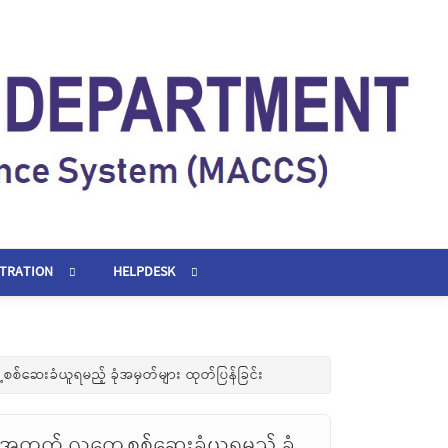
STRATION
HELPDESK
်ဆေးခံယူရမည့် ခုံအမှတ်များ ထုတ်ပြန်ခြင်း
အတွက် လူတွေ့စစ်ဆေးခံယူရမည့် ခုံ