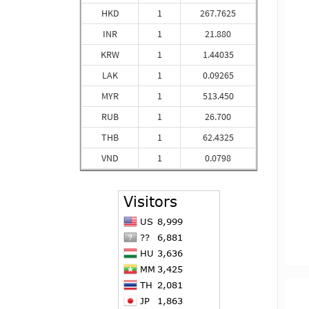
HKD
1
267.7625
INR
1
21.880
KRW
1
1.44035
LAK
1
0.09265
MYR
1
513.450
RUB
1
26.700
THB
1
62.4325
VND
1
0.0798