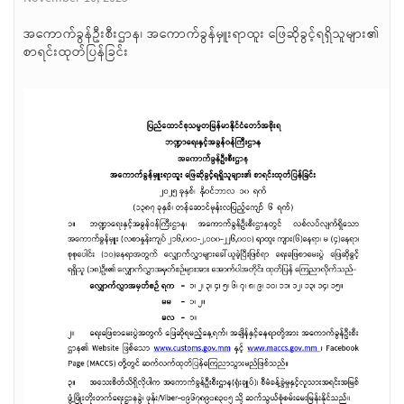
အကောက်ခွန်ဦးစီးဌာန၊ အကောက်ခွန်မှူးရာထူး ဖြေဆိုခွင့်ရရှိသူများ၏
စာရင်းထုတ်ပြန်ခြင်း