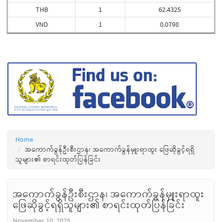
THB
1
62.4325
VND
1
0.0798
Home
အကောက်ခွန်ဦးစီးဌာန၊ အကောက်ခွန်မှူးရာထူး ဖြေဆိုခွင့်ရရှိ
သူများ၏ စာရင်းထုတ်ပြန်ခြင်း
အကောက်ခွန်ဦးစီးဌာန၊ အကောက်ခွန်မှူးရာထူး
ဖြေဆိုခွင့်ရရှိသူများ၏ စာရင်းထုတ်ပြန်ခြင်း
November 10, 2025