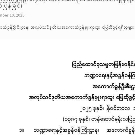
ပြန်ခြင်း
ber 10, 2025
်ခွန်ဦးစီးဌာန၊ အလုပ်သင်ဒုတိယအကောက်ခွန်မှူးရာထူး ဖြေဆိုခွင့်ရရှိသူများ