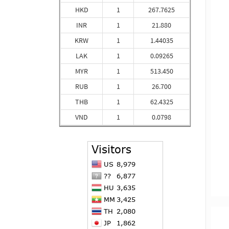
HKD
1
267.7625
INR
1
21.880
KRW
1
1.44035
LAK
1
0.09265
MYR
1
513.450
RUB
1
26.700
THB
1
62.4325
VND
1
0.0798