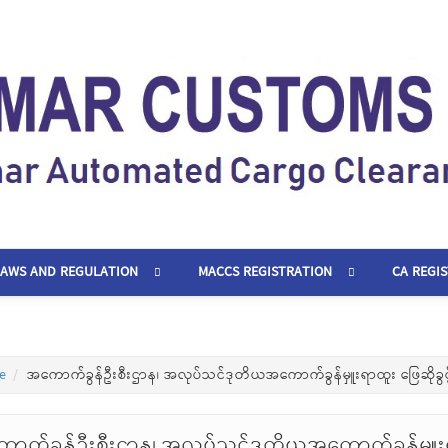
LAWS AND REGULATION
MACCS REGISTRATION
CA REGI
e
အကောက်ခွန်ဦးစီးဌာန၊ အလုပ်သင်ဒုတိယအကောက်ခွန်မှူးရာထူး ဖြေဆိုခွင့်
ာက်ခွန်ဦးစီးဌာန၊ အလုပ်သင်ဒုတိယအကောက်ခွန်မှူးရာထူ