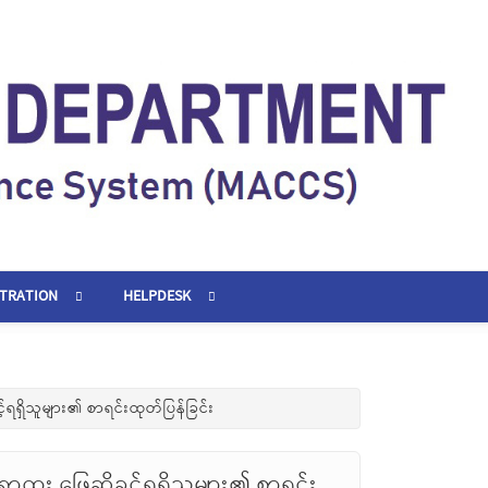
STRATION
HELPDESK
ရရှိသူများ၏ စာရင်းထုတ်ပြန်ခြင်း
း ဖြေဆိုခွင့်ရရှိသူများ၏ စာရင်း