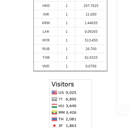
HKD
1
267.7625
INR
1
21.880
KRW
1
1.44035
LAK
1
0.09265
MYR
1
513.450
RUB
1
26.700
THB
1
62.4325
VND
1
0.0798