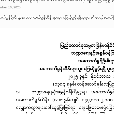
ber 10, 2025
်ခွန်ဦးစီးဌာန၊ အကောက်ခွန်ထိန်းရာထူး ဖြေဆိုခွင့်ရရှိသူများ၏ စာရင်းထုတ်ပြ