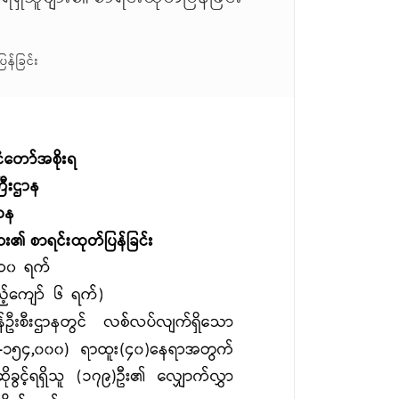
န်ခြင်း