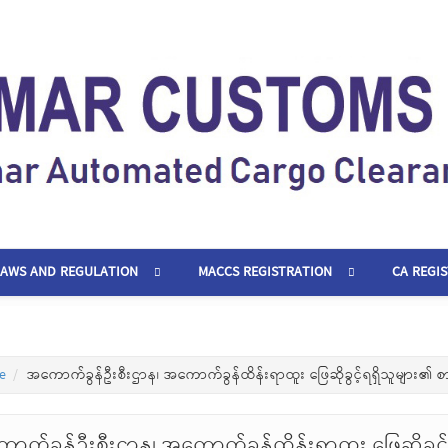
LAWS AND REGULATION
MACCS REGISTRATION
CA REGI
e
အကောက်ခွန်ဦးစီးဌာန၊ အကောက်ခွန်ထိန်းရာထူး ဖြေဆိုခွင့်ရရှိသူများ၏ စာ
ာက်ခွန်ဦးစီးဌာန၊ အကောက်ခွန်ထိန်းရာထူး ဖြေဆိုခွင့်ရ