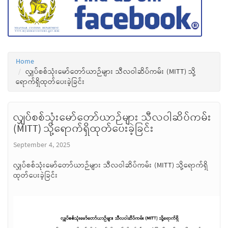
Home
လျှပ်စစ်သုံးမော်တော်ယာဉ်များ သီလဝါဆိပ်ကမ်း (MITT) သို့
ရောက်ရှိထုတ်ပေးခဲ့ခြင်း
လျှပ်စစ်သုံးမော်တော်ယာဉ်များ သီလဝါဆိပ်ကမ်း
(MITT) သို့ရောက်ရှိထုတ်ပေးခဲ့ခြင်း
September 4, 2025
လျှပ်စစ်သုံးမော်တော်ယာဉ်များ သီလဝါဆိပ်ကမ်း (MITT) သို့ရောက်ရှိ
ထုတ်ပေးခဲ့ခြင်း