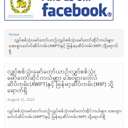
Home
လျှပ်စစ်သုံးမော်တော်ယာဉ်၊လျှပ်စစ်သုံးမော်တော်ဆိုင်ကယ်များ
အေးရှားဝေါလ်ဆိပ်ကမ်း(AWPT)နှင့် မြန်မာ့ဆိပ်ကမ်း(MIP) သို့ရောက်
ရှိ
လျှပ်စစ်သုံးမော်တော်ယာဉ်၊လျှပ်စစ်သုံး
မော်တော်ဆိုင်ကယ်များ အေးရှားဝေါလ်
ဆိပ်ကမ်း(AWPT)နှင့် မြန်မာ့ဆိပ်ကမ်း(MIP) သို့
ရောက်ရှိ
August 21, 2025
လျှပ်စစ်သုံးမော်တော်ယာဉ်၊လျှပ်စစ်သုံးမော်တော်ဆိုင်ကယ်များ အေးရှား
ဝေါလ်ဆိပ်ကမ်း(AWPT)နှင့် မြန်မာ့ဆိပ်ကမ်း(MIP) သို့ရောက်ရှိ