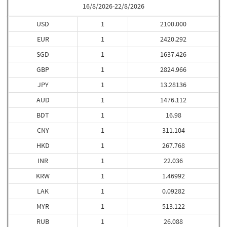
16/8/2026-22/8/2026
USD
1
2100.000
EUR
1
2420.292
SGD
1
1637.426
GBP
1
2824.966
JPY
1
13.28136
AUD
1
1476.112
BDT
1
16.98
CNY
1
311.104
HKD
1
267.768
INR
1
22.036
KRW
1
1.46992
LAK
1
0.09282
MYR
1
513.122
RUB
1
26.088