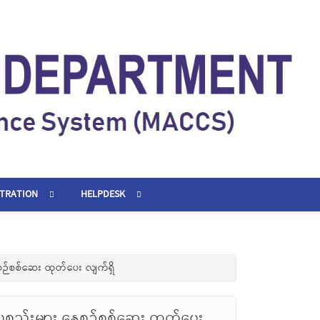
STRATION
HELPDESK
စဉ်စစ်ဆေး ထုတ်ပေး လျက်ရှိ
စ္စည်းများ နေ့စဉ်စစ်ဆေး ထုတ်ပေး