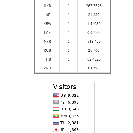
HKD
1
267.7625
INR
1
21.880
KRW
1
1.44035
LAK
1
0.09265
MYR
1
513.450
RUB
1
26.700
THB
1
62.4325
VND
1
0.0798