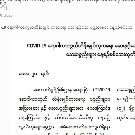
ရှိ
0, 2025
-19 ရောဂါကာကွယ်ထိန်းချုပ် ကုသရေး ဆေးနှင့်ဆေးပစ္စည်းများ နေ့စဉ်စစ်ဆေး