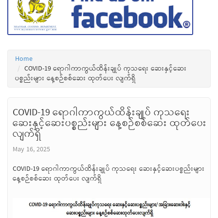
Home
COVID-19 ရောဂါကာကွယ်ထိန်းချုပ် ကုသရေး ဆေးနှင့်ဆေး
ပစ္စည်းများ နေ့စဉ်စစ်ဆေး ထုတ်ပေး လျက်ရှိ
COVID-19 ရောဂါကာကွယ်ထိန်းချုပ် ကုသရေး
ဆေးနှင့်ဆေးပစ္စည်းများ နေ့စဉ်စစ်ဆေး ထုတ်ပေး
လျက်ရှိ
May 16, 2025
COVID-19 ရောဂါကာကွယ်ထိန်းချုပ် ကုသရေး ဆေးနှင့်ဆေးပစ္စည်းများ
နေ့စဉ်စစ်ဆေး ထုတ်ပေး လျက်ရှိ