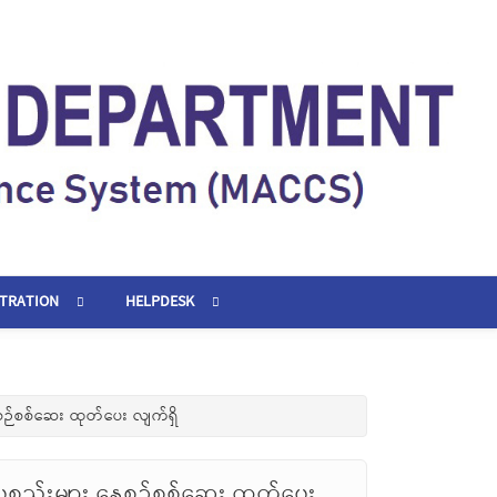
STRATION
HELPDESK
စဉ်စစ်ဆေး ထုတ်ပေး လျက်ရှိ
စ္စည်းများ နေ့စဉ်စစ်ဆေး ထုတ်ပေး