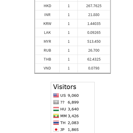
HKD
1
267.7625
INR
1
21.880
KRW
1
1.44035
LAK
1
0.09265
MYR
1
513.450
RUB
1
26.700
THB
1
62.4325
VND
1
0.0798