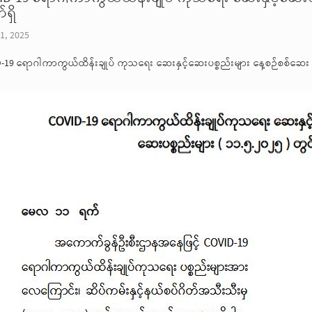
ရှိ
1, 2025
-19 ရောဂါကာကွယ်ထိန်းချုပ် ကုသရေး ဆေးနှင့်ဆေးပစ္စည်းများ နေ့စဉ်စစ်ဆေး