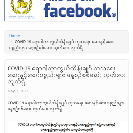
Home
COVID-19 ရောဂါကာကွယ်ထိန်းချုပ် ကုသရေး ဆေးနှင့်ဆေး
ပစ္စည်းများ နေ့စဉ်စစ်ဆေး ထုတ်ပေး လျက်ရှိ
COVID-19 ရောဂါကာကွယ်ထိန်းချုပ် ကုသရေး
ဆေးနှင့်ဆေးပစ္စည်းများ နေ့စဉ်စစ်ဆေး ထုတ်ပေး
လျက်ရှိ
May 2, 2025
COVID-19 ရောဂါကာကွယ်ထိန်းချုပ် ကုသရေး ဆေးနှင့်ဆေးပစ္စည်းများ
နေ့စဉ်စစ်ဆေး ထုတ်ပေး လျက်ရှိ