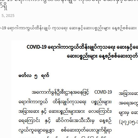
ရှိ
 5, 2025
-19 ရောဂါကာကွယ်ထိန်းချုပ် ကုသရေး ဆေးနှင့်ဆေးပစ္စည်းများ နေ့စဉ်စစ်ဆေး