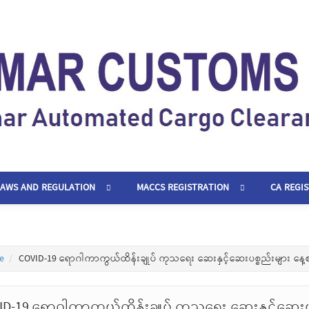
LAWS AND REGULATION
MACCS REGISTRATION
CA REGI
e
COVID-19 ရောဂါကာကွယ်ထိန်းချုပ် ကုသရေး ဆေးနှင့်ဆေးပစ္စည်းများ နေ့
ID-19 ရောဂါကာကွယ်ထိန်းချုပ် ကုသရေး ဆေးနှင့်ဆေးပ