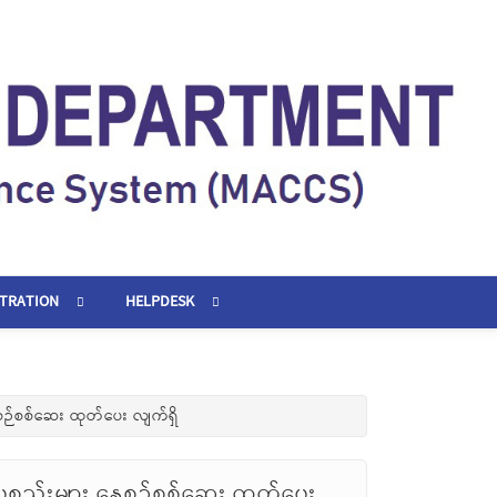
STRATION
HELPDESK
စဉ်စစ်ဆေး ထုတ်ပေး လျက်ရှိ
စ္စည်းများ နေ့စဉ်စစ်ဆေး ထုတ်ပေး