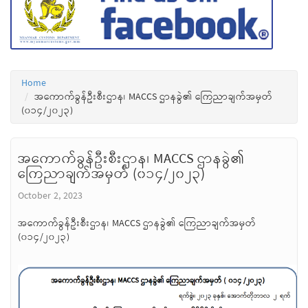
Home
အကောက်ခွန်ဦးစီးဌာန၊ MACCS ဌာနခွဲ၏ ကြေညာချက်အမှတ်
(၀၁၄/၂၀၂၃)
အကောက်ခွန်ဦးစီးဌာန၊ MACCS ဌာနခွဲ၏
ကြေညာချက်အမှတ် (၀၁၄/၂၀၂၃)
October 2, 2023
အကောက်ခွန်ဦးစီးဌာန၊ MACCS ဌာနခွဲ၏ ကြေညာချက်အမှတ်
(၀၁၄/၂၀၂၃)