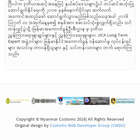
ပြီးပါက ဒုတိယအဆင့်အနေဖြင့် နယ်စပ်ဒေသများ၌ပါ တပ်ဆင်အသုံးပြု
ဆောင်ရွက်နိုင်ရေးကို ၂၀၁၈ ခုနှစ်နောက်ပိုင်းမှာ ဆက်လက်
အကောင်အထည်ဖော် ဆောင်ရွက်သွားမည်ဖြစ်သည်။ယခုအခါ ၂၀၁၆
သြဂုတ် လ (၈)ရက်နေ့မှစ၍ စနစ်အား စမ်းသပ်သုံးစွဲလျှက်ရှိသည်။ သင်
တန်းဖွင့်ပွဲသို့ ၊မြန်မာအကောက်ခွန်ဦးစီးဌာန မှ ဒုတိယ
ညွှန်ကြားရေးမှူးချုပ်များနှင့် ညွှန်ကြားရေးမှူးများ၊ JICA Long Term
Expert အဖွဲ့ဝင်များ၊ မြန်မာနိုင်ငံအကောက်ခွန် ဝန်ဆောင်မှု လုပ်ငန်းရှင်
များ အသင်းမှ တာဝန်ရှိသူများ နှင့် သင်တန်းသားများ တက် ရောက်ကြ
သည်။
Copyright © Myanmar Customs 2016| All Rights Reserved
Original design by
Customs Web Developer Group (CWDG)