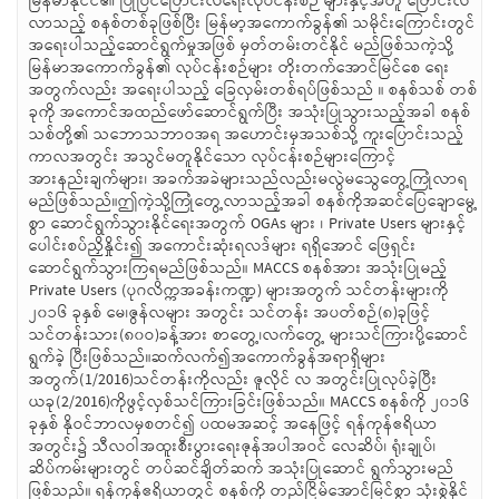
မြန်မာနိုင်ငံ၏ ပြုပြင်ပြောင်းလဲရေးလုပ်ငန်းစဉ် များနှင့်အတူ ပြောင်းလဲ
လာသည့် စနစ်တစ်ခုဖြစ်ပြီး မြန်မာ့အကောက်ခွန်၏ သမိုင်းကြောင်းတွင်
အရေးပါသည့်ဆောင်ရွက်မှုအဖြစ် မှတ်တမ်းတင်နိုင် မည်ဖြစ်သကဲ့သို့
မြန်မာအကောက်ခွန်၏ လုပ်ငန်းစဉ်များ တိုးတက်အောင်မြင်စေ ရေး
အတွက်လည်း အရေးပါသည့် ခြေလှမ်းတစ်ရပ်ဖြစ်သည် ။ စနစ်သစ် တစ်
ခုကို အကောင်အထည်ဖော်ဆောင်ရွက်ပြီး အသုံးပြုသွားသည့်အခါ စနစ်
သစ်တို့၏ သဘောသဘာဝအရ အဟောင်းမှအသစ်သို့ ကူးပြောင်းသည့်
ကာလအတွင်း အသွင်မတူနိုင်သော လုပ်ငန်းစဉ်များကြောင့်
အားနည်းချက်များ၊ အခက်အခဲများသည်လည်းမလွဲမသွေတွေ့ကြုံလာရ
မည်ဖြစ်သည်။ဤကဲ့သို့ကြုံတွေ့လာသည့်အခါ စနစ်ကိုအဆင်ပြေချောမွေ့
စွာ ဆောင်ရွက်သွားနိုင်ရေးအတွက် OGAs များ ၊ Private Users များနှင့်
ပေါင်းစပ်ညှိနှိုင်း၍ အကောင်းဆုံးရလဒ်များ ရရှိအောင် ဖြေရှင်း
ဆောင်ရွက်သွားကြရမည်ဖြစ်သည်။ MACCS စနစ်အား အသုံးပြုမည့်
Private Users (ပုဂလိက္ကအခန်းကဏ္ဍ) များအတွက် သင်တန်းများကို
၂၀၁၆ ခုနှစ် မေ၊ဇွန်လများ အတွင်း သင်တန်း အပတ်စဉ်(၈)ခုဖြင့်
သင်တန်းသား(၈၀ဝ)ခန့်အား စာတွေ့၊လက်တွေ့ များသင်ကြားပို့ဆောင်
ရွက်ခဲ့ ပြီးဖြစ်သည်။ဆက်လက်၍အကောက်ခွန်အရာရှိများ
အတွက်(1/2016)သင်တန်းကိုလည်း ဇူလိုင် လ အတွင်းပြုလုပ်ခဲ့ပြီး
ယခု(2/2016)ကိုဖွင့်လှစ်သင်ကြားခြင်းဖြစ်သည်။ MACCS စနစ်ကို ၂၀၁၆
ခုနှစ် နိုဝင်ဘာလမှစတင်၍ ပထမအဆင့် အနေဖြင့် ရန်ကုန်ဧရိယာ
အတွင်း၌ သီလဝါအထူးစီးပွားရေးဇုန်အပါအဝင် လေဆိပ်၊ ရုံးချုပ်၊
ဆိပ်ကမ်းများတွင် တပ်ဆင်ချိတ်ဆက် အသုံးပြုဆောင် ရွက်သွားမည်
ဖြစ်သည်။ ရန်ကုန်ဧရိယာတွင် စနစ်ကို တည်ငြိမ်အောင်မြင်စွာ သုံးစွဲနိုင်