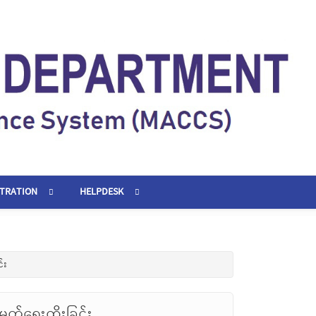
STRATION
HELPDESK
်း
မှတ်ရေးထိုးခြင်း