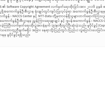
 ၏ Software Copyright Agreement လက်မှတ်ရေးထိုးခြင်းအား ၂၀၁၆ ခုနှစ
ို့ရှိအကောက်ခွန်ဦးစီးဌာန ရုံးချုပ်တွင်ကျင်းပြုလုပ်ခဲ့ရာ အကောက်ခွန်ဦးစီးဌာနမှ ည
်ခွန် ၊ NACCS Center နှင့် NTT-Data တို့မှတာဝန်ရှိသူများတက်ရောက်ကြသည်။
ကောက်ခွန်ဦးစီးဌာနမှ ညွှန်ကြားရေးမှူးချုပ် နှင့် ဂျပန်အကောက်ခွန် ၊ NACCS 
ုးခဲ့ကြပြီးလက်မှတ်ရေးထိုးပွဲအားနံနက် (၉)နာရီတွင်ပြီးဆုံးခဲ့သည်။ မူပိုင်ခ
ဘောတူညီချက်မရှိပဲ အခြား နေရာသို့(ပြည်တွင်း/ပြည်ပ) လွဲပြောင်းပေးခြင်း
ာနမှ မူပိုင်ခွင့်ရရှိသည်။