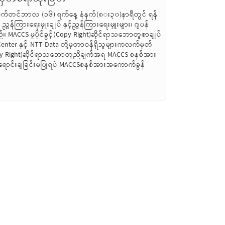
် စက်တင်ဘာလ (၁၆) ရက်နေ့ နံနက်(၈း၃၀)နာရီတွင် ရန်
ွှန်ကြားရေးမှူးချုပ် နှင့်ညွှန်ကြားရေးမှူးများ၊ ဂျပန်
 MACCS မူပိုင်ခွင့်(Copy Right)ဆိုင်ရာသဘောတူစာချုပ်
Center နှင့် NTT-Data တို့မှတာဝန်ရှိသူများကလက်မှတ်
ွင့်(Copy Right)ဆိုင်ရာသဘောတူညီချက်အရ MACCS စနစ်အား
၊ရောင်းချခြင်းမပြုရပဲ MACCSစနစ်အားအကောက်ခွန်