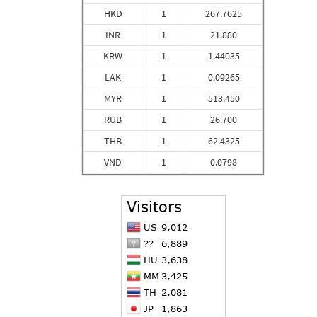
HKD
1
267.7625
INR
1
21.880
KRW
1
1.44035
LAK
1
0.09265
MYR
1
513.450
RUB
1
26.700
THB
1
62.4325
VND
1
0.0798